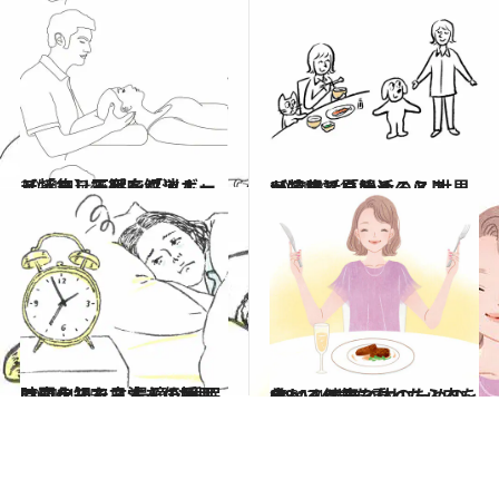
2021.4.24
【特集】不眠を「ツボ」と「スリーピング・ルーティン」で徹底解消！
ビューティ＆ヘルス
2021.3.31
【特集】「腸活のススメ」腸活を始めると 世界が違って見える、らしい。
ライフスタイル
2021.4.25
コロナ禍で日本人の睡眠は変化した？ 最適な睡眠時間を知る方法を伝授
ライフスタイル
2021.4.29
美しく健康な体のためのQ&A (4)歳を重ねたら肉を食べるべき？
ライフスタイル