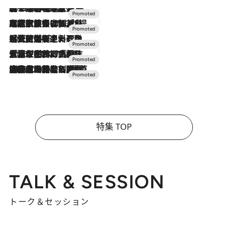
2026.8.7
【トンボの足水浴】ヒノキの香りに包まれて涼感マックス！約13℃の湧水かけ流しを避暑地「星野温泉 トンボの湯」で体験
2026.7.31
【ホテル帰省】という選択肢をOMOが提案。家族とほどよい距離を保つには「昼は実家、夜は気兼ねなくホテルで！」
2026.7.24
【夏限定ディナーコース】旬を迎える稚鮎や花ズッキーニなどをイタリア・トスカーナの郷土料理の手法で満喫！
2026.7.17
「土佐和ハーブかき氷」がOMO7高知に登場！生姜、山椒、大葉など目にも舌にも涼を呼ぶ郷土の味
2026.7.10
NEW OPEN！【界 草津】名湯の地に誕生。趣の異なる2種の温泉と上州ならではの会席・蕎麦割烹など美食を味わう究極の癒やし旅
特集 TOP
TALK & SESSION
トーク＆セッション