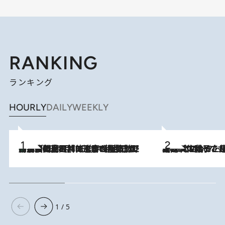
RANKING
ランキング
HOURLY
DAILY
WEEKLY
「最後に見られてよかった」上野動物園の東園パンダ舎が解体前に特別公開。8月16日まで延長されたパネル展と共に辿る“半世紀”のパンダ飼育《解体工事の図面あり》
2026.8.8
2026.8.5
【阿川佐和子さんの年とる力】なぜ70代で始めた趣味は“こんなに楽しい”のか？ ピアノ、俳句…スランプに陥っても続けられる“ある秘訣”とは
1 / 5