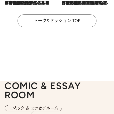
2026.8.3
「今後値上げがあるとすれば…」「リスクがあるのは今年の冬」エネルギー専門家が語る、ホルムズ海峡封鎖が家庭にもたらす“ある心配”
2026.8.3
「住宅建てられない…」「サーチャージ料の高値が続いている」ホルムズ海峡封鎖による影響はいつまで続く？《エネルギー専門家に聞く“どうなる日本の暮らし”》
トーク&セッション TOP
COMIC & ESSAY
ROOM