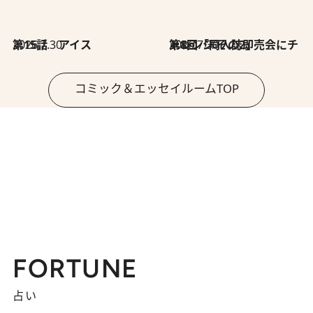
2026.7.30
第15話 アイス
2026.7.30
第8回「同人誌即売会にチャレンジ その2」
コミック＆エッセイルームTOP
FORTUNE
占い