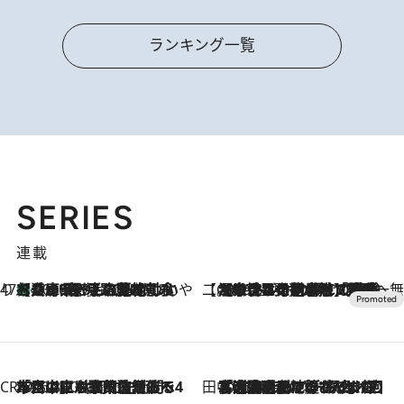
ランキング一覧
SERIES
連載
47都道府県の手みやげ ひんやりスイーツで夏を満喫
【兵庫県】この夏絶対食べたい 冷やしておいしいおやつ3選 淡路島の恵みをジェラートに集約
2026.8.8
【CREA×星野リゾート】唯一無二。癒しと発見が待つ場所へ
2026.8.7
【トンボの足水浴】ヒノキの香りに包まれて涼感マックス！約13℃の湧水かけ流しを避暑地「星野温泉 トンボの湯」で体験
CREA'S CHOICE
2026.8.7
「立川にも歌舞伎があるんだよ」 片岡仁左衛門・市川中車ら豪華座組みで4年目の立川立飛歌舞伎へ
田中稲の勝手に再ブーム
2026.8.7
「湘南乃風に憧れて」観客大盛上がりの“タオル回し”に、ラッパー顔負けの高速歌唱まで…さだまさし（74）のアグレッシブすぎる現在地