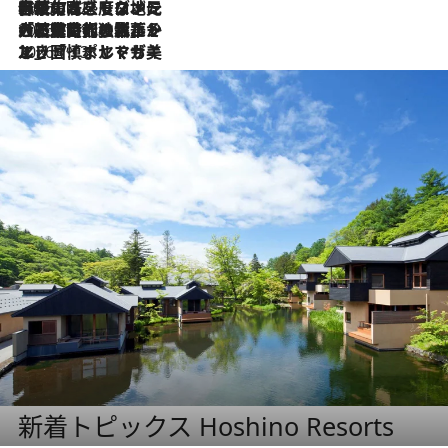
2026.7.22
伝統の味をモダンに昇華。高感度な地元客が集う、リスボンの最旬ガストロノミー
2026.7.21
大航海時代の栄華から、震災、独裁、そして革命へ。ポルトガル・首都リスボンの石畳に刻まれた「歴史の光と影」
2026.7.13
エッセイ・ヤマザキマリ「慎ましくも美しき国 ポルトガル」
新着トピックス Hoshino Resorts