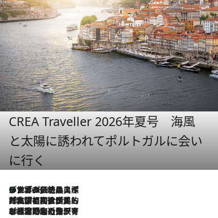
CREA Traveller 2026年夏号 海風
と太陽に誘われてポルトガルに会い
に行く
リスボンの絶品スイーツ「パステル・デ・ナタ」とは？ポルトガル伝統の奥深い世界へ
2026.8.8
2026.7.27
「私の祖国はポルトガル語です」国民的詩人フェルナンド・ペソアと、彼が愛した文学の街を歩く
2026.7.26
ポルトガル近海が育む極上の海の幸。キリリと冷えた白ワインと愉しむ、シーフード専門店の贅沢