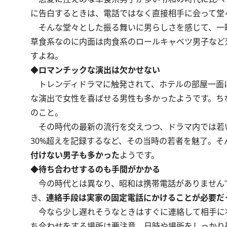
に告白するときは、電話ではなく直接相手に会って堂
そんな堂々とした振る舞いに男らしさを感じて、一
草食系なのに内面は肉食系のロールキャベツ男子など
すよね。
◆ロマンチックな演出は欠かせない
トレンディドラマに触発されて、ホテルの部屋一面
な演出で女性を喜ばせる男性も多かったようです。ちな
のこと。
その時代の最新の流行を交えつつ、ドラマ内では若
30%超えを記録するなど、その当時の若者を魅了。
付けない男子も多かった
ようです。
◆待ち合わせするのも手間がかかる
今の時代とは異なり、昭和は携帯電話がありません
き、
連絡手段は実家の固定電話にかけることが必要だ
今なら少し遅れそうなときはすぐに連絡して相手に
ち合わせをする場所は要注意。日時や場所をしっかり