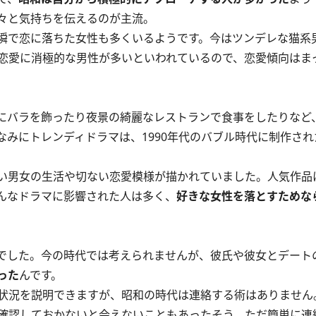
々と気持ちを伝えるのが主流。
瞬で恋に落ちた女性も多くいるようです。今はツンデレな猫系
恋愛に消極的な男性が多いといわれているので、恋愛傾向はま
にバラを飾ったり夜景の綺麗なレストランで食事をしたりなど
みにトレンディドラマは、1990年代のバブル時代に制作さ
い男女の生活や切ない恋愛模様が描かれていました。人気作品
そんなドラマに影響された人は多く、
好きな女性を落とすためな
でした。今の時代では考えられませんが、彼氏や彼女とデート
った
んです。
状況を説明できますが、昭和の時代は連絡する術はありません
確認しておかないと会えないこともあったそう。ただ簡単に連