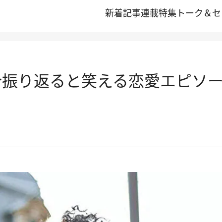
新着記事
連載
特集
トーク＆セ
今振り返ると笑える恋愛エピソー