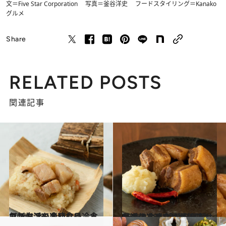
文＝Five Star Corporation 写真＝釜谷洋史 フードスタイリング＝Kanako
グルメ
Share
RELATED POSTS
関連記事
2021.3.19
カンタンでおいしい冷食で新生活を楽しむ♪ 人気ストアの冷凍食品
グルメ
2021.2.20
最近の冷凍食品が美味しいのはなぜ？ お取り寄せで進化する“冷凍料理”
グルメ