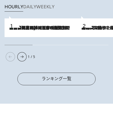
HOURLY
DAILY
WEEKLY
「最後に見られてよかった」上野動物園の東園パンダ舎が解体前に特別公開。8月16日まで延長されたパネル展と共に辿る“半世紀”のパンダ飼育《解体工事の図面あり》
9 Hours Ago
2026.8.5
【阿川佐和子さんの年とる力】なぜ70代で始めた趣味は“こんなに楽しい”のか？ ピアノ、俳句…スランプに陥っても続けられる“ある秘訣”とは
1 / 5
ランキング一覧