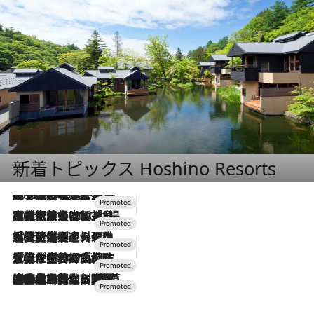
新着トピックス Hoshino Resorts
2026.8.7
【トンボの足水浴】ヒノキの香りに包まれて涼感マックス！約13℃の湧水かけ流しを避暑地「星野温泉 トンボの湯」で体験
2026.7.31
【ホテル帰省】という選択肢をOMOが提案。家族とほどよい距離を保つには「昼は実家、夜は気兼ねなくホテルで！」
2026.7.24
【夏限定ディナーコース】旬を迎える稚鮎や花ズッキーニなどをイタリア・トスカーナの郷土料理の手法で満喫！
2026.7.17
「土佐和ハーブかき氷」がOMO7高知に登場！生姜、山椒、大葉など目にも舌にも涼を呼ぶ郷土の味
2026.7.10
NEW OPEN！【界 草津】名湯の地に誕生。趣の異なる2種の温泉と上州ならではの会席・蕎麦割烹など美食を味わう究極の癒やし旅