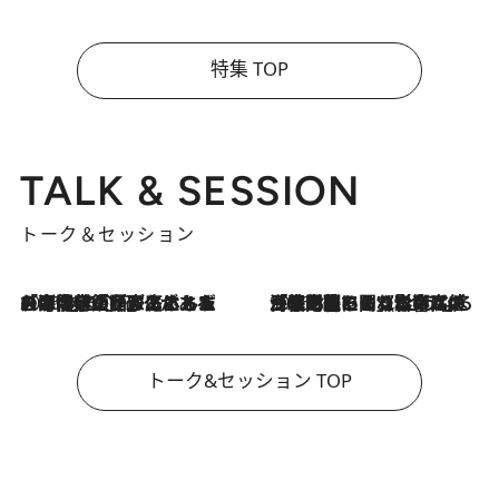
特集 TOP
TALK & SESSION
トーク＆セッション
2026.8.3
「今後値上げがあるとすれば…」「リスクがあるのは今年の冬」エネルギー専門家が語る、ホルムズ海峡封鎖が家庭にもたらす“ある心配”
2026.8.3
「住宅建てられない…」「サーチャージ料の高値が続いている」ホルムズ海峡封鎖による影響はいつまで続く？《エネルギー専門家に聞く“どうなる日本の暮らし”》
トーク&セッション TOP