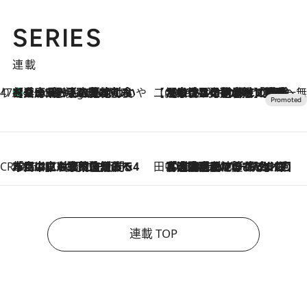
SERIES
連載
47都道府県の手みやげ ひんやりスイーツで夏を満喫
【兵庫県】この夏絶対食べたい 冷やしておいしいおやつ3選 淡路島の恵みをジェラートに集約
9 Hours Ago
【CREA×星野リゾート】唯一無二。癒しと発見が待つ場所へ
2026.8.7
【トンボの足水浴】ヒノキの香りに包まれて涼感マックス！約13℃の湧水かけ流しを避暑地「星野温泉 トンボの湯」で体験
CREA'S CHOICE
2026.8.7
「立川にも歌舞伎があるんだよ」 片岡仁左衛門・市川中車ら豪華座組みで4年目の立川立飛歌舞伎へ
田中稲の勝手に再ブーム
2026.8.7
「湘南乃風に憧れて」観客大盛上がりの“タオル回し”に、ラッパー顔負けの高速歌唱まで…さだまさし（74）のアグレッシブすぎる現在地
連載 TOP