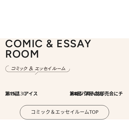
COMIC & ESSAY
ROOM
2026.7.30
第15話 アイス
2026.7.30
第8回「同人誌即売会にチャレンジ その2」
コミック＆エッセイルームTOP