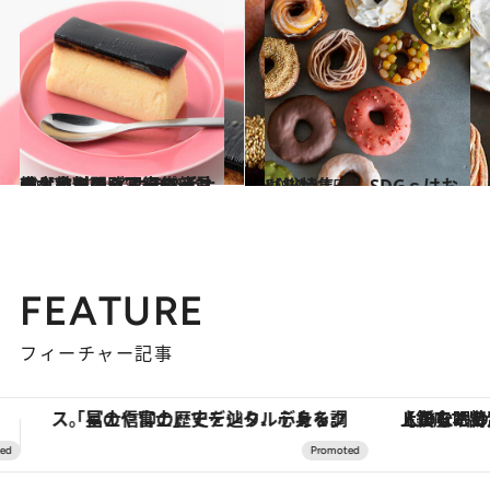
2020.11.25
輸入食料品＆スーパーマーケットの イケテル手土産【カタログ写真68点】 まとめて閲覧♡編集部員も太鼓判！
グルメ
2021.2.15
【総特集！】SDGｓはおいしい
グルメ
FEATURE
フィーチャー記事
【銀座で出合う最旬美容】美髪ケアや上質な眠り…セルフケアのアップデートから、特別な名入れギフトまで。大人のための「ReFa GINZA」クルーズ
【夏限定ディナーコース】旬を迎