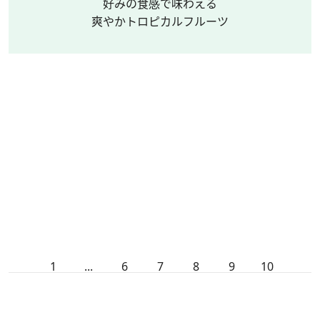
好みの食感で味わえる
爽やかトロピカルフルーツ
1
...
6
7
8
9
10