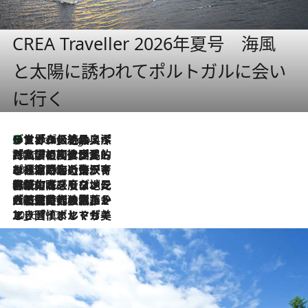
CREA Traveller 2026年夏号 海風
と太陽に誘われてポルトガルに会い
に行く
リスボンの絶品スイーツ「パステル・デ・ナタ」とは？ポルトガル伝統の奥深い世界へ
9 Hours Ago
2026.7.27
「私の祖国はポルトガル語です」国民的詩人フェルナンド・ペソアと、彼が愛した文学の街を歩く
2026.7.26
ポルトガル近海が育む極上の海の幸。キリリと冷えた白ワインと愉しむ、シーフード専門店の贅沢
2026.7.22
伝統の味をモダンに昇華。高感度な地元客が集う、リスボンの最旬ガストロノミー
2026.7.21
大航海時代の栄華から、震災、独裁、そして革命へ。ポルトガル・首都リスボンの石畳に刻まれた「歴史の光と影」
2026.7.13
エッセイ・ヤマザキマリ「慎ましくも美しき国 ポルトガル」