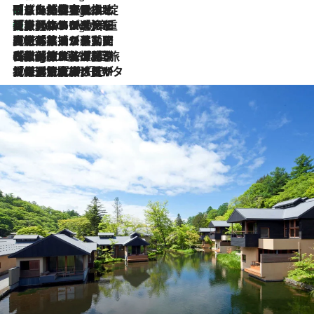
「旅先には金髪ウィッグを持参」日本と同じメイクでは損してる!? 美容ジャーナリストが提案する“掟破りの旅美容”とは
7 Hours Ago
【厳選旅コスメ】「身軽さ＆UV対策重視！」ヘアアーティストshucoが選んだ夏旅ベストコスメを発表【Mサイズジップ】
7 Hours Ago
2026.8.5
【厳選旅コスメ】国内をあちこち移動する河井菜摘が選んだ夏旅ベストコスメ発表！「リラックスアイテムはマスト」【Mサイズジップ】
2026.8.4
【厳選旅コスメ】「紫外線＆乾燥対策しながらメイク感も！」ヘア＆メイクGeorgeが選んだ夏旅ベストコスメを発表！【Mサイズジップ】
2026.8.3
【厳選旅コスメ】「保湿もタイパ重視！」“サウナ好き”タレント清水みさとが愛用する夏旅ベストコスメを発表！【Mサイズジップ】