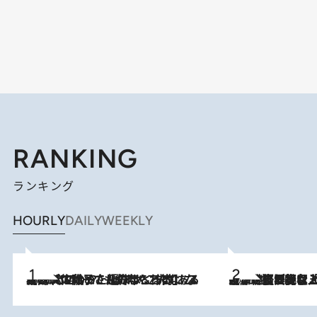
RANKING
ランキング
HOURLY
DAILY
WEEKLY
2026.8.5
【阿川佐和子さんの年とる力】なぜ70代で始めた趣味は“こんなに楽しい”のか？ ピアノ、俳句…スランプに陥っても続けられる“ある秘訣”とは
2026.8.5
【なぜ吉沢亮は「気配を消せる」のか？】興行収入208億の『国宝』を経て挑むミュージカル『ディア・エヴァン・ハンセン』。トップ俳優が舞台上でさらけ出した“孤独”とは