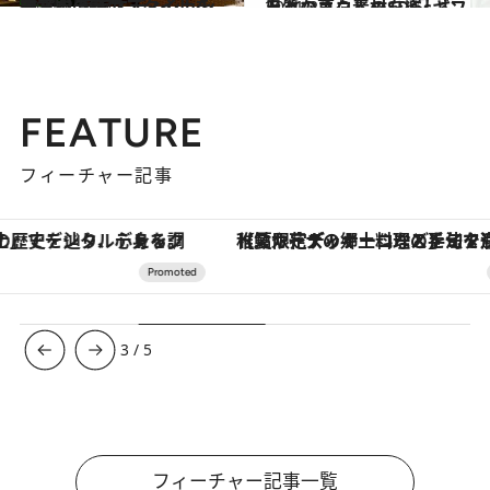
2021.2.11
新たなライフスタイルを提案！ 東京エディション虎ノ門の魅力
旅＆お出かけ
2021.2.2
上質なエコ素材を楽しむ 日々の暮らしのSDGsギフト
ライフスタイル
FEATURE
フィーチャー記事
【夏限定ディナーコース】旬を迎える稚鮎や花ズッキーニなどをイタリア・トスカーナの郷土料理の手法で満喫！
ヴァシュロン・コンスタンタン
3
/
5
フィーチャー記事一覧