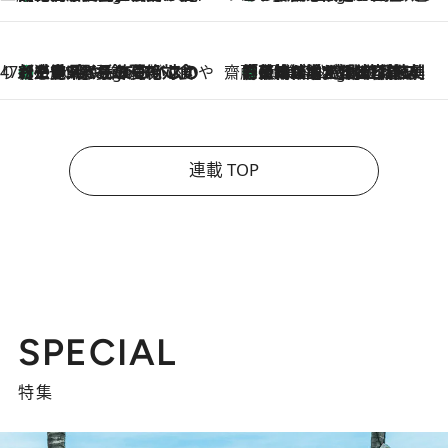
47都道府県の手みやげ ひんやりスイーツで夏を満喫
【三重県】この夏絶対食べたい 冷やしておいしいおやつ3選 お餅×アイスの新感覚スイーツ
7 Hours Ago
齋藤 薫 美容脳ルネサンス
「荷物が増えるほど旅ストレスは増す」美容ジャーナリストがたどり着いた最終結論。“化粧品を劇的に減らす”感動の凝縮美容とは
7 Hours Ago
連載 TOP
SPECIAL
特集