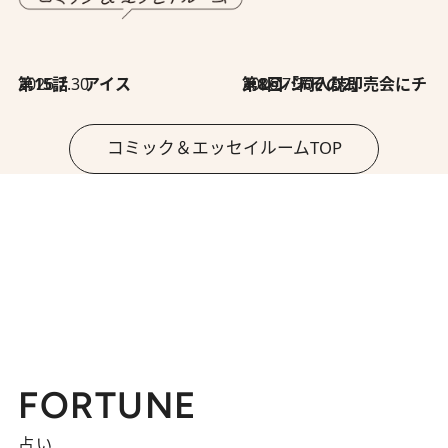
2026.7.30
第15話 アイス
2026.7.30
第8回「同人誌即売会にチャレンジ その2」
コミック＆エッセイルームTOP
FORTUNE
占い