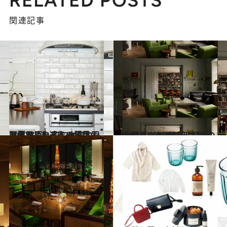
RELATED POSTS
関連記事
2020.12.3
【暮らしの達人の愛用品画像28点】 プロが惚れ込む日用品たちを一気見！
ライフスタイル
2021.1.31
北欧「エトヘム」は“夢の我が家” 美しき花に満ちた、くつろぎの空間
旅＆お出かけ