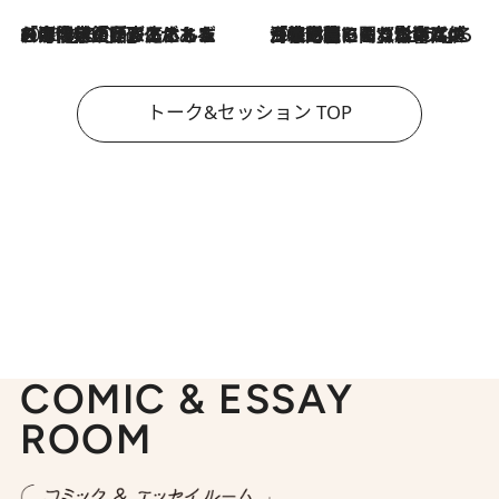
2026.8.3
「今後値上げがあるとすれば…」「リスクがあるのは今年の冬」エネルギー専門家が語る、ホルムズ海峡封鎖が家庭にもたらす“ある心配”
2026.8.3
「住宅建てられない…」「サーチャージ料の高値が続いている」ホルムズ海峡封鎖による影響はいつまで続く？《エネルギー専門家に聞く“どうなる日本の暮らし”》
トーク&セッション TOP
COMIC & ESSAY
ROOM