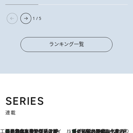
1 / 5
ランキング一覧
SERIES
連載
工藤まやのおもてなしハワイ
【ハワイ土産】ローカルの絶大な支持で復活！ 絶品の幻クッキー《元ファンの日本人女性が受け継いだ名店》
7 Hours Ago
ハワイ賢者 リサのお気に入りリスト
あの伝説の限定トートも！ リニューアルした「ディーン＆デルーカ ハワイ」で必須のお土産8選
7 Hours Ago