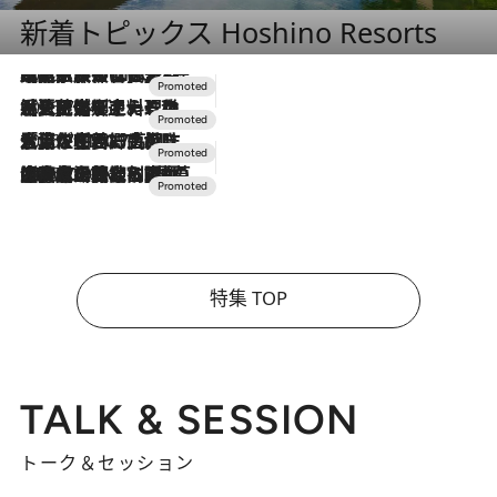
新着トピックス Hoshino Resorts
2026.7.31
【ホテル帰省】という選択肢をOMOが提案。家族とほどよい距離を保つには「昼は実家、夜は気兼ねなくホテルで！」
2026.7.24
【夏限定ディナーコース】旬を迎える稚鮎や花ズッキーニなどをイタリア・トスカーナの郷土料理の手法で満喫！
2026.7.17
「土佐和ハーブかき氷」がOMO7高知に登場！生姜、山椒、大葉など目にも舌にも涼を呼ぶ郷土の味
2026.7.10
NEW OPEN！【界 草津】名湯の地に誕生。趣の異なる2種の温泉と上州ならではの会席・蕎麦割烹など美食を味わう究極の癒やし旅
特集 TOP
TALK & SESSION
トーク＆セッション