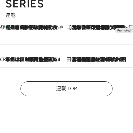
SERIES
連載
47都道府県の手みやげ ひんやりスイーツで夏を満喫
【兵庫県】この夏絶対食べたい 冷やしておいしいおやつ3選 淡路島の恵みをジェラートに集約
10 Hours Ago
【CREA×星野リゾート】唯一無二。癒しと発見が待つ場所へ
2026.8.7
【トンボの足水浴】ヒノキの香りに包まれて涼感マックス！約13℃の湧水かけ流しを避暑地「星野温泉 トンボの湯」で体験
CREA'S CHOICE
2026.8.7
「立川にも歌舞伎があるんだよ」 片岡仁左衛門・市川中車ら豪華座組みで4年目の立川立飛歌舞伎へ
田中稲の勝手に再ブーム
2026.8.7
「湘南乃風に憧れて」観客大盛上がりの“タオル回し”に、ラッパー顔負けの高速歌唱まで…さだまさし（74）のアグレッシブすぎる現在地
連載 TOP