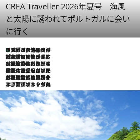
CREA Traveller 2026年夏号 海風
と太陽に誘われてポルトガルに会い
に行く
リスボンの絶品スイーツ「パステル・デ・ナタ」とは？ポルトガル伝統の奥深い世界へ
10 Hours Ago
2026.7.27
「私の祖国はポルトガル語です」国民的詩人フェルナンド・ペソアと、彼が愛した文学の街を歩く
2026.7.26
ポルトガル近海が育む極上の海の幸。キリリと冷えた白ワインと愉しむ、シーフード専門店の贅沢
2026.7.22
伝統の味をモダンに昇華。高感度な地元客が集う、リスボンの最旬ガストロノミー
2026.7.21
大航海時代の栄華から、震災、独裁、そして革命へ。ポルトガル・首都リスボンの石畳に刻まれた「歴史の光と影」
2026.7.13
エッセイ・ヤマザキマリ「慎ましくも美しき国 ポルトガル」