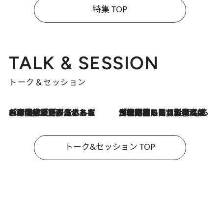
特集 TOP
TALK & SESSION
トーク＆セッション
2026.8.3
「今後値上げがあるとすれば…」「リスクがあるのは今年の冬」エネルギー専門家が語る、ホルムズ海峡封鎖が家庭にもたらす“ある心配”
2026.8.3
「住宅建てられない…」「サーチャージ料の高値が続いている」ホルムズ海峡封鎖による影響はいつまで続く？《エネルギー専門家に聞く“どうなる日本の暮らし”》
トーク&セッション TOP