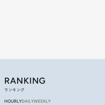
RANKING
ランキング
HOURLY
DAILY
WEEKLY