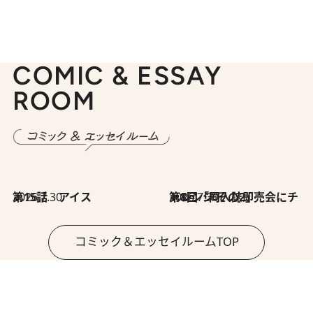
COMIC & ESSAY
ROOM
2026.7.30
第15話 アイス
2026.7.30
第8回「同人誌即売会にチャレンジ その2」
コミック＆エッセイルームTOP