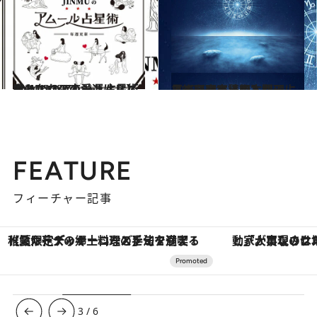
2024.6.15
【あなたの恋愛運は？】JINMUのアムール占星術 愛とエロスのジンムリズム
占い
2020.11.16
【まとめて読む】心理占星術研究家・岡本翔子による心理占星術入門
ライフスタイル
FEATURE
フィーチャー記事
「大事なのは地域の意識を変えること」。ロレックス賞受賞の自然保護活動家が実現させたナイジェリアの自然環境の復活
【銀座で出合う最旬美容】美髪ケアや上質な眠
3
/
6