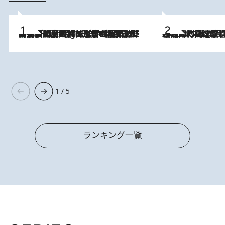
「最後に見られてよかった」上野動物園の東園パンダ舎が解体前に特別公開。8月16日まで延長されたパネル展と共に辿る“半世紀”のパンダ飼育《解体工事の図面あり》
10 Hours Ago
2026.8.7
「湘南乃風に憧れて」観客大盛上がりの“タオル回し”に、ラッパー顔負けの高速歌唱まで…さだまさし（74）のアグレッシブすぎる現在地
1 / 5
ランキング一覧