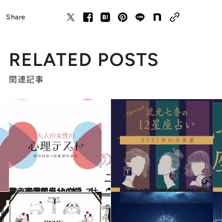
Share
RELATED POSTS
関連記事
2025.9.28
【心理テスト100本】で知る本当の自分 恋愛、仕事、人間関係…
占い
2020.12.15
【占い】流光七奈の12星座占い 2021年の全体運
占い