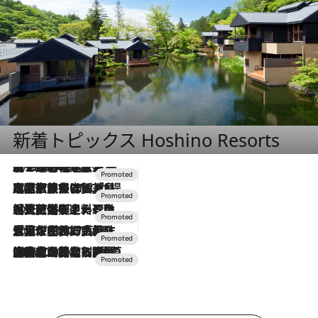
新着トピックス Hoshino Resorts
2026.8.7
【トンボの足水浴】ヒノキの香りに包まれて涼感マックス！約13℃の湧水かけ流しを避暑地「星野温泉 トンボの湯」で体験
2026.7.31
【ホテル帰省】という選択肢をOMOが提案。家族とほどよい距離を保つには「昼は実家、夜は気兼ねなくホテルで！」
2026.7.24
【夏限定ディナーコース】旬を迎える稚鮎や花ズッキーニなどをイタリア・トスカーナの郷土料理の手法で満喫！
2026.7.17
「土佐和ハーブかき氷」がOMO7高知に登場！生姜、山椒、大葉など目にも舌にも涼を呼ぶ郷土の味
2026.7.10
NEW OPEN！【界 草津】名湯の地に誕生。趣の異なる2種の温泉と上州ならではの会席・蕎麦割烹など美食を味わう究極の癒やし旅