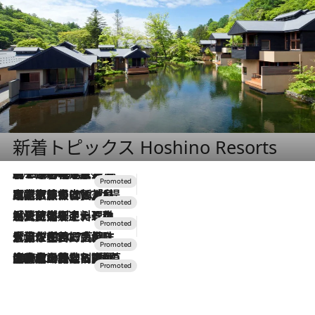
新着トピックス Hoshino Resorts
2026.8.7
【トンボの足水浴】ヒノキの香りに包まれて涼感マックス！約13℃の湧水かけ流しを避暑地「星野温泉 トンボの湯」で体験
2026.7.31
【ホテル帰省】という選択肢をOMOが提案。家族とほどよい距離を保つには「昼は実家、夜は気兼ねなくホテルで！」
2026.7.24
【夏限定ディナーコース】旬を迎える稚鮎や花ズッキーニなどをイタリア・トスカーナの郷土料理の手法で満喫！
2026.7.17
「土佐和ハーブかき氷」がOMO7高知に登場！生姜、山椒、大葉など目にも舌にも涼を呼ぶ郷土の味
2026.7.10
NEW OPEN！【界 草津】名湯の地に誕生。趣の異なる2種の温泉と上州ならではの会席・蕎麦割烹など美食を味わう究極の癒やし旅