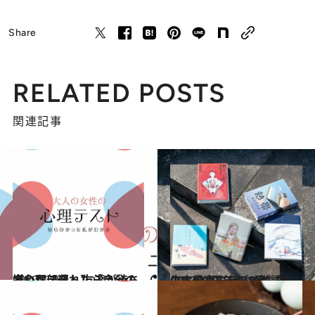
Share
RELATED POSTS
関連記事
2020.7.29
【心理テスト】「自分の嫌いな部分」 友達が待ち合わせに遅れたら？
占い
2020.6.23
CREA30周年 プロが読者の本を選ぶ 迷いがちな人生に役立てたい5冊
カルチャー