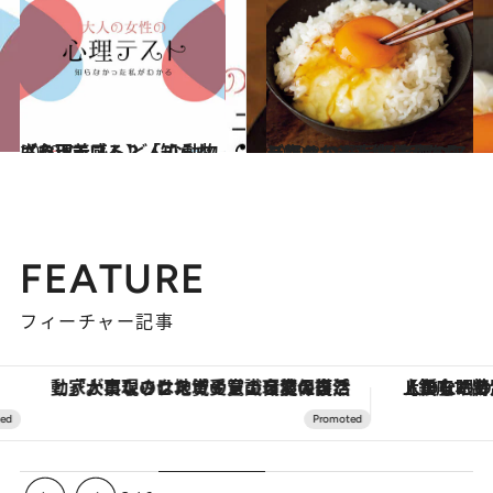
2020.7.5
【心理テスト】「知られざる正義感」 どんな動物になっている？
占い
2020.8.16
ご飯のおとも 怒涛のお取り寄せ12選 旨くて酒のアテにもなる万能選手たち
グルメ
FEATURE
フィーチャー記事
「大事なのは地域の意識を変えること」。ロレックス賞受賞の自然保護活動家が実現させたナイジェリアの自然環境の復活
【銀座で出合う最旬美容】美髪ケアや上質な眠