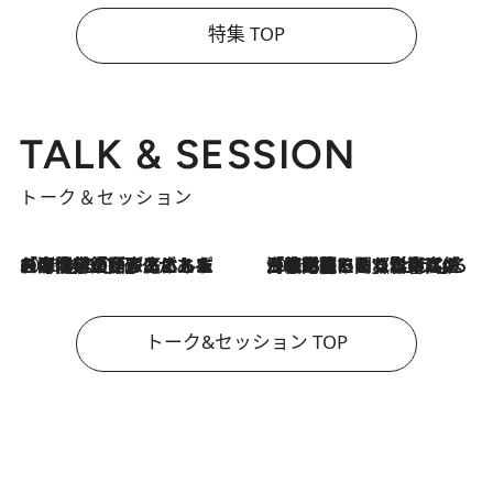
特集 TOP
TALK & SESSION
トーク＆セッション
2026.8.3
「今後値上げがあるとすれば…」「リスクがあるのは今年の冬」エネルギー専門家が語る、ホルムズ海峡封鎖が家庭にもたらす“ある心配”
2026.8.3
「住宅建てられない…」「サーチャージ料の高値が続いている」ホルムズ海峡封鎖による影響はいつまで続く？《エネルギー専門家に聞く“どうなる日本の暮らし”》
トーク&セッション TOP