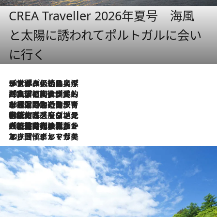
CREA Traveller 2026年夏号 海風
と太陽に誘われてポルトガルに会い
に行く
2026.8.8
リスボンの絶品スイーツ「パステル・デ・ナタ」とは？ポルトガル伝統の奥深い世界へ
2026.7.27
「私の祖国はポルトガル語です」国民的詩人フェルナンド・ペソアと、彼が愛した文学の街を歩く
2026.7.26
ポルトガル近海が育む極上の海の幸。キリリと冷えた白ワインと愉しむ、シーフード専門店の贅沢
2026.7.22
伝統の味をモダンに昇華。高感度な地元客が集う、リスボンの最旬ガストロノミー
2026.7.21
大航海時代の栄華から、震災、独裁、そして革命へ。ポルトガル・首都リスボンの石畳に刻まれた「歴史の光と影」
2026.7.13
エッセイ・ヤマザキマリ「慎ましくも美しき国 ポルトガル」