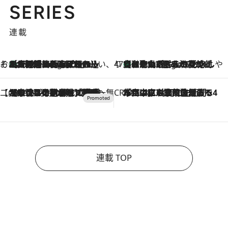
SERIES
連載
そおだよおこの関西おいしい、おやつ紀行
［大阪府箕面市］一皿一皿目の前で仕上げられる、料理を巧みに組み込んだアシェットデセールコース「ミチル アシェット デセール（Michiru assiette dessert）」
4 Hours Ago
47都道府県の手みやげ ひんやりスイーツで夏を満喫
【和歌山県】この夏絶対食べたい 冷やしておいしいおやつ3選 みかんがごろっと丸ごと入ったジュレ
4 Hours Ago
【CREA×星野リゾート】唯一無二。癒しと発見が待つ場所へ
2026.8.7
【トンボの足水浴】ヒノキの香りに包まれて涼感マックス！約13℃の湧水かけ流しを避暑地「星野温泉 トンボの湯」で体験
CREA'S CHOICE
2026.8.7
「立川にも歌舞伎があるんだよ」 片岡仁左衛門・市川中車ら豪華座組みで4年目の立川立飛歌舞伎へ
連載 TOP