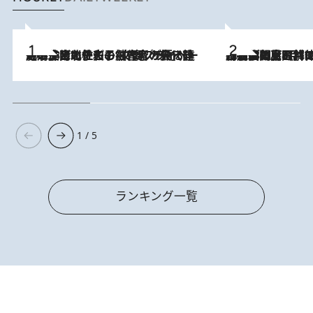
2026.8.3
《「文士の子ども被害者の会」発足！》阿川佐和子（72）が語る遠藤周作に北杜夫、劇作家・矢代静一の子どもたちの“文豪プライベート事件簿”
2026.8.8
「最後に見られてよかった」上野動物園の東園パンダ舎が解体前に特別公開。8月16日まで延長されたパネル展と共に辿る“半世紀”のパンダ飼育《解体工事の図面あり》
1 / 5
ランキング一覧