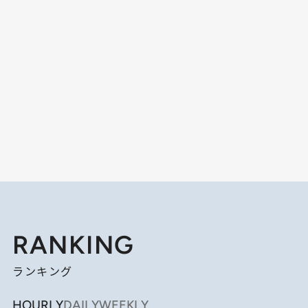
RANKING
ランキング
HOURLY
DAILY
WEEKLY