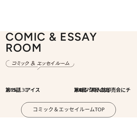
COMIC & ESSAY
ROOM
2026.7.30
第15話 アイス
2026.7.30
第8回「同人誌即売会にチャレンジ その2」
コミック＆エッセイルームTOP