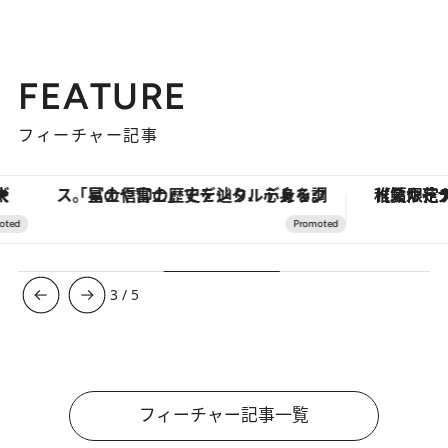
FEATURE
フィーチャー記事
「星のや富士」でデジタルデトックス。冨士信仰の歴史を辿り、心身を調える。
【夏限定ディナーコース】旬を迎
3
/
5
フィーチャー記事一覧