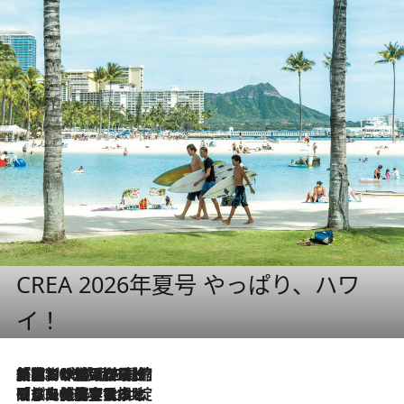
CREA 2026年夏号 やっぱり、ハワ
イ！
「荷物が増えるほど旅ストレスは増す」美容ジャーナリストがたどり着いた最終結論。“化粧品を劇的に減らす”感動の凝縮美容とは
2026.8.6
「旅先には金髪ウィッグを持参」日本と同じメイクでは損してる!? 美容ジャーナリストが提案する“掟破りの旅美容”とは
2026.8.6