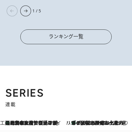
1 / 5
ランキング一覧
SERIES
連載
工藤まやのおもてなしハワイ
【ハワイ土産】ローカルの絶大な支持で復活！ 絶品の幻クッキー《元ファンの日本人女性が受け継いだ名店》
2026.8.6
ハワイ賢者 リサのお気に入りリスト
あの伝説の限定トートも！ リニューアルした「ディーン＆デルーカ ハワイ」で必須のお土産8選
2026.8.6