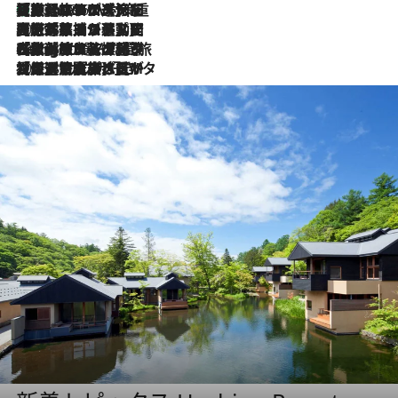
【厳選旅コスメ】「身軽さ＆UV対策重視！」ヘアアーティストshucoが選んだ夏旅ベストコスメを発表【Mサイズジップ】
2026.8.6
2026.8.5
【厳選旅コスメ】国内をあちこち移動する河井菜摘が選んだ夏旅ベストコスメ発表！「リラックスアイテムはマスト」【Mサイズジップ】
2026.8.4
【厳選旅コスメ】「紫外線＆乾燥対策しながらメイク感も！」ヘア＆メイクGeorgeが選んだ夏旅ベストコスメを発表！【Mサイズジップ】
2026.8.3
【厳選旅コスメ】「保湿もタイパ重視！」“サウナ好き”タレント清水みさとが愛用する夏旅ベストコスメを発表！【Mサイズジップ】