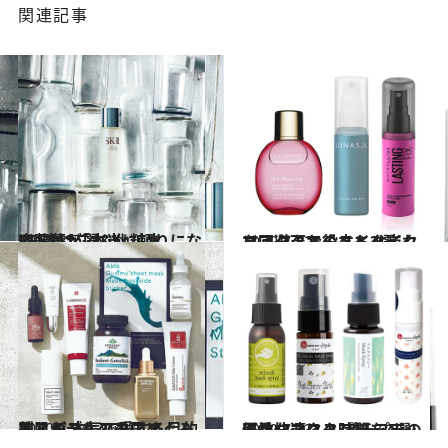
関連記事
2017.3.7
齋藤薫が選ぶ化粧水BEST12「本当に頼りになる1本はこれ！」
ビューティ＆ヘルス
2020.7.22
マスク下でのメイク崩れを回避！お役立ちメイクフィックスミスト3選
ビューティ＆ヘルス
2020.7.24
美肌モデルの千国めぐみさんが 本気で愛する目的別スキンケアコスメ
ビューティ＆ヘルス
2020.7.23
不快なマスク時間をスッキリ快適に！ プチプラの優秀マスクスプレー4選
ビューティ＆ヘルス