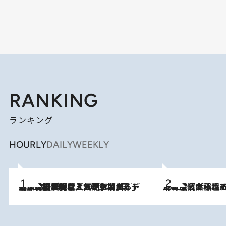
RANKING
ランキング
HOURLY
DAILY
WEEKLY
2026.8.5
【なぜ吉沢亮は「気配を消せる」のか？】興行収入208億の『国宝』を経て挑むミュージカル『ディア・エヴァン・ハンセン』。トップ俳優が舞台上でさらけ出した“孤独”とは
2026.8.5
下町風情あふれる台北屈指の人気エリア・大稲埕でセンスのいい台湾土産《ヴィン