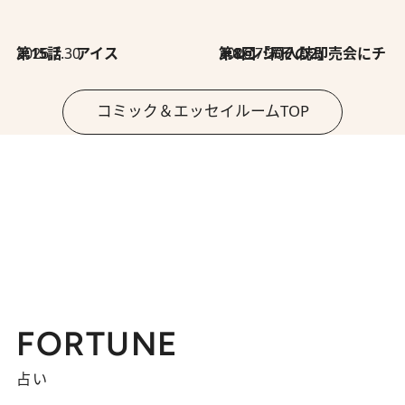
2026.7.30
第15話 アイス
2026.7.30
第8回「同人誌即売会にチャレンジ その2」
コミック＆エッセイルームTOP
FORTUNE
占い