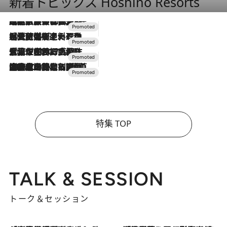
新着トピックス Hoshino Resorts
2026.7.31
【ホテル帰省】という選択肢をOMOが提案。家族とほどよい距離を保つには「昼は実家、夜は気兼ねなくホテルで！」
2026.7.24
【夏限定ディナーコース】旬を迎える稚鮎や花ズッキーニなどをイタリア・トスカーナの郷土料理の手法で満喫！
2026.7.17
「土佐和ハーブかき氷」がOMO7高知に登場！生姜、山椒、大葉など目にも舌にも涼を呼ぶ郷土の味
2026.7.10
NEW OPEN！【界 草津】名湯の地に誕生。趣の異なる2種の温泉と上州ならではの会席・蕎麦割烹など美食を味わう究極の癒やし旅
特集 TOP
TALK & SESSION
トーク＆セッション