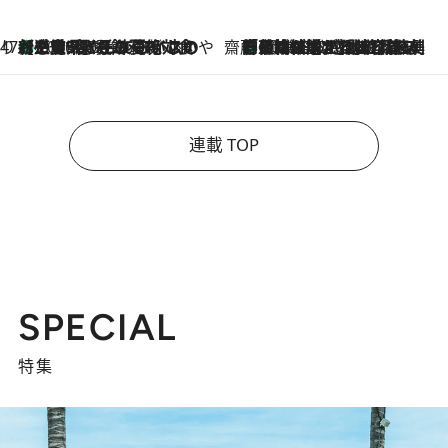
47都道府県の手みやげ ひんやりスイーツで夏を満喫
【三重県】この夏絶対食べたい 冷やしておいしいおやつ3選 お餅×アイスの新感覚スイーツ
2026.8.6
齋藤 薫 美容脳ルネサンス
「荷物が増えるほど旅ストレスは増す」美容ジャーナリストがたどり着いた最終結論。“化粧品を劇的に減らす”感動の凝縮美容とは
2026.8.6
連載 TOP
SPECIAL
特集