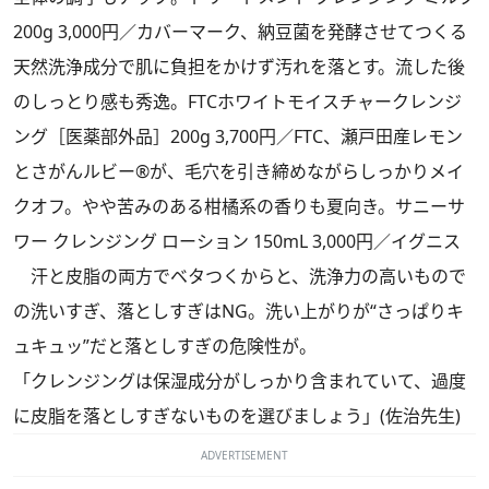
200g 3,000円／カバーマーク、納豆菌を発酵させてつくる
天然洗浄成分で肌に負担をかけず汚れを落とす。流した後
のしっとり感も秀逸。FTCホワイトモイスチャークレンジ
ング［医薬部外品］200g 3,700円／FTC、瀬戸田産レモン
とさがんルビー®が、毛穴を引き締めながらしっかりメイ
クオフ。やや苦みのある柑橘系の香りも夏向き。サニーサ
ワー クレンジング ローション 150mL 3,000円／イグニス
汗と皮脂の両方でベタつくからと、洗浄力の高いもので
の洗いすぎ、落としすぎはNG。洗い上がりが“さっぱりキ
ュキュッ”だと落としすぎの危険性が。
「クレンジングは保湿成分がしっかり含まれていて、過度
に皮脂を落としすぎないものを選びましょう」(佐治先生)
ADVERTISEMENT