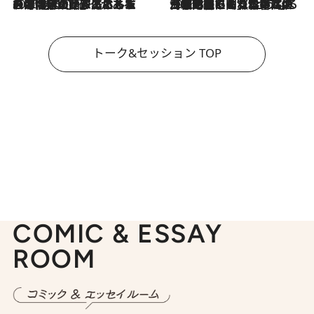
2026.8.3
「今後値上げがあるとすれば…」「リスクがあるのは今年の冬」エネルギー専門家が語る、ホルムズ海峡封鎖が家庭にもたらす“ある心配”
2026.8.3
「住宅建てられない…」「サーチャージ料の高値が続いている」ホルムズ海峡封鎖による影響はいつまで続く？《エネルギー専門家に聞く“どうなる日本の暮らし”》
トーク&セッション TOP
COMIC & ESSAY
ROOM