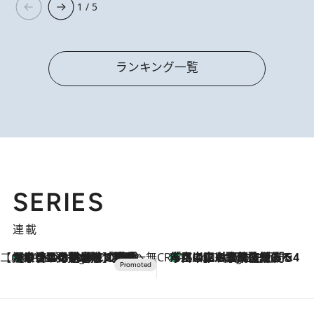
1 / 5
ランキング一覧
SERIES
連載
【CREA×星野リゾート】唯一無二。癒しと発見が待つ場所へ
【トンボの足水浴】ヒノキの香りに包まれて涼感マックス！約13℃の湧水かけ流しを避暑地「星野温泉 トンボの湯」で体験
5 Hours Ago
CREA'S CHOICE
「立川にも歌舞伎があるんだよ」 片岡仁左衛門・市川中車ら豪華座組みで4年目の立川立飛歌舞伎へ
7 Hours Ago