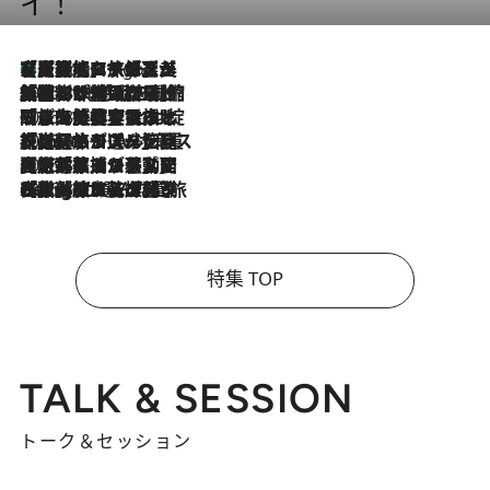
イ！
【厳選旅コスメ】「多機能アイテムがメイン！」旅好き美容エディターが選んだ夏旅ベストコスメを発表【Mサイズジップ】
7 Hours Ago
2026.8.6
「荷物が増えるほど旅ストレスは増す」美容ジャーナリストがたどり着いた最終結論。“化粧品を劇的に減らす”感動の凝縮美容とは
2026.8.6
「旅先には金髪ウィッグを持参」日本と同じメイクでは損してる!? 美容ジャーナリストが提案する“掟破りの旅美容”とは
2026.8.6
【厳選旅コスメ】「身軽さ＆UV対策重視！」ヘアアーティストshucoが選んだ夏旅ベストコスメを発表【Mサイズジップ】
2026.8.5
【厳選旅コスメ】国内をあちこち移動する河井菜摘が選んだ夏旅ベストコスメ発表！「リラックスアイテムはマスト」【Mサイズジップ】
2026.8.4
【厳選旅コスメ】「紫外線＆乾燥対策しながらメイク感も！」ヘア＆メイクGeorgeが選んだ夏旅ベストコスメを発表！【Mサイズジップ】
特集 TOP
TALK & SESSION
トーク＆セッション