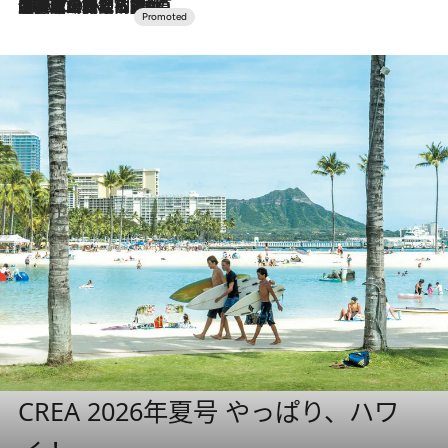
2026.7.10
NEW OPEN！【界 草津】名湯の地に誕生。趣の異なる2種の温泉と上州ならではの会席・蕎麦割烹など美食を味わう究極の癒やし旅
CREA 2026年夏号 やっぱり、ハワ