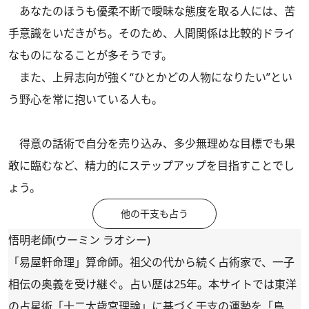
あなたのほうも優柔不断で曖昧な態度を取る人には、苦
手意識をいだきがち。そのため、人間関係は比較的ドライ
なものになることが多そうです。
また、上昇志向が強く“ひとかどの人物になりたい”とい
う野心を常に抱いている人も。
得意の話術で自分を売り込み、多少無理めな目標でも果
敢に臨むなど、精力的にステップアップを目指すことでし
ょう。
他の干支も占う
悟明老師(ウーミン ラオシー)
「易屋軒命理」算命師。祖父の代から続く占術家で、一子
相伝の奥義を受け継ぐ。占い歴は25年。本サイトでは東洋
の占星術「十二太歳宮理論」に基づく干支の運勢を「鳥