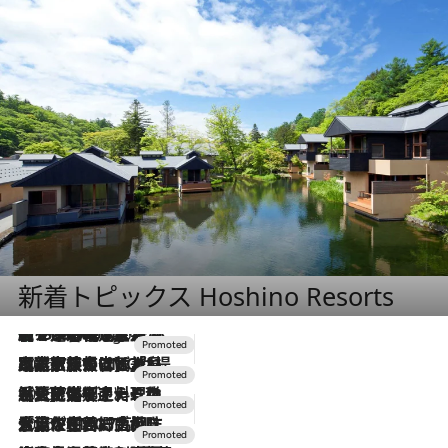
新着トピックス Hoshino Resorts
【トンボの足水浴】ヒノキの香りに包まれて涼感マックス！約13℃の湧水かけ流しを避暑地「星野温泉 トンボの湯」で体験
5 Hours Ago
2026.7.31
【ホテル帰省】という選択肢をOMOが提案。家族とほどよい距離を保つには「昼は実家、夜は気兼ねなくホテルで！」
2026.7.24
【夏限定ディナーコース】旬を迎える稚鮎や花ズッキーニなどをイタリア・トスカーナの郷土料理の手法で満喫！
2026.7.17
「土佐和ハーブかき氷」がOMO7高知に登場！生姜、山椒、大葉など目にも舌にも涼を呼ぶ郷土の味