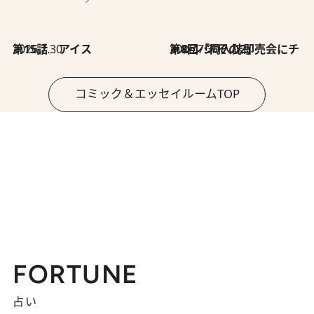
2026.7.30
第15話 アイス
2026.7.30
第8回「同人誌即売会にチャレンジ その2」
コミック＆エッセイルームTOP
FORTUNE
占い