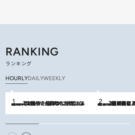
RANKING
ランキング
HOURLY
DAILY
WEEKLY
2026.8.5
【阿川佐和子さんの年とる力】なぜ70代で始めた趣味は“こんなに楽しい”のか？ ピアノ、俳句…スランプに陥っても続けられる“ある秘訣”とは
2026.8.5
【なぜ吉沢亮は「気配を消せる」のか？】興行収入208億の『国宝』を経て挑むミュージカル『ディア・エヴァン・ハンセン』。トップ俳優が舞台上でさらけ出した“孤独”とは