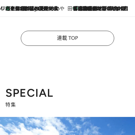
47都道府県の手みやげ ひんやりスイーツで夏を満喫
【京都府】この夏絶対食べたい 冷やしておいしいおやつ3選 ひと口目から心を掴む新緑のテリーヌ
7 Hours Ago
田中稲の勝手に再ブーム
「湘南乃風に憧れて」観客大盛上がりの“タオル回し”に、ラッパー顔負けの高速歌唱まで…さだまさし（74）のアグレッシブすぎる現在地
2026.8.7
連載 TOP
SPECIAL
特集