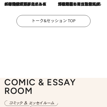
2026.8.3
「今後値上げがあるとすれば…」「リスクがあるのは今年の冬」エネルギー専門家が語る、ホルムズ海峡封鎖が家庭にもたらす“ある心配”
2026.8.3
「住宅建てられない…」「サーチャージ料の高値が続いている」ホルムズ海峡封鎖による影響はいつまで続く？《エネルギー専門家に聞く“どうなる日本の暮らし”》
トーク&セッション TOP
COMIC & ESSAY
ROOM