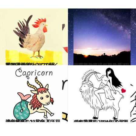
2020.6.17
［酉(とり)年］6/21～7/20運勢 チャンスは多数。運が音を立てて動く月
占い
2020.6.29
紫微斗数占いで読む「7月の空気」経済が動き出すも東亜は天災に要注意
ライフスタイル
2020.6.27
流光七奈の12星座占い 【山羊座】2020年下半期の全体運
占い
2020.6.24
【山羊座】2020年下半期の恋愛運♡ JINMUのアムール占星術
占い