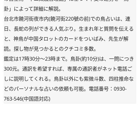
卦」によって詳細に解説。
台北市饒河街夜市内(饒河街220號の前)での鳥占いは、連
日、長蛇の列ができる人気ぶり。生まれ年と質問を伝える
と、神鳥が中国タロットのカードをついばみ、先生が解
読。探し物が見つかるとのクチコミ多数。
鑑定は17時30分～23時まで。鳥卦(約10分)は、一問につき
300元。通訳を希望すれば、専属の通訳者がネット電話ご
しに説明してくれる。鳥卦以外にも紫微斗数、四柱推命な
どのパーソナルな占いの依頼も可能。電話番号：0930-
763-546(中国語対応)