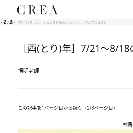
トップ
占い
［酉(とり)年］7/21〜8/18の運勢 賑やかなひと月。お酒の席は罠多し
［酉(とり)年］7/21〜8
悟明老師
この記事を1ページ目から読む（2/3ページ目）
神鳥