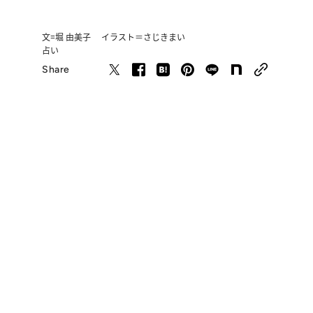
文=堀 由美子 イラスト＝さじきまい
占い
Share