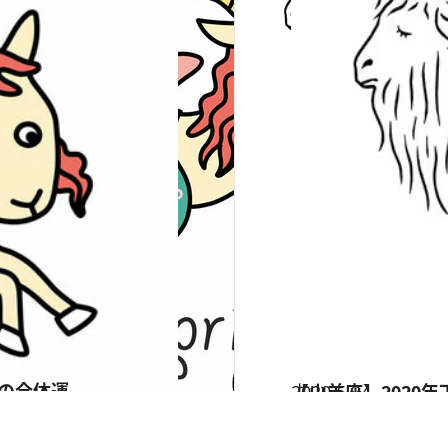
期の全体運
2020.6.24
【山羊座】2020年
占い