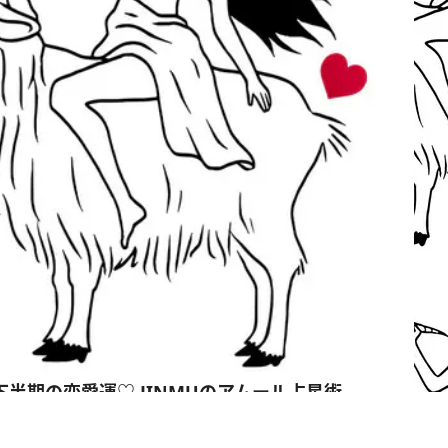
下半期の恋愛運♡ JINMUのアムール占星術