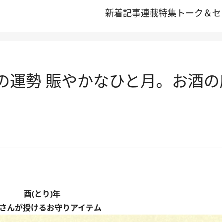
新着記事
連載
特集
トーク＆セ
/18の運勢 賑やかなひと月。お酒
酉(とり)年
さんが授けるお守りアイテム