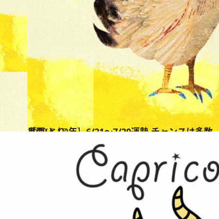
2020.6.17
［酉(とり)年］6/21～7/20運勢 チャンスは多数。運が音を立てて動く月
占い