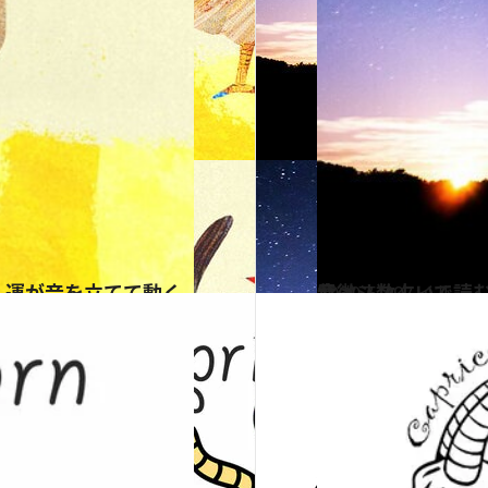
2020.6.29
紫微斗数占いで読む「7月の空気」経済が動き出すも東亜は天災に要注意
ライフスタイル