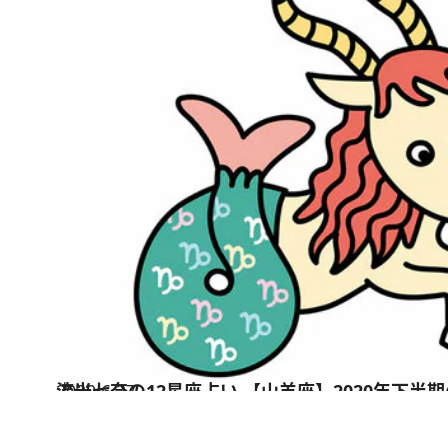
2020.6.27
流光七奈の12星座占い 【山羊座】2020年下半
占い