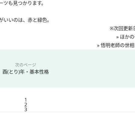
ーツも見つかります。
がいいのは、赤と緑色。
※次回更新日
»
ほかの
»
悟明老師の世相
次のページ
酉(とり)年・基本性格
1
2
3