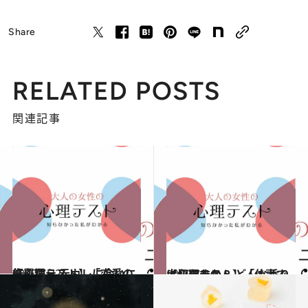
Share
RELATED POSTS
関連記事
2020.7.22
【心理テスト】「恋愛の修羅場」 元カレに会いに行くなら？
占い
2020.7.24
【心理テスト】「仕事で大切なもの」 どんな香りにしますか？
占い