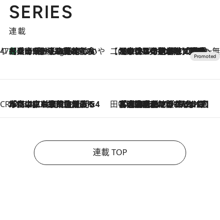
SERIES
連載
47都道府県の手みやげ ひんやりスイーツで夏を満喫
【兵庫県】この夏絶対食べたい 冷やしておいしいおやつ3選 淡路島の恵みをジェラートに集約
11 Hours Ago
【CREA×星野リゾート】唯一無二。癒しと発見が待つ場所へ
2026.8.7
【トンボの足水浴】ヒノキの香りに包まれて涼感マックス！約13℃の湧水かけ流しを避暑地「星野温泉 トンボの湯」で体験
CREA'S CHOICE
2026.8.7
「立川にも歌舞伎があるんだよ」 片岡仁左衛門・市川中車ら豪華座組みで4年目の立川立飛歌舞伎へ
田中稲の勝手に再ブーム
2026.8.7
「湘南乃風に憧れて」観客大盛上がりの“タオル回し”に、ラッパー顔負けの高速歌唱まで…さだまさし（74）のアグレッシブすぎる現在地
連載 TOP