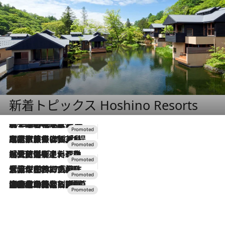
新着トピックス Hoshino Resorts
2026.8.7
【トンボの足水浴】ヒノキの香りに包まれて涼感マックス！約13℃の湧水かけ流しを避暑地「星野温泉 トンボの湯」で体験
2026.7.31
【ホテル帰省】という選択肢をOMOが提案。家族とほどよい距離を保つには「昼は実家、夜は気兼ねなくホテルで！」
2026.7.24
【夏限定ディナーコース】旬を迎える稚鮎や花ズッキーニなどをイタリア・トスカーナの郷土料理の手法で満喫！
2026.7.17
「土佐和ハーブかき氷」がOMO7高知に登場！生姜、山椒、大葉など目にも舌にも涼を呼ぶ郷土の味
2026.7.10
NEW OPEN！【界 草津】名湯の地に誕生。趣の異なる2種の温泉と上州ならではの会席・蕎麦割烹など美食を味わう究極の癒やし旅