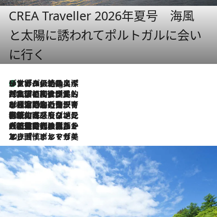
CREA Traveller 2026年夏号 海風
と太陽に誘われてポルトガルに会い
に行く
リスボンの絶品スイーツ「パステル・デ・ナタ」とは？ポルトガル伝統の奥深い世界へ
11 Hours Ago
2026.7.27
「私の祖国はポルトガル語です」国民的詩人フェルナンド・ペソアと、彼が愛した文学の街を歩く
2026.7.26
ポルトガル近海が育む極上の海の幸。キリリと冷えた白ワインと愉しむ、シーフード専門店の贅沢
2026.7.22
伝統の味をモダンに昇華。高感度な地元客が集う、リスボンの最旬ガストロノミー
2026.7.21
大航海時代の栄華から、震災、独裁、そして革命へ。ポルトガル・首都リスボンの石畳に刻まれた「歴史の光と影」
2026.7.13
エッセイ・ヤマザキマリ「慎ましくも美しき国 ポルトガル」