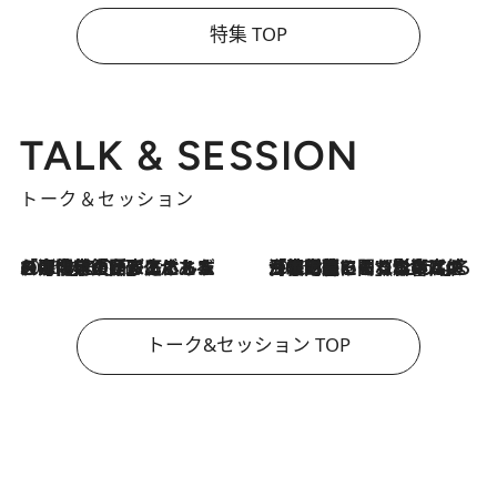
特集 TOP
TALK & SESSION
トーク＆セッション
2026.8.3
「今後値上げがあるとすれば…」「リスクがあるのは今年の冬」エネルギー専門家が語る、ホルムズ海峡封鎖が家庭にもたらす“ある心配”
2026.8.3
「住宅建てられない…」「サーチャージ料の高値が続いている」ホルムズ海峡封鎖による影響はいつまで続く？《エネルギー専門家に聞く“どうなる日本の暮らし”》
トーク&セッション TOP