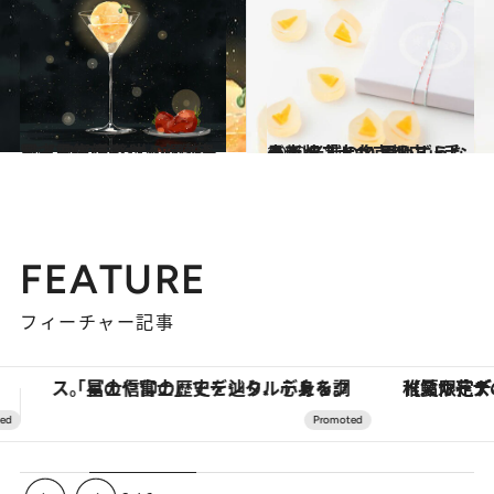
2020.7.5
星で人生が変わった作家と占星術師の エレメント別【2020年後半の運勢】
ライフスタイル
2020.7.3
最新版「大丸京都店」手土産ベスト10 思わずうなる！ 老舗の名品リスト
グルメ
FEATURE
フィーチャー記事
【夏限定ディナーコース】旬を迎える稚鮎や花ズッキーニなどをイタリア・トスカーナの郷土料理の手法で満喫！