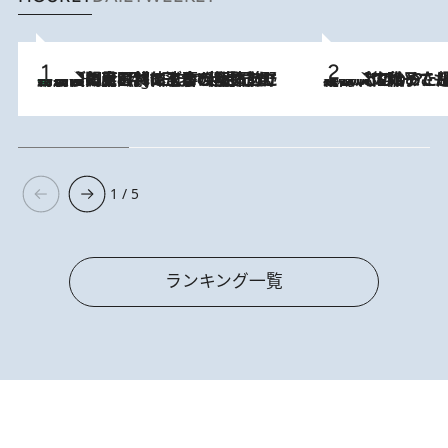
「最後に見られてよかった」上野動物園の東園パンダ舎が解体前に特別公開。8月16日まで延長されたパネル展と共に辿る“半世紀”のパンダ飼育《解体工事の図面あり》
11 Hours Ago
2026.8.5
【阿川佐和子さんの年とる力】なぜ70代で始めた趣味は“こんなに楽しい”のか？ ピアノ、俳句…スランプに陥っても続けられる“ある秘訣”とは
1 / 5
ランキング一覧