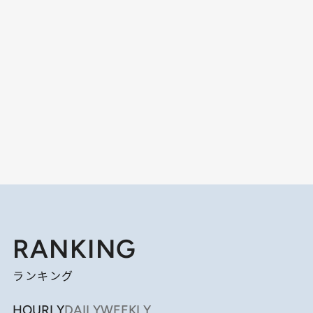
RANKING
ランキング
HOURLY
DAILY
WEEKLY