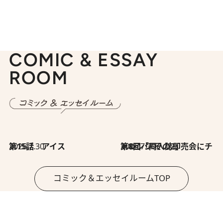
COMIC & ESSAY
ROOM
2026.7.30
第15話 アイス
2026.7.30
第8回「同人誌即売会にチャレンジ その2」
コミック＆エッセイルームTOP