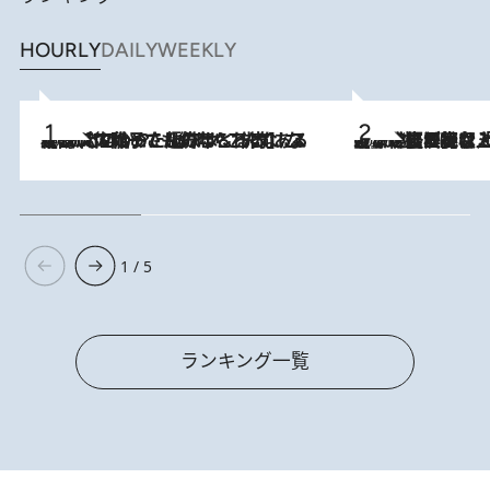
HOURLY
DAILY
WEEKLY
2026.8.5
【阿川佐和子さんの年とる力】なぜ70代で始めた趣味は“こんなに楽しい”のか？ ピアノ、俳句…スランプに陥っても続けられる“ある秘訣”とは
2026.8.5
【なぜ吉沢亮は「気配を消せる」のか？】興行収入208億の『国宝』を経て挑むミュージカル『ディア・エヴァン・ハンセン』。トップ俳優が舞台上でさらけ出した“孤独”とは
1 / 5
ランキング一覧