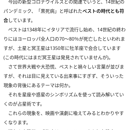
今回の新型コロナウイルスとの関連でいうと、14世紀の
パンデミック、「黒死病」と呼ばれた
ペストの時代とも符
合
しています。
ペストは1348年にイタリアで流行し始め、14世紀の終わ
りにはヨーロッパ全人口の70～80％が死亡したといわれま
すが、土星と冥王星は1350年に牡羊座で会合しています
(この時代にはまだ冥王星は発見されていませんが)。
さて世界大戦や大恐慌、ペストと禍々しい言葉が並びま
すが、それは目に見えている出来事にすぎず、そういった
現象の背後にあるテーマは何か。
それを星座や惑星のシンボリズムを使って読み解いてい
くのが占星術です。
これらの現象を、映画や演劇に喩えてみるとわかりやす
くなります。