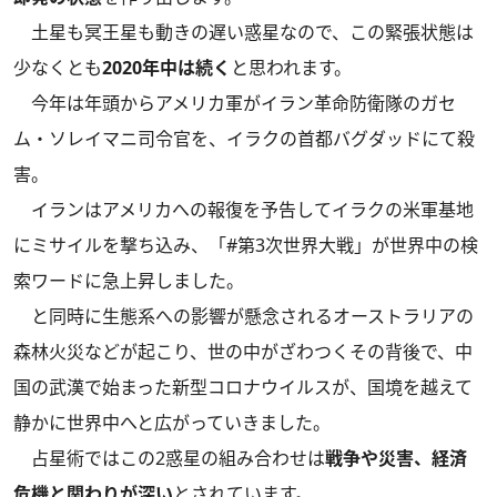
土星も冥王星も動きの遅い惑星なので、この緊張状態は
少なくとも
2020年中は続く
と思われます。
今年は年頭からアメリカ軍がイラン革命防衛隊のガセ
ム・ソレイマニ司令官を、イラクの首都バグダッドにて殺
害。
イランはアメリカへの報復を予告してイラクの米軍基地
にミサイルを撃ち込み、「#第3次世界大戦」が世界中の検
索ワードに急上昇しました。
と同時に生態系への影響が懸念されるオーストラリアの
森林火災などが起こり、世の中がざわつくその背後で、中
国の武漢で始まった新型コロナウイルスが、国境を越えて
静かに世界中へと広がっていきました。
占星術ではこの2惑星の組み合わせは
戦争や災害、経済
危機と関わりが深い
とされています。