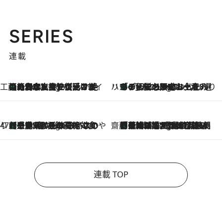
SERIES
連載
工藤まやのおもてなしハワイ
【ハワイ土産】ローカルの絶大な支持で復活！ 絶品の幻クッキー《元ファンの日本人女性が受け継いだ名店》
5 Hours Ago
ハワイ賢者 リサのお気に入りリスト
あの伝説の限定トートも！ リニューアルした「ディーン＆デルーカ ハワイ」で必須のお土産8選
5 Hours Ago
47都道府県の手みやげ ひんやりスイーツで夏を満喫
【三重県】この夏絶対食べたい 冷やしておいしいおやつ3選 お餅×アイスの新感覚スイーツ
5 Hours Ago
齋藤 薫 美容脳ルネサンス
「荷物が増えるほど旅ストレスは増す」美容ジャーナリストがたどり着いた最終結論。“化粧品を劇的に減らす”感動の凝縮美容とは
5 Hours Ago
連載 TOP