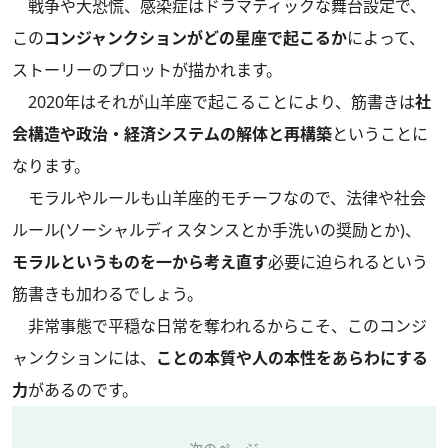
戦争や大恐慌、感染症はドラマティックな舞台設定で、
この
コンジャンクションがどの星座で起こるか
によって、
ストーリーのプロットが描かれます。
2020年はそれが山羊座で起こることにより、筋書きは
社
会構造や政治・経済システムの解体と再構築
ということに
なります。
モラルやルールも山羊座的モチーフなので、法律や社会
ルール(ソーシャルディスタンスとか手洗いの奨励とか)、
モラルというものを一から考え直す
必要に迫られるという
筋書きも加わるでしょう。
非常事態で平穏な日常を奪われるからこそ、このコンジ
ャンクションには、
ことの本質や人の本性をあらわにする
力
があるのです。