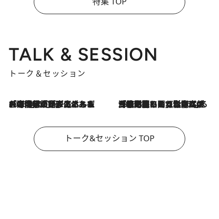
特集 TOP
TALK & SESSION
トーク＆セッション
2026.8.3
「今後値上げがあるとすれば…」「リスクがあるのは今年の冬」エネルギー専門家が語る、ホルムズ海峡封鎖が家庭にもたらす“ある心配”
2026.8.3
「住宅建てられない…」「サーチャージ料の高値が続いている」ホルムズ海峡封鎖による影響はいつまで続く？《エネルギー専門家に聞く“どうなる日本の暮らし”》
トーク&セッション TOP