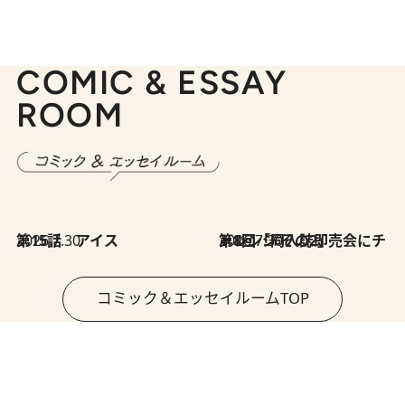
COMIC & ESSAY
ROOM
2026.7.30
第15話 アイス
2026.7.30
第8回「同人誌即売会にチャレンジ その2」
コミック＆エッセイルームTOP