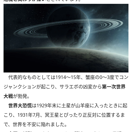
代表的なものとしては1914～15年、蟹座の0～3度でコン
ジャンクションが起こり、サラエボの凶変から
第一次世界
大戦
が勃発。
世界大恐慌
は1929年末に土星が山羊座に入ったときに起
こり、1931年7月、冥王星とぴったり正反対に位置するま
で、世界を不安に陥れました。