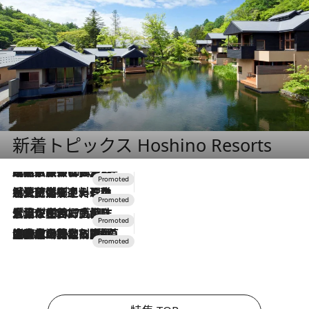
新着トピックス Hoshino Resorts
2026.7.31
【ホテル帰省】という選択肢をOMOが提案。家族とほどよい距離を保つには「昼は実家、夜は気兼ねなくホテルで！」
2026.7.24
【夏限定ディナーコース】旬を迎える稚鮎や花ズッキーニなどをイタリア・トスカーナの郷土料理の手法で満喫！
2026.7.17
「土佐和ハーブかき氷」がOMO7高知に登場！生姜、山椒、大葉など目にも舌にも涼を呼ぶ郷土の味
2026.7.10
NEW OPEN！【界 草津】名湯の地に誕生。趣の異なる2種の温泉と上州ならではの会席・蕎麦割烹など美食を味わう究極の癒やし旅