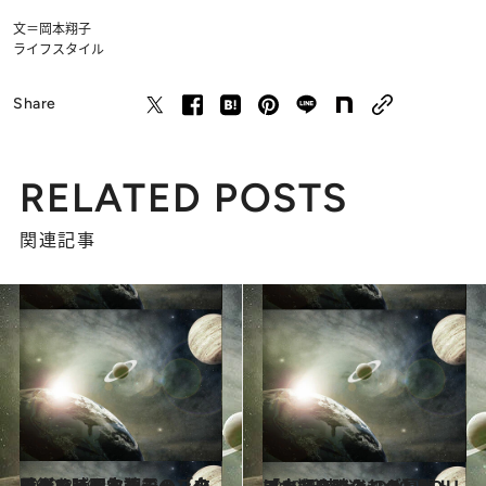
文＝岡本翔子
ライフスタイル
Share
RELATED POSTS
関連記事
2020.8.30
【グレートコンジャンクション】岡本翔子の「占星術で時代を読む～この時代をどう生きる？」をまとめてよむ
ライフスタイル