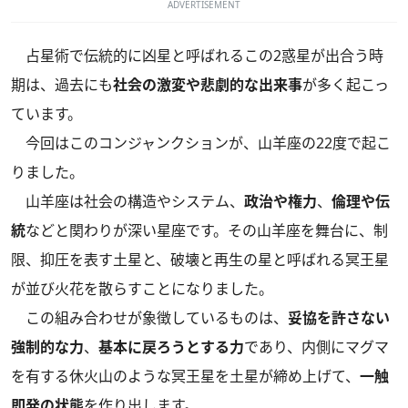
ADVERTISEMENT
占星術で伝統的に凶星と呼ばれるこの2惑星が出合う時
期は、過去にも
社会の激変や悲劇的な出来事
が多く起こっ
ています。
今回はこのコンジャンクションが、山羊座の22度で起こ
りました。
山羊座は社会の構造やシステム、
政治や権力
、
倫理や伝
統
などと関わりが深い星座です。その山羊座を舞台に、制
限、抑圧を表す土星と、破壊と再生の星と呼ばれる冥王星
が並び火花を散らすことになりました。
この組み合わせが象徴しているものは、
妥協を許さない
強制的な力
、
基本に戻ろうとする力
であり、内側にマグマ
を有する休火山のような冥王星を土星が締め上げて、
一触
即発の状態
を作り出します。