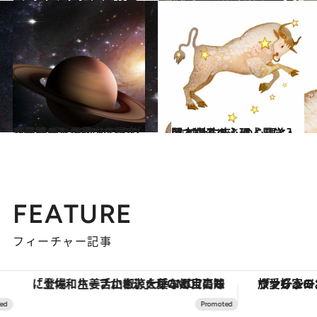
2020.8.30
【まとめてよむグレートコンジャンクション】「水瓶座時代」の幕開け！ 新時代へのTO DOリスト
ライフスタイル
2020.5.20
【星読み】世界中で衝突や崩壊が！ 20年ぶりのグレートコンジャンクション
ライフスタイル
2020.11.16
岡本翔子の心理占星学入門 【牡牛座】の心理とは？
ライフスタイル
FEATURE
フィーチャー記事
「土佐和ハーブかき氷」がOMO7高知に登場！生姜、山椒、大葉など目にも舌にも涼を呼ぶ郷土の味
ヴァシュロン・コンスタンタン