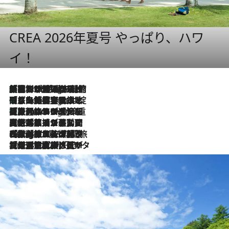
CREA 2026年夏号 やっぱり、ハワ
イ！
「荷物が増えるほど旅ストレスは増す」美容ジャーナリストがたどり着いた最終結論。“化粧品を劇的に減らす”感動の凝縮美容とは
5 Hours Ago
「旅先には金髪ウィッグを持参」日本と同じメイクでは損してる!? 美容ジャーナリストが提案する“掟破りの旅美容”とは
5 Hours Ago
【厳選旅コスメ】「身軽さ＆UV対策重視！」ヘアアーティストshucoが選んだ夏旅ベストコスメを発表【Mサイズジップ】
5 Hours Ago
2026.8.5
【厳選旅コスメ】国内をあちこち移動する河井菜摘が選んだ夏旅ベストコスメ発表！「リラックスアイテムはマスト」【Mサイズジップ】
2026.8.4
【厳選旅コスメ】「紫外線＆乾燥対策しながらメイク感も！」ヘア＆メイクGeorgeが選んだ夏旅ベストコスメを発表！【Mサイズジップ】
2026.8.3
【厳選旅コスメ】「保湿もタイパ重視！」“サウナ好き”タレント清水みさとが愛用する夏旅ベストコスメを発表！【Mサイズジップ】