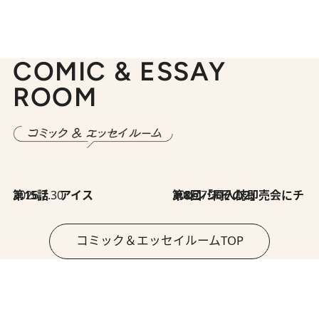
COMIC & ESSAY
ROOM
2026.7.30
第15話 アイス
2026.7.30
第8回「同人誌即売会にチャレンジ その2」
コミック＆エッセイルームTOP