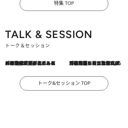
特集 TOP
TALK & SESSION
トーク＆セッション
2026.8.3
「今後値上げがあるとすれば…」「リスクがあるのは今年の冬」エネルギー専門家が語る、ホルムズ海峡封鎖が家庭にもたらす“ある心配”
2026.8.3
「住宅建てられない…」「サーチャージ料の高値が続いている」ホルムズ海峡封鎖による影響はいつまで続く？《エネルギー専門家に聞く“どうなる日本の暮らし”》
トーク&セッション TOP