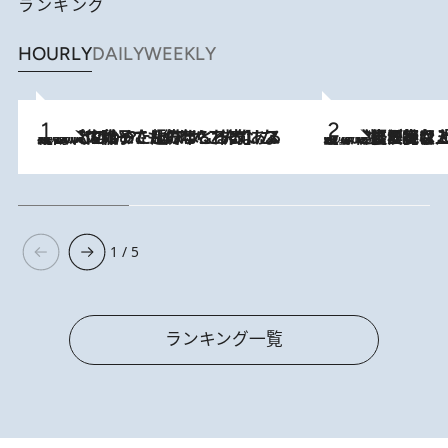
ランキング
HOURLY
DAILY
WEEKLY
2026.8.5
【阿川佐和子さんの年とる力】なぜ70代で始めた趣味は“こんなに楽しい”のか？ ピアノ、俳句…スランプに陥っても続けられる“ある秘訣”とは
2026.8.5
【なぜ吉沢亮は「気配を消せる」のか？】興行収入208億の『国宝』を経て挑むミュージカル『ディア・エヴァン・ハンセン』。トップ俳優が舞台上でさらけ出した“孤独”とは
1 / 5
ランキング一覧