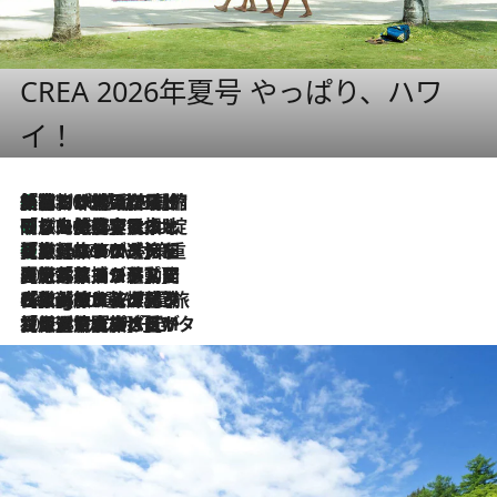
CREA 2026年夏号 やっぱり、ハワ
イ！
「荷物が増えるほど旅ストレスは増す」美容ジャーナリストがたどり着いた最終結論。“化粧品を劇的に減らす”感動の凝縮美容とは
2026.8.6
「旅先には金髪ウィッグを持参」日本と同じメイクでは損してる!? 美容ジャーナリストが提案する“掟破りの旅美容”とは
2026.8.6
【厳選旅コスメ】「身軽さ＆UV対策重視！」ヘアアーティストshucoが選んだ夏旅ベストコスメを発表【Mサイズジップ】
2026.8.6
2026.8.5
【厳選旅コスメ】国内をあちこち移動する河井菜摘が選んだ夏旅ベストコスメ発表！「リラックスアイテムはマスト」【Mサイズジップ】
2026.8.4
【厳選旅コスメ】「紫外線＆乾燥対策しながらメイク感も！」ヘア＆メイクGeorgeが選んだ夏旅ベストコスメを発表！【Mサイズジップ】
2026.8.3
【厳選旅コスメ】「保湿もタイパ重視！」“サウナ好き”タレント清水みさとが愛用する夏旅ベストコスメを発表！【Mサイズジップ】