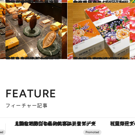
2020.4.30
台湾土産にしたい郷土菓子11選(前篇) ボンタン飴風など文句ナシの美味しさ
旅＆お出かけ
2020.5.3
台湾で極上のおいしいものを手土産に プロが通う食のセレクトショップ4選
旅＆お出かけ
2020.1.19
台湾土産の最有力候補が現れた！ 売り切れ続出の台湾産カカオチョコ
旅＆お出かけ
2018.12.24
すべて日本円500円相当で買える！ 女友達に喜ばれる台湾土産BEST10
旅＆お出かけ
FEATURE
フィーチャー記事
【夏限定ディナーコース】旬を迎える稚鮎や花ズッキーニなどをイタリア・トスカーナの郷土料理の手法で満喫！
ヴァシュロン・コンスタンタン