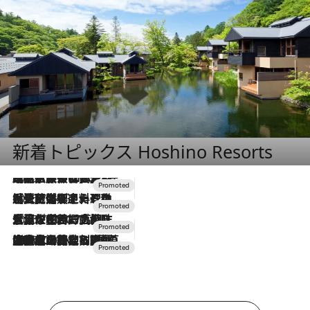
新着トピックス Hoshino Resorts
2026.7.31
【ホテル帰省】という選択肢をOMOが提案。家族とほどよい距離を保つには「昼は実家、夜は気兼ねなくホテルで！」
2026.7.24
【夏限定ディナーコース】旬を迎える稚鮎や花ズッキーニなどをイタリア・トスカーナの郷土料理の手法で満喫！
2026.7.17
「土佐和ハーブかき氷」がOMO7高知に登場！生姜、山椒、大葉など目にも舌にも涼を呼ぶ郷土の味
2026.7.10
NEW OPEN！【界 草津】名湯の地に誕生。趣の異なる2種の温泉と上州ならではの会席・蕎麦割烹など美食を味わう究極の癒やし旅