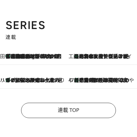
SERIES
連載
田中稲の勝手に再ブーム
「湘南乃風に憧れて」観客大盛上がりの“タオル回し”に、ラッパー顔負けの高速歌唱まで…さだまさし（74）のアグレッシブすぎる現在地
1 Hour Ago
工藤まやのおもてなしハワイ
【ハワイ土産】ローカルの絶大な支持で復活！ 絶品の幻クッキー《元ファンの日本人女性が受け継いだ名店》
2026.8.6
ハワイ賢者 リサのお気に入りリスト
あの伝説の限定トートも！ リニューアルした「ディーン＆デルーカ ハワイ」で必須のお土産8選
2026.8.6
47都道府県の手みやげ ひんやりスイーツで夏を満喫
【三重県】この夏絶対食べたい 冷やしておいしいおやつ3選 お餅×アイスの新感覚スイーツ
2026.8.6
連載 TOP