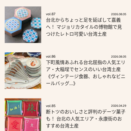
vol.87
2026.08.05
台北からちょっと足を延ばして嘉義
へ！ マジョリカタイルの博物館で見
つけたレトロ可愛い台湾土産
vol.86
2026.08.05
下町風情あふれる台北屈指の人気エリ
ア・大稲埕でセンスのいい台湾土産
《ヴィンテージ食器、おしゃれなビニ
ールバッグ…》
vol.85
2026.04.29
断トツのおいしさと評判のデーツ菓子
も！ 台北の人気エリア・永康街のお
すすめ台湾土産