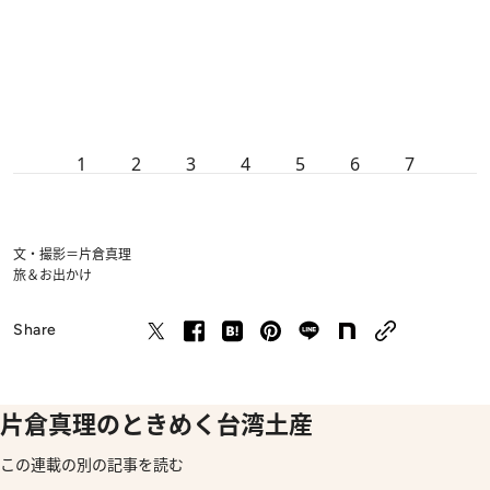
1
2
3
4
5
6
7
文・撮影＝片倉真理
旅＆お出かけ
Share
片倉真理のときめく台湾土産
この連載の別の記事を読む