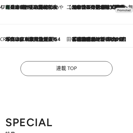
47都道府県の手みやげ ひんやりスイーツで夏を満喫
【兵庫県】この夏絶対食べたい 冷やしておいしいおやつ3選 淡路島の恵みをジェラートに集約
2026.8.8
【CREA×星野リゾート】唯一無二。癒しと発見が待つ場所へ
2026.8.7
【トンボの足水浴】ヒノキの香りに包まれて涼感マックス！約13℃の湧水かけ流しを避暑地「星野温泉 トンボの湯」で体験
CREA'S CHOICE
2026.8.7
「立川にも歌舞伎があるんだよ」 片岡仁左衛門・市川中車ら豪華座組みで4年目の立川立飛歌舞伎へ
田中稲の勝手に再ブーム
2026.8.7
「湘南乃風に憧れて」観客大盛上がりの“タオル回し”に、ラッパー顔負けの高速歌唱まで…さだまさし（74）のアグレッシブすぎる現在地
連載 TOP
SPECIAL