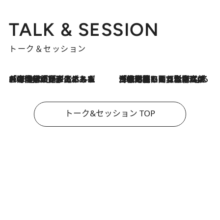
TALK & SESSION
トーク＆セッション
2026.8.3
「今後値上げがあるとすれば…」「リスクがあるのは今年の冬」エネルギー専門家が語る、ホルムズ海峡封鎖が家庭にもたらす“ある心配”
2026.8.3
「住宅建てられない…」「サーチャージ料の高値が続いている」ホルムズ海峡封鎖による影響はいつまで続く？《エネルギー専門家に聞く“どうなる日本の暮らし”》
トーク&セッション TOP