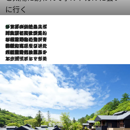
に行く
リスボンの絶品スイーツ「パステル・デ・ナタ」とは？ポルトガル伝統の奥深い世界へ
2026.8.8
2026.7.27
「私の祖国はポルトガル語です」国民的詩人フェルナンド・ペソアと、彼が愛した文学の街を歩く
2026.7.26
ポルトガル近海が育む極上の海の幸。キリリと冷えた白ワインと愉しむ、シーフード専門店の贅沢
2026.7.22
伝統の味をモダンに昇華。高感度な地元客が集う、リスボンの最旬ガストロノミー
2026.7.21
大航海時代の栄華から、震災、独裁、そして革命へ。ポルトガル・首都リスボンの石畳に刻まれた「歴史の光と影」
2026.7.13
エッセイ・ヤマザキマリ「慎ましくも美しき国 ポルトガル」