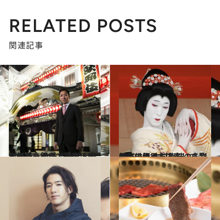
RELATED POSTS
関連記事
2019.11.16
この冬、銀座で歌舞伎座デビュー 女方ホープ・中村梅枝さんがご案内！
カルチャー
2019.12.10
演じて舞って演奏して 歌舞伎俳優 中村梅枝の多彩な姿に注目だ！
カルチャー