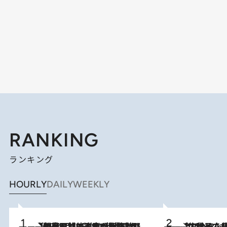
RANKING
ランキング
HOURLY
DAILY
WEEKLY
「最後に見られてよかった」上野動物園の東園パンダ舎が解体前に特別公開。8月16日まで延長されたパネル展と共に辿る“半世紀”のパンダ飼育《解体工事の図面あり》
2026.8.8
2026.8.5
【阿川佐和子さんの年とる力】なぜ70代で始めた趣味は“こんなに楽しい”のか？ ピアノ、俳句…スランプに陥っても続けられる“ある秘訣”とは