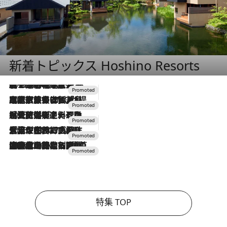
新着トピックス Hoshino Resorts
2026.8.7
【トンボの足水浴】ヒノキの香りに包まれて涼感マックス！約13℃の湧水かけ流しを避暑地「星野温泉 トンボの湯」で体験
2026.7.31
【ホテル帰省】という選択肢をOMOが提案。家族とほどよい距離を保つには「昼は実家、夜は気兼ねなくホテルで！」
2026.7.24
【夏限定ディナーコース】旬を迎える稚鮎や花ズッキーニなどをイタリア・トスカーナの郷土料理の手法で満喫！
2026.7.17
「土佐和ハーブかき氷」がOMO7高知に登場！生姜、山椒、大葉など目にも舌にも涼を呼ぶ郷土の味
2026.7.10
NEW OPEN！【界 草津】名湯の地に誕生。趣の異なる2種の温泉と上州ならではの会席・蕎麦割烹など美食を味わう究極の癒やし旅
特集 TOP