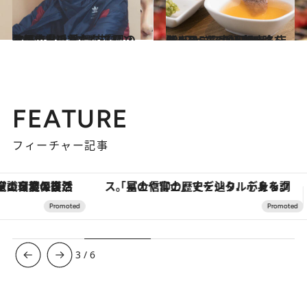
2019.11.14
歌舞伎界の新たなプリンス尾上右近 歌舞伎『風の谷のナウシカ』に挑む
カルチャー
2019.12.23
驚きのコスパ！銀座名店ランチ5選 高級店の味を980円～3,300円で
グルメ
FEATURE
フィーチャー記事
「星のや富士」でデジタルデトックス。冨士信仰の歴史を辿り、心身を調える。
ヴァシュロン・コンスタンタン
3
/
6