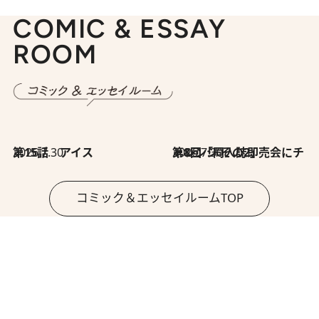
COMIC & ESSAY
ROOM
2026.7.30
第15話 アイス
2026.7.30
第8回「同人誌即売会にチャレンジ その2」
コミック＆エッセイルームTOP