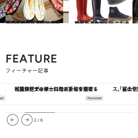
2019.10.23
台湾発「誠品生活」が日本橋に来た！ 絶対＆早く手に入れたいアイテム10
旅＆お出かけ
2019.6.17
街でもアウトドアでも大活躍！ 雨が楽しみになるレインブーツ5選
ファッション
FEATURE
フィーチャー記事
「星のや富士」でデジタルデトックス。冨士信仰の歴史を辿り、心身を調える。
ヴァシュロン・コンスタンタン
3
/
6