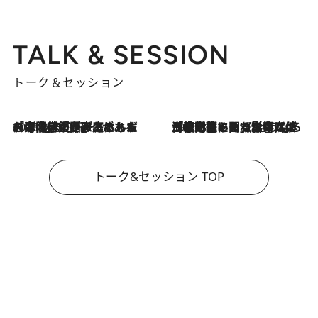
TALK & SESSION
トーク＆セッション
2026.8.3
「今後値上げがあるとすれば…」「リスクがあるのは今年の冬」エネルギー専門家が語る、ホルムズ海峡封鎖が家庭にもたらす“ある心配”
2026.8.3
「住宅建てられない…」「サーチャージ料の高値が続いている」ホルムズ海峡封鎖による影響はいつまで続く？《エネルギー専門家に聞く“どうなる日本の暮らし”》
トーク&セッション TOP