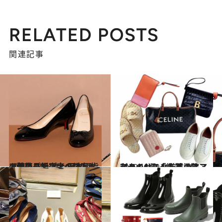
RELATED POSTS
関連記事
2019.12.9
《伊勢丹新宿店の秘密》人気のパンプス 日本屈指の靴売り場で大ベストセラー！
コミック ＆ エッセイ
2019.11.30
スタイリスト厳選の旅アイテム6選 「絶対、便利」のセレクト基準は？
ファッション