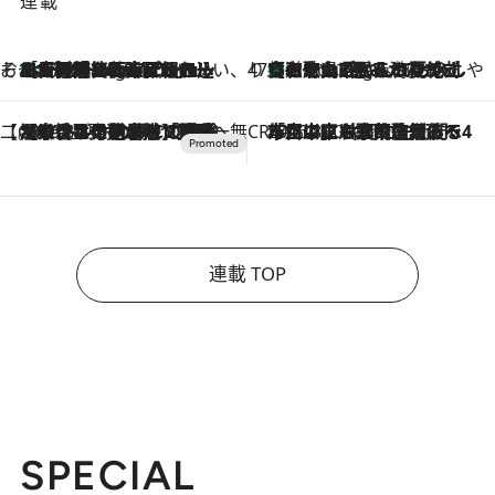
連載
そおだよおこの関西おいしい、おやつ紀行
［大阪府箕面市］一皿一皿目の前で仕上げられる、料理を巧みに組み込んだアシェットデセールコース「ミチル アシェット デセール（Michiru assiette dessert）」
1 Hour Ago
47都道府県の手みやげ ひんやりスイーツで夏を満喫
【和歌山県】この夏絶対食べたい 冷やしておいしいおやつ3選 みかんがごろっと丸ごと入ったジュレ
1 Hour Ago
【CREA×星野リゾート】唯一無二。癒しと発見が待つ場所へ
2026.8.7
【トンボの足水浴】ヒノキの香りに包まれて涼感マックス！約13℃の湧水かけ流しを避暑地「星野温泉 トンボの湯」で体験
CREA'S CHOICE
2026.8.7
「立川にも歌舞伎があるんだよ」 片岡仁左衛門・市川中車ら豪華座組みで4年目の立川立飛歌舞伎へ
連載 TOP
SPECIAL