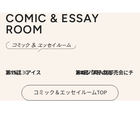
COMIC & ESSAY
ROOM
2026.7.30
第15話 アイス
2026.7.30
第8回「同人誌即売会にチャレンジ その2」
コミック＆エッセイルームTOP