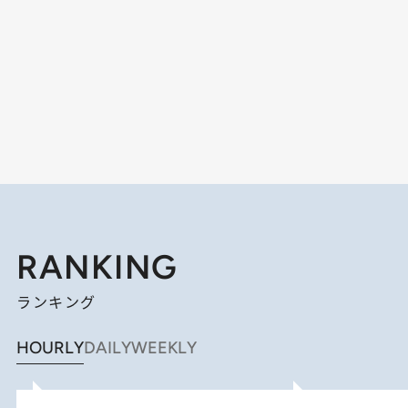
RANKING
ランキング
HOURLY
DAILY
WEEKLY