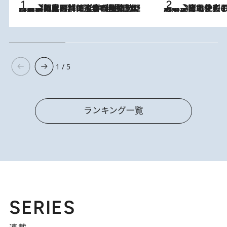
2026.8.8
「最後に見られてよかった」上野動物園の東園パンダ舎が解体前に特別公開。8月16日まで延長されたパネル展と共に辿る“半世紀”のパンダ飼育《解体工事の図面あり》
2026.8.3
《「文士の子ども被害者の会」発足！》阿川佐和子（72）が語る遠藤周作に北杜夫、劇作家・矢代静一の子どもたちの“文豪プライベート事件簿”
1 / 5
ランキング一覧
SERIES