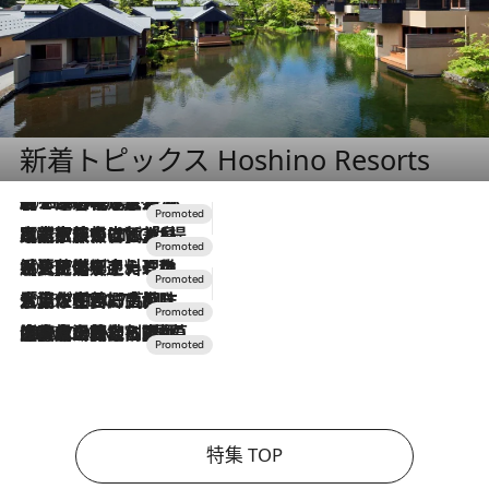
新着トピックス Hoshino Resorts
2026.8.7
【トンボの足水浴】ヒノキの香りに包まれて涼感マックス！約13℃の湧水かけ流しを避暑地「星野温泉 トンボの湯」で体験
2026.7.31
【ホテル帰省】という選択肢をOMOが提案。家族とほどよい距離を保つには「昼は実家、夜は気兼ねなくホテルで！」
2026.7.24
【夏限定ディナーコース】旬を迎える稚鮎や花ズッキーニなどをイタリア・トスカーナの郷土料理の手法で満喫！
2026.7.17
「土佐和ハーブかき氷」がOMO7高知に登場！生姜、山椒、大葉など目にも舌にも涼を呼ぶ郷土の味
2026.7.10
NEW OPEN！【界 草津】名湯の地に誕生。趣の異なる2種の温泉と上州ならではの会席・蕎麦割烹など美食を味わう究極の癒やし旅
特集 TOP