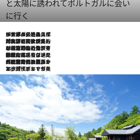
と太陽に誘われてポルトガルに会い
に行く
2026.8.8
リスボンの絶品スイーツ「パステル・デ・ナタ」とは？ポルトガル伝統の奥深い世界へ
2026.7.27
「私の祖国はポルトガル語です」国民的詩人フェルナンド・ペソアと、彼が愛した文学の街を歩く
2026.7.26
ポルトガル近海が育む極上の海の幸。キリリと冷えた白ワインと愉しむ、シーフード専門店の贅沢
2026.7.22
伝統の味をモダンに昇華。高感度な地元客が集う、リスボンの最旬ガストロノミー
2026.7.21
大航海時代の栄華から、震災、独裁、そして革命へ。ポルトガル・首都リスボンの石畳に刻まれた「歴史の光と影」
2026.7.13
エッセイ・ヤマザキマリ「慎ましくも美しき国 ポルトガル」