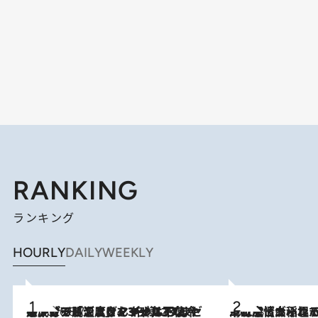
RANKING
ランキング
HOURLY
DAILY
WEEKLY
メントールやエタノールは不使用。ピジョンより、マイルドな冷感成分で肌温度をマイナス3℃まで下げる「ごきげんクール ひんやりアクアミスト」を3名様にプレゼント
2026.8.7
2026.8.5
下町風情あふれる台北屈指の人気エリア・大稲埕でセンスのいい台湾土産《ヴィン