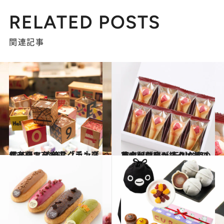
RELATED POSTS
関連記事
2019.11.24
保存版！ 渋谷スクランブルスクエア 旬な「手土産スイーツ」10選
ライフスタイル
2019.4.22
東京駅グランスタに甘い革命が勃発！ 行列必至のスイーツ店が続々オープン
旅＆お出かけ