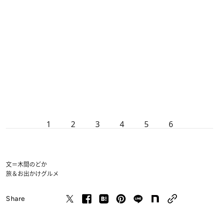
1
2
3
4
5
6
文＝木間のどか
旅＆お出かけ
グルメ
Share