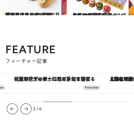
2019.4.17
「日本橋髙島屋S.C.本館」手土産10選 優雅で見目麗しいスイーツが充実！
グルメ
2019.8.2
人気のお土産スイーツベスト10 東京駅「グランスタ杯2019夏」発表！
旅＆お出かけ
FEATURE
フィーチャー記事
【夏限定ディナーコース】旬を迎える稚鮎や花ズッキーニなどをイタリア・トスカーナの郷土料理の手法で満喫！
【銀座で出合う最旬美容】美髪ケアや上質な眠
3
/
6