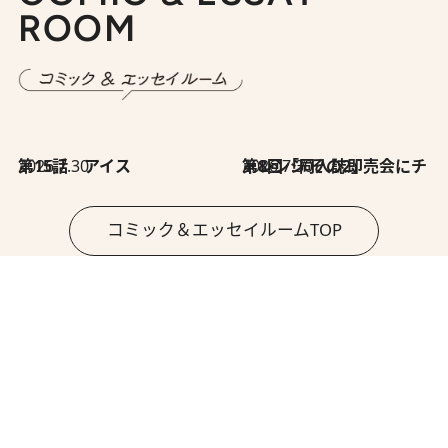
ROOM
2026.7.30
第15話 アイス
2026.7.30
第8回「同人誌即売会にチャレンジ その2」
コミック＆エッセイルームTOP