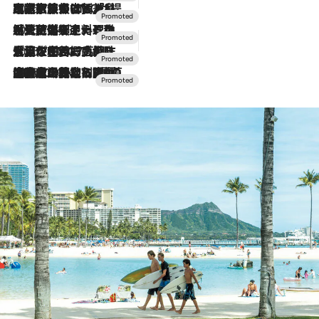
2026.7.31
【ホテル帰省】という選択肢をOMOが提案。家族とほどよい距離を保つには「昼は実家、夜は気兼ねなくホテルで！」
2026.7.24
【夏限定ディナーコース】旬を迎える稚鮎や花ズッキーニなどをイタリア・トスカーナの郷土料理の手法で満喫！
2026.7.17
「土佐和ハーブかき氷」がOMO7高知に登場！生姜、山椒、大葉など目にも舌にも涼を呼ぶ郷土の味
2026.7.10
NEW OPEN！【界 草津】名湯の地に誕生。趣の異なる2種の温泉と上州ならではの会席・蕎麦割烹など美食を味わう究極の癒やし旅