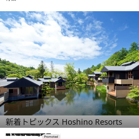
新着トピックス Hoshino Resorts
【トンボの足水浴】ヒノキの香りに包まれて涼感マックス！約13℃の湧水かけ流しを避暑地「星野温泉 トンボの湯」で体験
11 Hours Ago