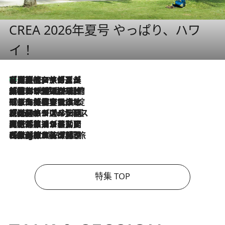
CREA 2026年夏号 やっぱり、ハワ
イ！
【厳選旅コスメ】「多機能アイテムがメイン！」旅好き美容エディターが選んだ夏旅ベストコスメを発表【Mサイズジップ】
2026.8.7
2026.8.6
「荷物が増えるほど旅ストレスは増す」美容ジャーナリストがたどり着いた最終結論。“化粧品を劇的に減らす”感動の凝縮美容とは
2026.8.6
「旅先には金髪ウィッグを持参」日本と同じメイクでは損してる!? 美容ジャーナリストが提案する“掟破りの旅美容”とは
2026.8.6
【厳選旅コスメ】「身軽さ＆UV対策重視！」ヘアアーティストshucoが選んだ夏旅ベストコスメを発表【Mサイズジップ】
2026.8.5
【厳選旅コスメ】国内をあちこち移動する河井菜摘が選んだ夏旅ベストコスメ発表！「リラックスアイテムはマスト」【Mサイズジップ】
2026.8.4
【厳選旅コスメ】「紫外線＆乾燥対策しながらメイク感も！」ヘア＆メイクGeorgeが選んだ夏旅ベストコスメを発表！【Mサイズジップ】
特集 TOP