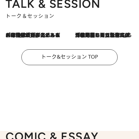
TALK & SESSION
トーク＆セッション
2026.8.3
「今後値上げがあるとすれば…」「リスクがあるのは今年の冬」エネルギー専門家が語る、ホルムズ海峡封鎖が家庭にもたらす“ある心配”
2026.8.3
「住宅建てられない…」「サーチャージ料の高値が続いている」ホルムズ海峡封鎖による影響はいつまで続く？《エネルギー専門家に聞く“どうなる日本の暮らし”》
トーク&セッション TOP
COMIC & ESSAY