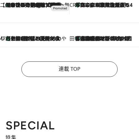
【CREA×星野リゾート】唯一無二。癒しと発見が待つ場所へ
【トンボの足水浴】ヒノキの香りに包まれて涼感マックス！約13℃の湧水かけ流しを避暑地「星野温泉 トンボの湯」で体験
11 Hours Ago
CREA'S CHOICE
「立川にも歌舞伎があるんだよ」 片岡仁左衛門・市川中車ら豪華座組みで4年目の立川立飛歌舞伎へ
2026.8.7
47都道府県の手みやげ ひんやりスイーツで夏を満喫
【京都府】この夏絶対食べたい 冷やしておいしいおやつ3選 ひと口目から心を掴む新緑のテリーヌ
2026.8.7
田中稲の勝手に再ブーム
「湘南乃風に憧れて」観客大盛上がりの“タオル回し”に、ラッパー顔負けの高速歌唱まで…さだまさし（74）のアグレッシブすぎる現在地
2026.8.7
連載 TOP
SPECIAL
特集