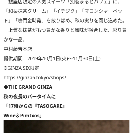
銀座店限定の人気スイーツ「別製まるとパフェ」に、
「和栗抹茶クリーム」「イチジク」「マロンシャーベッ
ト」「鳴門金時餡」を散りばめ、秋の実りを閉じ込めた。
上質な抹茶がもつ豊かな香りと風味が融合した、彩り豊
かな一品。
中村藤𠮷本店
提供期間 2019年10月1日(火)～11月30日(土)
※GINZA SIX限定
https://ginza6.tokyo/shops/
◆THE GRAND GINZA
秋の夜長のバータイムに
「17時からの『TASOGARE』
Wine＆Pimtxos」