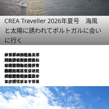
CREA Traveller 2026年夏号 海風
と太陽に誘われてポルトガルに会い
に行く
リスボンの絶品スイーツ「パステル・デ・ナタ」とは？ポルトガル伝統の奥深い世界へ
2026.8.8
2026.7.27
「私の祖国はポルトガル語です」国民的詩人フェルナンド・ペソアと、彼が愛した文学の街を歩く
2026.7.26
ポルトガル近海が育む極上の海の幸。キリリと冷えた白ワインと愉しむ、シーフード専門店の贅沢
2026.7.22
伝統の味をモダンに昇華。高感度な地元客が集う、リスボンの最旬ガストロノミー
2026.7.21
大航海時代の栄華から、震災、独裁、そして革命へ。ポルトガル・首都リスボンの石畳に刻まれた「歴史の光と影」
2026.7.13
エッセイ・ヤマザキマリ「慎ましくも美しき国 ポルトガル」