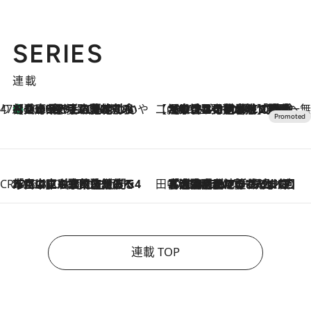
SERIES
連載
47都道府県の手みやげ ひんやりスイーツで夏を満喫
【兵庫県】この夏絶対食べたい 冷やしておいしいおやつ3選 淡路島の恵みをジェラートに集約
2026.8.8
【CREA×星野リゾート】唯一無二。癒しと発見が待つ場所へ
2026.8.7
【トンボの足水浴】ヒノキの香りに包まれて涼感マックス！約13℃の湧水かけ流しを避暑地「星野温泉 トンボの湯」で体験
CREA'S CHOICE
2026.8.7
「立川にも歌舞伎があるんだよ」 片岡仁左衛門・市川中車ら豪華座組みで4年目の立川立飛歌舞伎へ
田中稲の勝手に再ブーム
2026.8.7
「湘南乃風に憧れて」観客大盛上がりの“タオル回し”に、ラッパー顔負けの高速歌唱まで…さだまさし（74）のアグレッシブすぎる現在地
連載 TOP