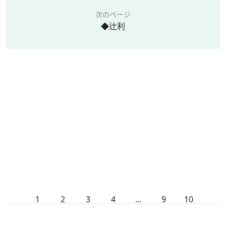
次のページ
◆辻利
1
2
3
4
...
9
10