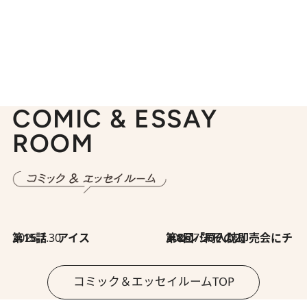
COMIC & ESSAY
ROOM
2026.7.30
第15話 アイス
2026.7.30
第8回「同人誌即売会にチャレンジ その2」
コミック＆エッセイルームTOP