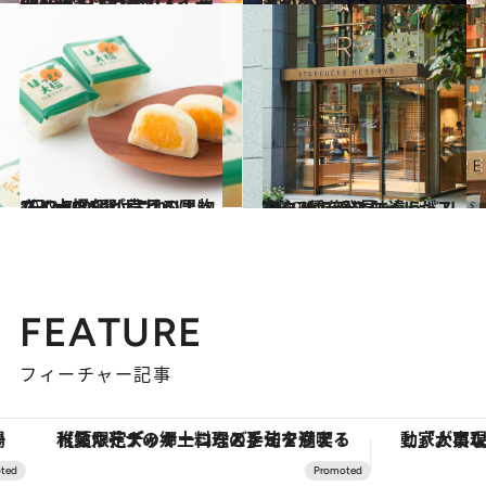
2019.9.8
GINZA SIXの最旬スイーツ 限定や注目のりんご菓子を一気に11選
グルメ
2019.6.24
あの高級魚をお得に味わう和のランチ 銀座「芝濱」の鯛尽くし
グルメ
2019.7.3
1日2,000個が売れるはっさく大福など 注目の果物スイーツ5選はこれ！
グルメ
2019.9.6
スタバで新スタイルがスタート！ ひと味違うドリンク7種を発見
グルメ
FEATURE
フィーチャー記事
【夏限定ディナーコース】旬を迎える稚鮎や花ズッキーニなどをイタリア・トスカーナの郷土料理の手法で満喫！