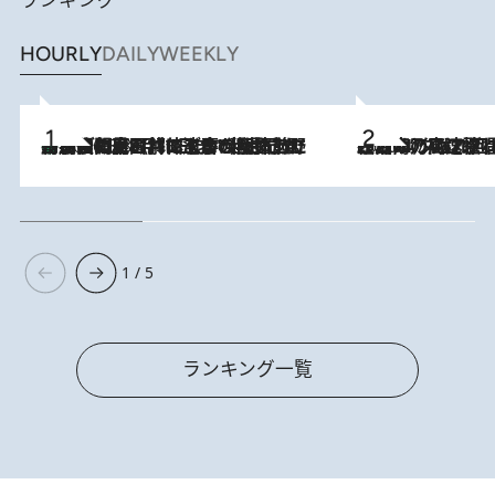
HOURLY
DAILY
WEEKLY
「最後に見られてよかった」上野動物園の東園パンダ舎が解体前に特別公開。8月16日まで延長されたパネル展と共に辿る“半世紀”のパンダ飼育《解体工事の図面あり》
2026.8.8
2026.8.7
「湘南乃風に憧れて」観客大盛上がりの“タオル回し”に、ラッパー顔負けの高速歌唱まで…さだまさし（74）のアグレッシブすぎる現在地
1 / 5
ランキング一覧