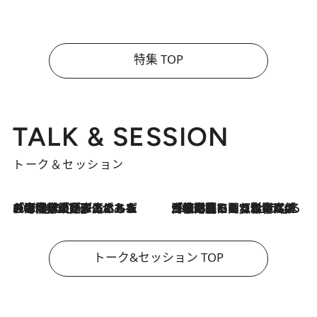
特集 TOP
TALK & SESSION
トーク＆セッション
2026.8.3
「今後値上げがあるとすれば…」「リスクがあるのは今年の冬」エネルギー専門家が語る、ホルムズ海峡封鎖が家庭にもたらす“ある心配”
2026.8.3
「住宅建てられない…」「サーチャージ料の高値が続いている」ホルムズ海峡封鎖による影響はいつまで続く？《エネルギー専門家に聞く“どうなる日本の暮らし”》
トーク&セッション TOP