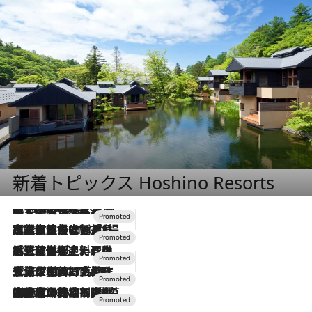
新着トピックス Hoshino Resorts
2026.8.7
【トンボの足水浴】ヒノキの香りに包まれて涼感マックス！約13℃の湧水かけ流しを避暑地「星野温泉 トンボの湯」で体験
2026.7.31
【ホテル帰省】という選択肢をOMOが提案。家族とほどよい距離を保つには「昼は実家、夜は気兼ねなくホテルで！」
2026.7.24
【夏限定ディナーコース】旬を迎える稚鮎や花ズッキーニなどをイタリア・トスカーナの郷土料理の手法で満喫！
2026.7.17
「土佐和ハーブかき氷」がOMO7高知に登場！生姜、山椒、大葉など目にも舌にも涼を呼ぶ郷土の味
2026.7.10
NEW OPEN！【界 草津】名湯の地に誕生。趣の異なる2種の温泉と上州ならではの会席・蕎麦割烹など美食を味わう究極の癒やし旅