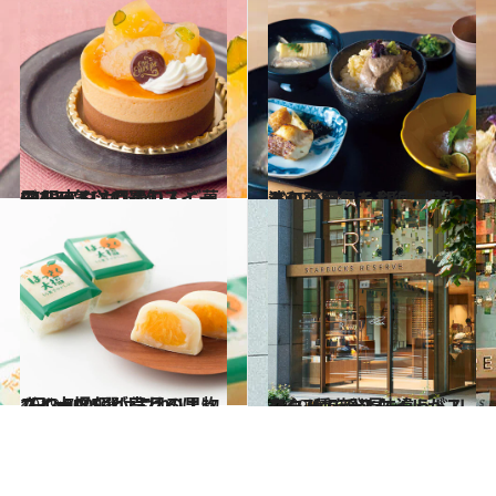
2019.9.8
GINZA SIXの最旬スイーツ 限定や注目のりんご菓子を一気に11選
グルメ
2019.6.24
あの高級魚をお得に味わう和のランチ 銀座「芝濱」の鯛尽くし
グルメ
2019.7.3
1日2,000個が売れるはっさく大福など 注目の果物スイーツ5選はこれ！
グルメ
2019.9.6
スタバで新スタイルがスタート！ ひと味違うドリンク7種を発見
グルメ