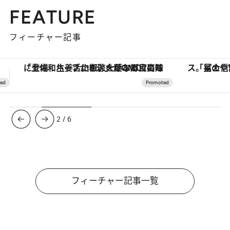
FEATURE
フィーチャー記事
「星のや富士」でデジタルデトックス。冨士信仰の歴史を辿り、心身を調える。
【銀座で出合う最旬美容】美髪ケアや上質な眠
3
/
6
フィーチャー記事一覧