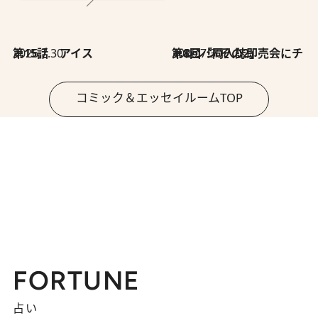
2026.7.30
第15話 アイス
2026.7.30
第8回「同人誌即売会にチャレンジ その2」
コミック＆エッセイルームTOP
FORTUNE
占い