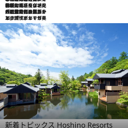
2026.7.22
伝統の味をモダンに昇華。高感度な地元客が集う、リスボンの最旬ガストロノミー
2026.7.21
大航海時代の栄華から、震災、独裁、そして革命へ。ポルトガル・首都リスボンの石畳に刻まれた「歴史の光と影」
2026.7.13
エッセイ・ヤマザキマリ「慎ましくも美しき国 ポルトガル」
新着トピックス Hoshino Resorts