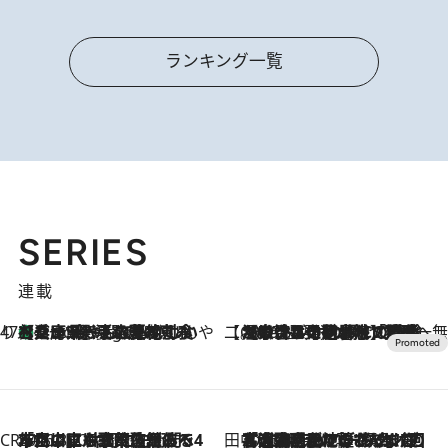
ランキング一覧
SERIES
連載
47都道府県の手みやげ ひんやりスイーツで夏を満喫
【兵庫県】この夏絶対食べたい 冷やしておいしいおやつ3選 淡路島の恵みをジェラートに集約
2 Hours Ago
【CREA×星野リゾート】唯一無二。癒しと発見が待つ場所へ
2026.8.7
【トンボの足水浴】ヒノキの香りに包まれて涼感マックス！約13℃の湧水かけ流しを避暑地「星野温泉 トンボの湯」で体験
CREA'S CHOICE
2026.8.7
「立川にも歌舞伎があるんだよ」 片岡仁左衛門・市川中車ら豪華座組みで4年目の立川立飛歌舞伎へ
田中稲の勝手に再ブーム
2026.8.7
「湘南乃風に憧れて」観客大盛上がりの“タオル回し”に、ラッパー顔負けの高速歌唱まで…さだまさし（74）のアグレッシブすぎる現在地