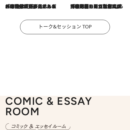
2026.8.3
「今後値上げがあるとすれば…」「リスクがあるのは今年の冬」エネルギー専門家が語る、ホルムズ海峡封鎖が家庭にもたらす“ある心配”
2026.8.3
「住宅建てられない…」「サーチャージ料の高値が続いている」ホルムズ海峡封鎖による影響はいつまで続く？《エネルギー専門家に聞く“どうなる日本の暮らし”》
トーク&セッション TOP
COMIC & ESSAY
ROOM