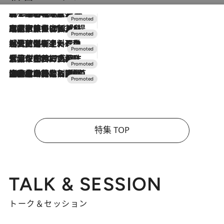
2026.8.7
【トンボの足水浴】ヒノキの香りに包まれて涼感マックス！約13℃の湧水かけ流しを避暑地「星野温泉 トンボの湯」で体験
2026.7.31
【ホテル帰省】という選択肢をOMOが提案。家族とほどよい距離を保つには「昼は実家、夜は気兼ねなくホテルで！」
2026.7.24
【夏限定ディナーコース】旬を迎える稚鮎や花ズッキーニなどをイタリア・トスカーナの郷土料理の手法で満喫！
2026.7.17
「土佐和ハーブかき氷」がOMO7高知に登場！生姜、山椒、大葉など目にも舌にも涼を呼ぶ郷土の味
2026.7.10
NEW OPEN！【界 草津】名湯の地に誕生。趣の異なる2種の温泉と上州ならではの会席・蕎麦割烹など美食を味わう究極の癒やし旅
特集 TOP
TALK & SESSION
トーク＆セッション