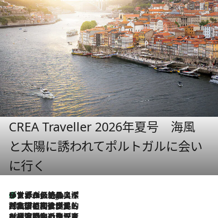
CREA Traveller 2026年夏号 海風
と太陽に誘われてポルトガルに会い
に行く
リスボンの絶品スイーツ「パステル・デ・ナタ」とは？ポルトガル伝統の奥深い世界へ
2 Hours Ago
2026.7.27
「私の祖国はポルトガル語です」国民的詩人フェルナンド・ペソアと、彼が愛した文学の街を歩く
2026.7.26
ポルトガル近海が育む極上の海の幸。キリリと冷えた白ワインと愉しむ、シーフード専門店の贅沢