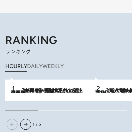
RANKING
ランキング
HOURLY
DAILY
WEEKLY
【間違いのない王道・東京土産】資生堂パーラー 銀座本店でのみ出会える銘菓5選《極上プディング・濃厚チーズケーキ・ボンボンショコラほか》
3 Hours Ago
《北欧の人々の幸福度が高いのは…》元デンマーク親善大使が出会った“心が満たされる暮らし”「いいかげんにヒュッゲしなさい！」
3 Hours Ago
1 / 5