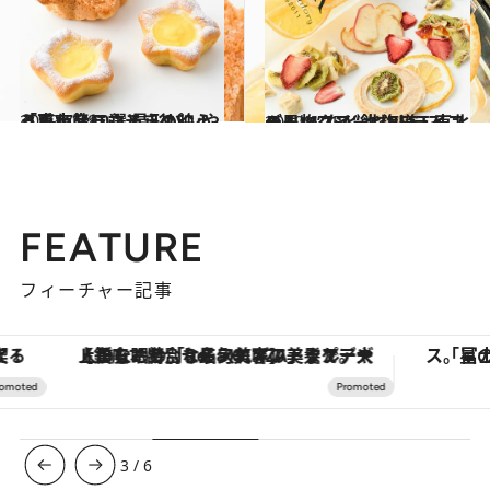
2019.7.28
「東京ソラマチ」の映える手土産10選 星形パンやうちわ飴に心ときめく！
グルメ
2019.6.15
デトックス“飲むドライフルーツ”など 北海道・東北の果物スイーツBEST7
グルメ
FEATURE
フィーチャー記事
【銀座で出合う最旬美容】美髪ケアや上質な眠り…セルフケアのアップデートから、特別な名入れギフトまで。大人のための「ReFa GINZA」クルーズ
3
/
6