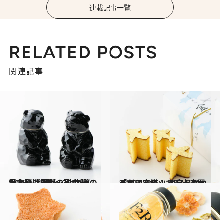
連載記事一覧
RELATED POSTS
関連記事
2018.11.17
かわいい仔熊の形の器には本醸造酒が！ 北海道の手みやげ3選 ～2018～
グルメ
2019.4.26
「羽田空港」で手土産買うならこれ！ 限定品やコラボスイーツ ベスト10
グルメ