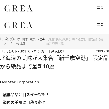
トッ
グル
「デパ地下・駅チカ・空チ
北海道の美味が大集合「新千歳空港」 限定品から絶
プ
メ
カ」土産
品まで最新10選
「デパ地下・駅チカ・空チカ」土産
vol.07
2019.7.31
北海道の美味が大集合「新千歳空港」 限定品
から絶品まで最新10選
Five Star Corporation
酪農品や注目スイーツも！
道内の美味に目移り必至