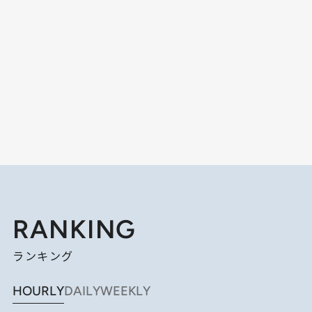
RANKING
ランキング
HOURLY
DAILY
WEEKLY