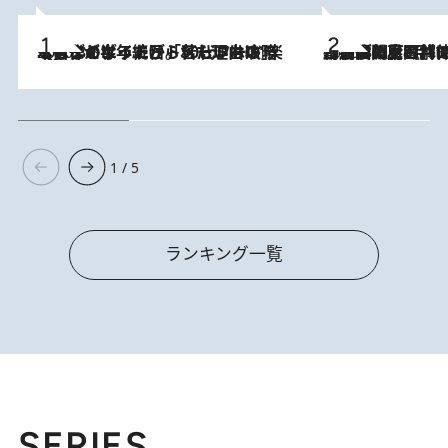
2026.8.3
【自作のダイエットノートは攻略本】ダイエットが「苦しいもの」ではなくなった日。50代フードライターが半年続けられた理由は“楽しむこと”
2026.8.8
「最後に見られてよかった」上野動物園の東園パンダ舎が解体前に特別公開。8月16日まで延長されたパネル展と共に辿る“半世紀”のパンダ飼育《解体工事の図面あり》
1 / 5
ランキング一覧
SERIES