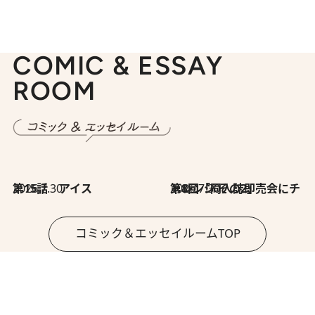
COMIC & ESSAY
ROOM
2026.7.30
第15話 アイス
2026.7.30
第8回「同人誌即売会にチャレンジ その2」
コミック＆エッセイルームTOP