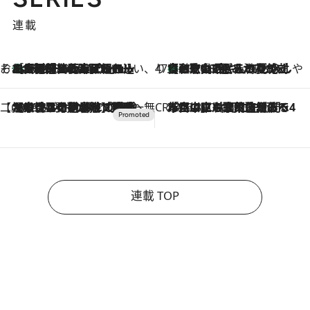
連載
そおだよおこの関西おいしい、おやつ紀行
［大阪府箕面市］一皿一皿目の前で仕上げられる、料理を巧みに組み込んだアシェットデセールコース「ミチル アシェット デセール（Michiru assiette dessert）」
2026.8.9
47都道府県の手みやげ ひんやりスイーツで夏を満喫
【和歌山県】この夏絶対食べたい 冷やしておいしいおやつ3選 みかんがごろっと丸ごと入ったジュレ
2026.8.9
【CREA×星野リゾート】唯一無二。癒しと発見が待つ場所へ
2026.8.7
【トンボの足水浴】ヒノキの香りに包まれて涼感マックス！約13℃の湧水かけ流しを避暑地「星野温泉 トンボの湯」で体験
CREA'S CHOICE
2026.8.7
「立川にも歌舞伎があるんだよ」 片岡仁左衛門・市川中車ら豪華座組みで4年目の立川立飛歌舞伎へ
連載 TOP