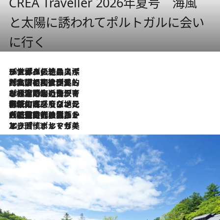
CREA Traveller 2026年夏号 海風
と太陽に誘われてポルトガルに会い
に行く
2026.8.8
リスボンの絶品スイーツ「パステル・デ・ナタ」とは？ポルトガル伝統の奥深い世界へ
2026.7.27
「私の祖国はポルトガル語です」国民的詩人フェルナンド・ペソアと、彼が愛した文学の街を歩く
2026.7.26
ポルトガル近海が育む極上の海の幸。キリリと冷えた白ワインと愉しむ、シーフード専門店の贅沢
2026.7.22
伝統の味をモダンに昇華。高感度な地元客が集う、リスボンの最旬ガストロノミー
2026.7.21
大航海時代の栄華から、震災、独裁、そして革命へ。ポルトガル・首都リスボンの石畳に刻まれた「歴史の光と影」
2026.7.13
エッセイ・ヤマザキマリ「慎ましくも美しき国 ポルトガル」