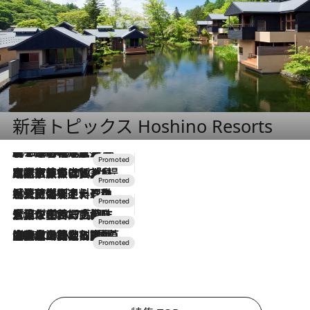
新着トピックス Hoshino Resorts
2026.8.7
【トンボの足水浴】ヒノキの香りに包まれて涼感マックス！約13℃の湧水かけ流しを避暑地「星野温泉 トンボの湯」で体験
2026.7.31
【ホテル帰省】という選択肢をOMOが提案。家族とほどよい距離を保つには「昼は実家、夜は気兼ねなくホテルで！」
2026.7.24
【夏限定ディナーコース】旬を迎える稚鮎や花ズッキーニなどをイタリア・トスカーナの郷土料理の手法で満喫！
2026.7.17
「土佐和ハーブかき氷」がOMO7高知に登場！生姜、山椒、大葉など目にも舌にも涼を呼ぶ郷土の味
2026.7.10
NEW OPEN！【界 草津】名湯の地に誕生。趣の異なる2種の温泉と上州ならではの会席・蕎麦割烹など美食を味わう究極の癒やし旅