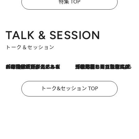
特集 TOP
TALK & SESSION
トーク＆セッション
2026.8.3
「今後値上げがあるとすれば…」「リスクがあるのは今年の冬」エネルギー専門家が語る、ホルムズ海峡封鎖が家庭にもたらす“ある心配”
2026.8.3
「住宅建てられない…」「サーチャージ料の高値が続いている」ホルムズ海峡封鎖による影響はいつまで続く？《エネルギー専門家に聞く“どうなる日本の暮らし”》
トーク&セッション TOP