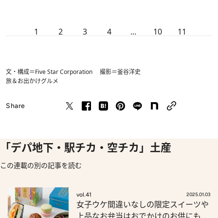
1
2
3
4
...
10
11
文・構成＝Five Star Corporation 撮影＝釜谷洋史
旅＆お出かけ
グルメ
Share
「デパ地下・駅チカ・空チカ」土産
この連載の別の記事を読む
vol.41
2025.01.03
女子ウケ間違いなしの限定スイーツや
上品なお弁当はおでかけのお供にも