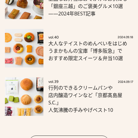
「銀座三越」のご褒美グルメ10選
――2024年BEST記事
vol.40
2024.09.18
大人なテイストのめんべいをはじめ
うまかもんの宝庫「博多阪急」で
おすすめ限定スイーツ＆弁当10選
vol.39
2024.09.17
行列のできるクリームパンや
店内醸造ワインなど「京都髙島屋
S.C.」
人気沸騰の手みやげベスト10