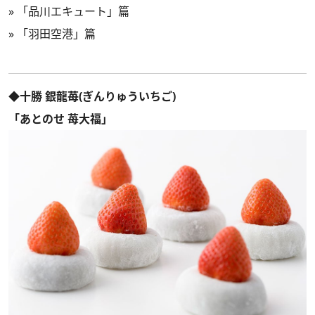
»
「品川エキュート」篇
»
「羽田空港」篇
◆十勝 銀龍苺(ぎんりゅういちご)
「あとのせ 苺大福」