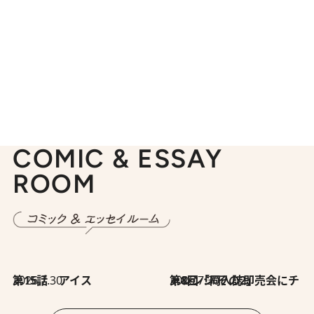
COMIC & ESSAY
ROOM
2026.7.30
第15話 アイス
2026.7.30
第8回「同人誌即売会にチャレンジ その2」