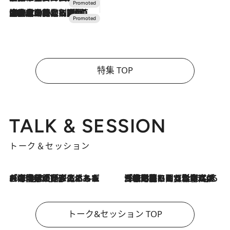
2026.7.10
NEW OPEN！【界 草津】名湯の地に誕生。趣の異なる2種の温泉と上州ならではの会席・蕎麦割烹など美食を味わう究極の癒やし旅
特集 TOP
TALK & SESSION
トーク＆セッション
2026.8.3
「今後値上げがあるとすれば…」「リスクがあるのは今年の冬」エネルギー専門家が語る、ホルムズ海峡封鎖が家庭にもたらす“ある心配”
2026.8.3
「住宅建てられない…」「サーチャージ料の高値が続いている」ホルムズ海峡封鎖による影響はいつまで続く？《エネルギー専門家に聞く“どうなる日本の暮らし”》
トーク&セッション TOP