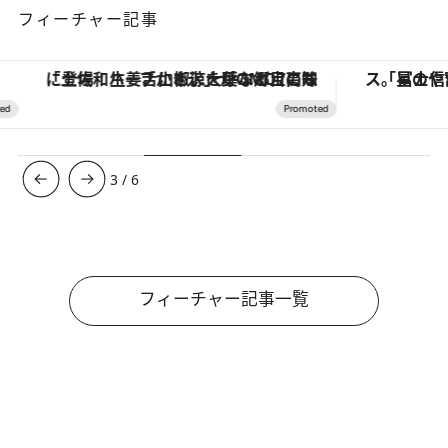
フィーチャー記事
「土佐和ハーブかき氷」がOMO7高知に登場！生姜、山椒、大葉など目にも舌にも涼を呼ぶ郷土の味
3
/
6
フィーチャー記事一覧