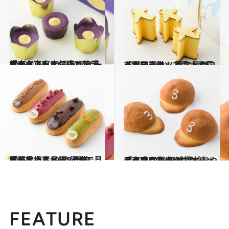
2019.4.14
「大丸東京店」売れ筋手土産ベスト10 最旬スイーツから下町人気店まで満載
グルメ
2019.4.26
「羽田空港」で手土産買うならこれ！ 限定品やコラボスイーツ ベスト10
グルメ
2019.4.17
「日本橋髙島屋S.C.本館」手土産10選 優雅で見目麗しいスイーツが充実！
グルメ
2019.4.20
「東武百貨店 池袋本店」手土産10選 野球帽パンやフクロウおやつにキュン
グルメ
FEATURE