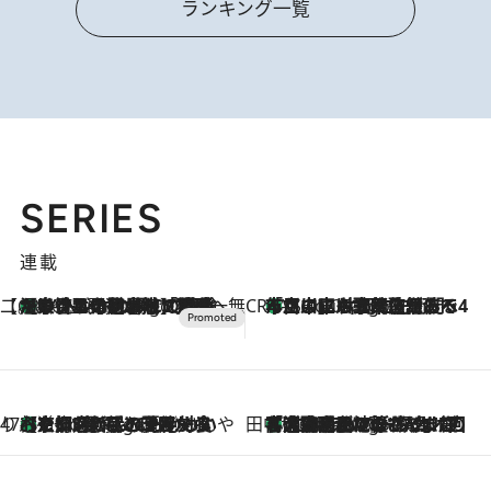
ランキング一覧
SERIES
連載
【CREA×星野リゾート】唯一無二。癒しと発見が待つ場所へ
【トンボの足水浴】ヒノキの香りに包まれて涼感マックス！約13℃の湧水かけ流しを避暑地「星野温泉 トンボの湯」で体験
16 Minutes Ago
CREA'S CHOICE
「立川にも歌舞伎があるんだよ」 片岡仁左衛門・市川中車ら豪華座組みで4年目の立川立飛歌舞伎へ
2 Hours Ago
47都道府県の手みやげ ひんやりスイーツで夏を満喫
【京都府】この夏絶対食べたい 冷やしておいしいおやつ3選 ひと口目から心を掴む新緑のテリーヌ
2 Hours Ago
田中稲の勝手に再ブーム
「湘南乃風に憧れて」観客大盛上がりの“タオル回し”に、ラッパー顔負けの高速歌唱まで…さだまさし（74）のアグレッシブすぎる現在地
7 Hours Ago