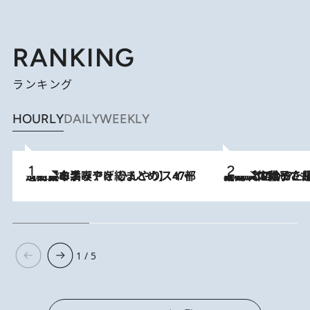
RANKING
ランキング
HOURLY
DAILY
WEEKLY
2026.8.5
【西日本エリアを総まとめ】 47都道府県の手みやげ ひんやりスイーツで夏を満喫
2026.8.5
【阿川佐和子さんの年とる力】なぜ70代で始めた趣味は“こんなに楽しい”のか？ ピアノ、俳句…スランプに陥っても続けられる“ある秘訣”とは
1 / 5