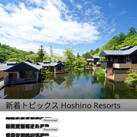
新着トピックス Hoshino Resorts
2026.7.31
【ホテル帰省】という選択肢をOMOが提案。家族とほどよい距離を保つには「昼は実家、夜は気兼ねなくホテルで！」
2026.7.24
【夏限定ディナーコース】旬を迎える稚鮎や花ズッキーニなどをイタリア・トスカーナの郷土料理の手法で満喫！
2026.7.17
「土佐和ハーブかき氷」がOMO7高知に登場！生姜、山椒、大葉など目にも舌にも涼を呼ぶ郷土の味