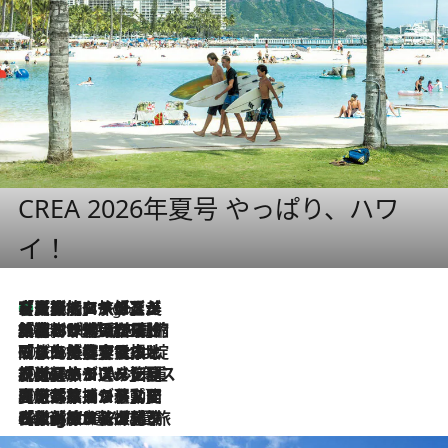
CREA 2026年夏号 やっぱり、ハワ
イ！
【厳選旅コスメ】「多機能アイテムがメイン！」旅好き美容エディターが選んだ夏旅ベストコスメを発表【Mサイズジップ】
2 Hours Ago
2026.8.6
「荷物が増えるほど旅ストレスは増す」美容ジャーナリストがたどり着いた最終結論。“化粧品を劇的に減らす”感動の凝縮美容とは
2026.8.6
「旅先には金髪ウィッグを持参」日本と同じメイクでは損してる!? 美容ジャーナリストが提案する“掟破りの旅美容”とは
2026.8.6
【厳選旅コスメ】「身軽さ＆UV対策重視！」ヘアアーティストshucoが選んだ夏旅ベストコスメを発表【Mサイズジップ】
2026.8.5
【厳選旅コスメ】国内をあちこち移動する河井菜摘が選んだ夏旅ベストコスメ発表！「リラックスアイテムはマスト」【Mサイズジップ】
2026.8.4
【厳選旅コスメ】「紫外線＆乾燥対策しながらメイク感も！」ヘア＆メイクGeorgeが選んだ夏旅ベストコスメを発表！【Mサイズジップ】