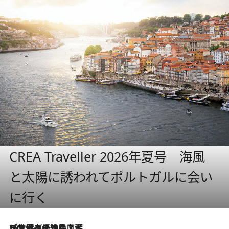
CREA Traveller 2026年夏号 海風
と太陽に誘われてポルトガルに会い
に行く
2026.8.8
リスボンの絶品スイーツ「パステル・デ・ナタ」とは？ポルトガル伝統の奥深い世界へ