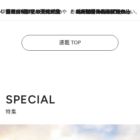
47都道府県の手みやげ ひんやりスイーツで夏を満喫
【岡山県】この夏絶対食べたい 冷やしておいしいおやつ3選 フルーツが主役のプリンやアイスが勢揃い
2026.8.10
そおだよおこの関西おいしい、おやつ紀行
2026.8.9
［大阪府箕面市］一皿一皿目の前で仕上げられる、料理を巧みに組み込んだアシェットデセールコース「ミチル アシェット デセール（Michiru assiette dessert）」
連載 TOP
SPECIAL
特集