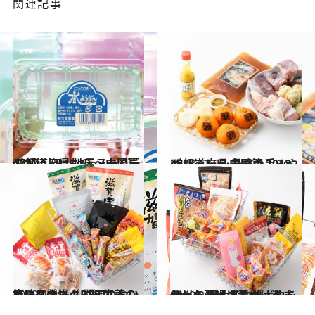
関連記事
2017.1.29
47都道府県 地元スーパーのおいしいもの ～中国篇～
グルメ
2018.12.22
47都道府県 最強の手みやげリスト ～中国篇 2018～
グルメ
2019.2.24
梅にタマネギに紅生姜の風味も登場！ 関西のおいしいスナックBEST7
グルメ
2019.2.28
九州＆沖縄の素材はうまかっ！ 明太子やゴボウを使ったご当地スナック
グルメ