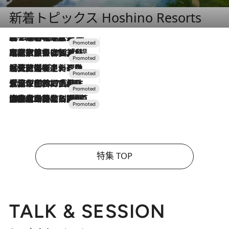
新着トピックス Hoshino Resorts
2026.8.7
【トンボの足水浴】ヒノキの香りに包まれて涼感マックス！約13℃の湧水かけ流しを避暑地「星野温泉 トンボの湯」で体験
2026.7.31
【ホテル帰省】という選択肢をOMOが提案。家族とほどよい距離を保つには「昼は実家、夜は気兼ねなくホテルで！」
2026.7.24
【夏限定ディナーコース】旬を迎える稚鮎や花ズッキーニなどをイタリア・トスカーナの郷土料理の手法で満喫！
2026.7.17
「土佐和ハーブかき氷」がOMO7高知に登場！生姜、山椒、大葉など目にも舌にも涼を呼ぶ郷土の味
2026.7.10
NEW OPEN！【界 草津】名湯の地に誕生。趣の異なる2種の温泉と上州ならではの会席・蕎麦割烹など美食を味わう究極の癒やし旅
特集 TOP
TALK & SESSION