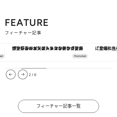
FEATURE
フィーチャー記事
「土佐和ハーブかき氷」がOMO7高知に登場！生姜、山椒、大葉など目にも舌にも涼を呼ぶ郷土の味
【夏限定ディナーコース】旬を迎
3
/
6
フィーチャー記事一覧