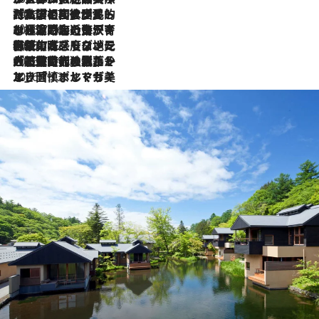
2026.7.27
「私の祖国はポルトガル語です」国民的詩人フェルナンド・ペソアと、彼が愛した文学の街を歩く
2026.7.26
ポルトガル近海が育む極上の海の幸。キリリと冷えた白ワインと愉しむ、シーフード専門店の贅沢
2026.7.22
伝統の味をモダンに昇華。高感度な地元客が集う、リスボンの最旬ガストロノミー
2026.7.21
大航海時代の栄華から、震災、独裁、そして革命へ。ポルトガル・首都リスボンの石畳に刻まれた「歴史の光と影」
2026.7.13
エッセイ・ヤマザキマリ「慎ましくも美しき国 ポルトガル」