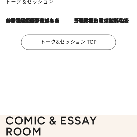
トーク＆セッション
2026.8.3
「今後値上げがあるとすれば…」「リスクがあるのは今年の冬」エネルギー専門家が語る、ホルムズ海峡封鎖が家庭にもたらす“ある心配”
2026.8.3
「住宅建てられない…」「サーチャージ料の高値が続いている」ホルムズ海峡封鎖による影響はいつまで続く？《エネルギー専門家に聞く“どうなる日本の暮らし”》
トーク&セッション TOP
COMIC & ESSAY
ROOM