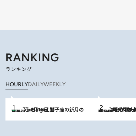
RANKING
ランキング
HOURLY
DAILY
WEEKLY
【新月】8月13日 獅子座の新月の日に行うといいこと
5 Hours Ago
2026.8.8
《北欧の人々の幸福度が高いのは…》元デンマーク親善大使が出会った“心が満たされる暮らし”「いいかげんにヒュッゲしなさい！」