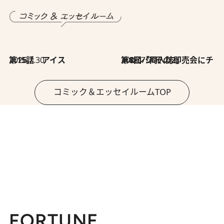
2026.7.30
第15話 アイス
2026.7.30
第8回「同人誌即売会にチャレンジ その2」
コミック＆エッセイルームTOP
FORTUNE