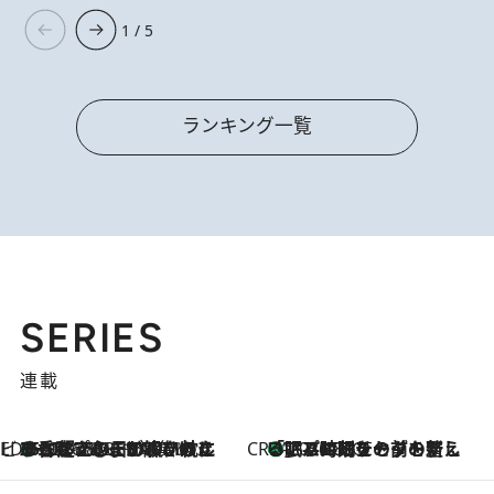
1 / 5
ランキング一覧
SERIES
連載
ビューティいいもの集め EDITORS' BEST
35℃超えの日の夜、枕にひと吹き！ BAUMのルームスプレーが、ひのきの香りで心まで解きほぐす
2026.8.10
CREA'S CHOICE
「眠る時刻をセットする」——眠りの前を整える、バルミューダの新しいアプローチ
2026.8.10