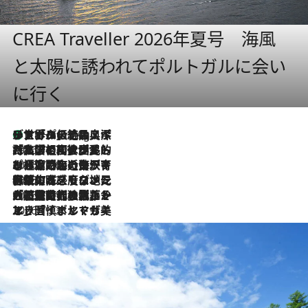
CREA Traveller 2026年夏号 海風
と太陽に誘われてポルトガルに会い
に行く
リスボンの絶品スイーツ「パステル・デ・ナタ」とは？ポルトガル伝統の奥深い世界へ
11 Hours Ago
2026.7.27
「私の祖国はポルトガル語です」国民的詩人フェルナンド・ペソアと、彼が愛した文学の街を歩く
2026.7.26
ポルトガル近海が育む極上の海の幸。キリリと冷えた白ワインと愉しむ、シーフード専門店の贅沢
2026.7.22
伝統の味をモダンに昇華。高感度な地元客が集う、リスボンの最旬ガストロノミー
2026.7.21
大航海時代の栄華から、震災、独裁、そして革命へ。ポルトガル・首都リスボンの石畳に刻まれた「歴史の光と影」
2026.7.13
エッセイ・ヤマザキマリ「慎ましくも美しき国 ポルトガル」