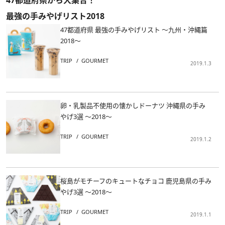
47都道府県から大集合！
最強の手みやげリスト2018
47都道府県 最強の手みやげリスト ～九州・沖縄篇
2018～
TRIP
GOURMET
2019.1.3
卵・乳製品不使用の懐かしドーナツ 沖縄県の手み
やげ3選 ～2018～
TRIP
GOURMET
2019.1.2
桜島がモチーフのキュートなチョコ 鹿児島県の手み
やげ3選 ～2018～
TRIP
GOURMET
2019.1.1