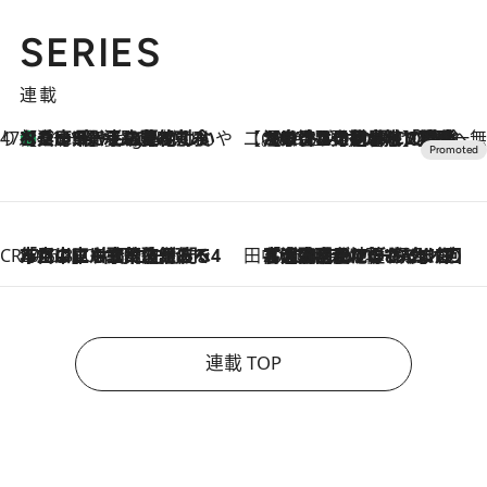
SERIES
連載
47都道府県の手みやげ ひんやりスイーツで夏を満喫
【兵庫県】この夏絶対食べたい 冷やしておいしいおやつ3選 淡路島の恵みをジェラートに集約
11 Hours Ago
【CREA×星野リゾート】唯一無二。癒しと発見が待つ場所へ
2026.8.7
【トンボの足水浴】ヒノキの香りに包まれて涼感マックス！約13℃の湧水かけ流しを避暑地「星野温泉 トンボの湯」で体験
CREA'S CHOICE
2026.8.7
「立川にも歌舞伎があるんだよ」 片岡仁左衛門・市川中車ら豪華座組みで4年目の立川立飛歌舞伎へ
田中稲の勝手に再ブーム
2026.8.7
「湘南乃風に憧れて」観客大盛上がりの“タオル回し”に、ラッパー顔負けの高速歌唱まで…さだまさし（74）のアグレッシブすぎる現在地
連載 TOP