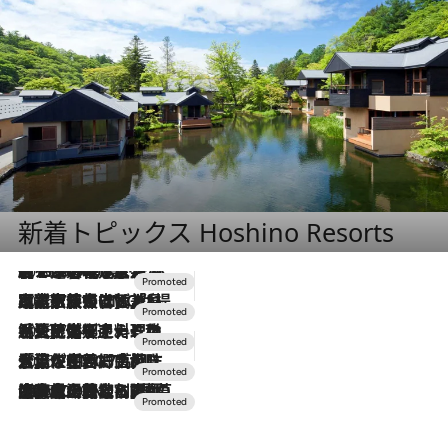
新着トピックス Hoshino Resorts
2026.8.7
【トンボの足水浴】ヒノキの香りに包まれて涼感マックス！約13℃の湧水かけ流しを避暑地「星野温泉 トンボの湯」で体験
2026.7.31
【ホテル帰省】という選択肢をOMOが提案。家族とほどよい距離を保つには「昼は実家、夜は気兼ねなくホテルで！」
2026.7.24
【夏限定ディナーコース】旬を迎える稚鮎や花ズッキーニなどをイタリア・トスカーナの郷土料理の手法で満喫！
2026.7.17
「土佐和ハーブかき氷」がOMO7高知に登場！生姜、山椒、大葉など目にも舌にも涼を呼ぶ郷土の味
2026.7.10
NEW OPEN！【界 草津】名湯の地に誕生。趣の異なる2種の温泉と上州ならではの会席・蕎麦割烹など美食を味わう究極の癒やし旅