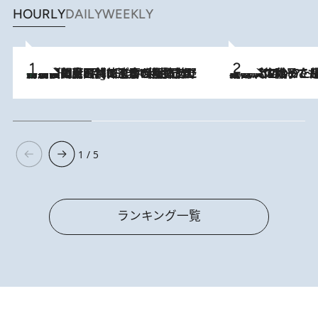
HOURLY
DAILY
WEEKLY
「最後に見られてよかった」上野動物園の東園パンダ舎が解体前に特別公開。8月16日まで延長されたパネル展と共に辿る“半世紀”のパンダ飼育《解体工事の図面あり》
11 Hours Ago
2026.8.5
【阿川佐和子さんの年とる力】なぜ70代で始めた趣味は“こんなに楽しい”のか？ ピアノ、俳句…スランプに陥っても続けられる“ある秘訣”とは
1 / 5
ランキング一覧