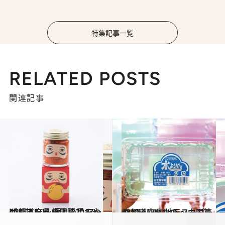
特集記事一覧
RELATED POSTS
関連記事
2017.11.26
47都道府県 極上の手みやげリスト ～中国篇2017～
グルメ
2017.1.29
47都道府県 地元スーパーのおいしいもの ～中国篇～
グルメ