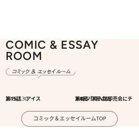
COMIC & ESSAY
ROOM
2026.7.30
第15話 アイス
2026.7.30
第8回「同人誌即売会にチャレンジ その2」
コミック＆エッセイルームTOP