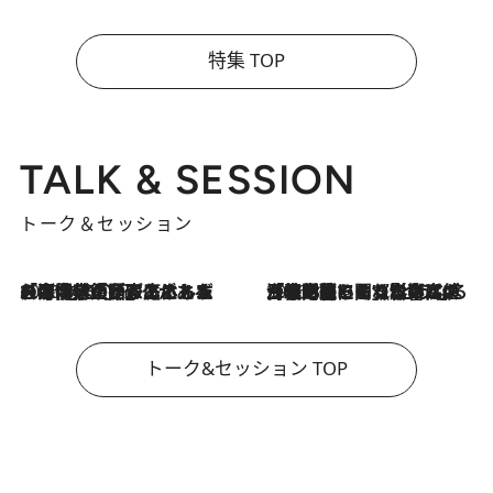
特集 TOP
TALK & SESSION
トーク＆セッション
2026.8.3
「今後値上げがあるとすれば…」「リスクがあるのは今年の冬」エネルギー専門家が語る、ホルムズ海峡封鎖が家庭にもたらす“ある心配”
2026.8.3
「住宅建てられない…」「サーチャージ料の高値が続いている」ホルムズ海峡封鎖による影響はいつまで続く？《エネルギー専門家に聞く“どうなる日本の暮らし”》
トーク&セッション TOP