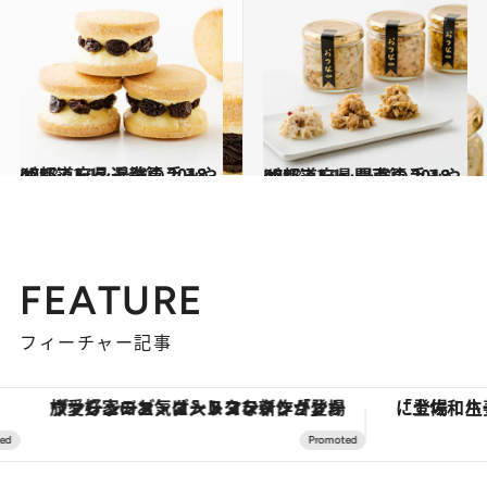
2018.12.17
47都道府県 最強の手みやげリスト ～近畿篇 2018～
グルメ
2018.12.1
47都道府県 最強の手みやげリスト ～関東篇 2018～
グルメ
FEATURE
フィーチャー記事
ヴァシュロン・コンスタンタン「オーヴァーシーズ・オートマティック」。旅愛好家のお気に入りコレクションから、ジェンダーレスな新作が登場