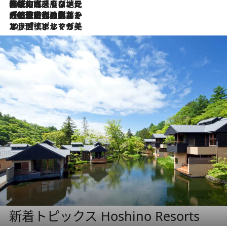
2026.7.22
伝統の味をモダンに昇華。高感度な地元客が集う、リスボンの最旬ガストロノミー
2026.7.21
大航海時代の栄華から、震災、独裁、そして革命へ。ポルトガル・首都リスボンの石畳に刻まれた「歴史の光と影」
2026.7.13
エッセイ・ヤマザキマリ「慎ましくも美しき国 ポルトガル」
新着トピックス Hoshino Resorts