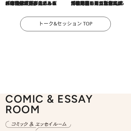
2026.8.3
「今後値上げがあるとすれば…」「リスクがあるのは今年の冬」エネルギー専門家が語る、ホルムズ海峡封鎖が家庭にもたらす“ある心配”
2026.8.3
「住宅建てられない…」「サーチャージ料の高値が続いている」ホルムズ海峡封鎖による影響はいつまで続く？《エネルギー専門家に聞く“どうなる日本の暮らし”》
トーク&セッション TOP
COMIC & ESSAY
ROOM