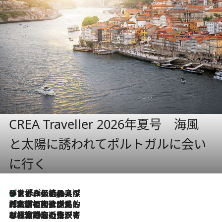
CREA Traveller 2026年夏号 海風
と太陽に誘われてポルトガルに会い
に行く
リスボンの絶品スイーツ「パステル・デ・ナタ」とは？ポルトガル伝統の奥深い世界へ
2 Hours Ago
2026.7.27
「私の祖国はポルトガル語です」国民的詩人フェルナンド・ペソアと、彼が愛した文学の街を歩く
2026.7.26
ポルトガル近海が育む極上の海の幸。キリリと冷えた白ワインと愉しむ、シーフード専門店の贅沢