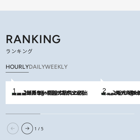
RANKING
ランキング
HOURLY
DAILY
WEEKLY
【間違いのない王道・東京土産】資生堂パーラー 銀座本店でのみ出会える銘菓5選《極上プディング・濃厚チーズケーキ・ボンボンショコラほか》
2 Hours Ago
《北欧の人々の幸福度が高いのは…》元デンマーク親善大使が出会った“心が満たされる暮らし”「いいかげんにヒュッゲしなさい！」
2 Hours Ago
1 / 5