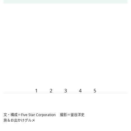
1
2
3
4
5
文・構成＝Five Star Corporation 撮影＝釜谷洋史
旅＆お出かけ
グルメ