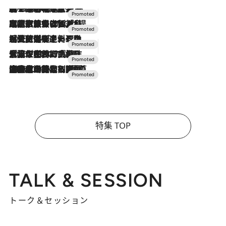
2026.8.7
【トンボの足水浴】ヒノキの香りに包まれて涼感マックス！約13℃の湧水かけ流しを避暑地「星野温泉 トンボの湯」で体験
2026.7.31
【ホテル帰省】という選択肢をOMOが提案。家族とほどよい距離を保つには「昼は実家、夜は気兼ねなくホテルで！」
2026.7.24
【夏限定ディナーコース】旬を迎える稚鮎や花ズッキーニなどをイタリア・トスカーナの郷土料理の手法で満喫！
2026.7.17
「土佐和ハーブかき氷」がOMO7高知に登場！生姜、山椒、大葉など目にも舌にも涼を呼ぶ郷土の味
2026.7.10
NEW OPEN！【界 草津】名湯の地に誕生。趣の異なる2種の温泉と上州ならではの会席・蕎麦割烹など美食を味わう究極の癒やし旅
特集 TOP
TALK & SESSION
トーク＆セッション