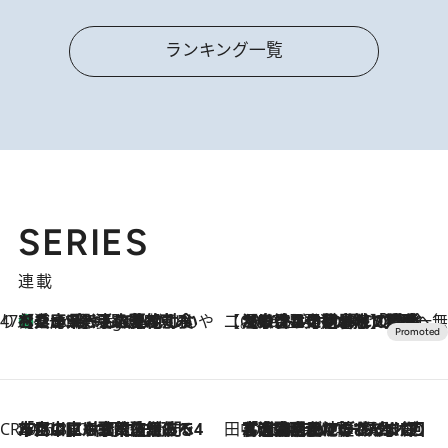
ランキング一覧
SERIES
連載
47都道府県の手みやげ ひんやりスイーツで夏を満喫
【兵庫県】この夏絶対食べたい 冷やしておいしいおやつ3選 淡路島の恵みをジェラートに集約
2 Hours Ago
【CREA×星野リゾート】唯一無二。癒しと発見が待つ場所へ
2026.8.7
【トンボの足水浴】ヒノキの香りに包まれて涼感マックス！約13℃の湧水かけ流しを避暑地「星野温泉 トンボの湯」で体験
CREA'S CHOICE
2026.8.7
「立川にも歌舞伎があるんだよ」 片岡仁左衛門・市川中車ら豪華座組みで4年目の立川立飛歌舞伎へ
田中稲の勝手に再ブーム
2026.8.7
「湘南乃風に憧れて」観客大盛上がりの“タオル回し”に、ラッパー顔負けの高速歌唱まで…さだまさし（74）のアグレッシブすぎる現在地