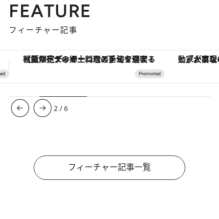
FEATURE
フィーチャー記事
「大事なのは地域の意識を変えること」。ロレックス賞受賞の自然保護活動家が実現させたナイジェリアの自然環境の復活
【銀座で出合う最旬美容】美髪ケアや上質な眠
3
/
6
フィーチャー記事一覧