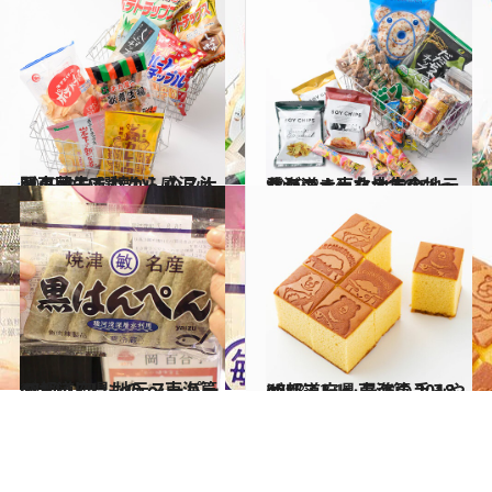
2019.2.10
関東圏生まれなら感涙必至！ おいし懐かしのスナック菓子7選
グルメ
2019.2.14
北海道・東北地方の地元愛がつまった 7つのびっくりスナック大集合
グルメ
2017.1.25
47都道府県 地元スーパーのおいしいもの ～東海篇～
グルメ
2018.12.11
47都道府県 最強の手みやげリスト ～東海篇 2018～
グルメ