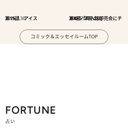
2026.7.30
第15話 アイス
2026.7.30
第8回「同人誌即売会にチャレンジ その2」
コミック＆エッセイルームTOP
FORTUNE
占い