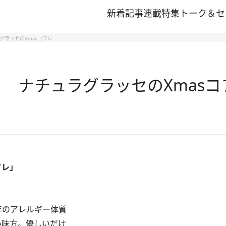
新着記事
連載
特集
トーク＆セ
ラッセのXmasコフレ
 ナチュラグラッセのXmasコ
フレ」
年のアレルギー体質
い味方。優しいだけ