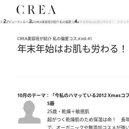
トップ
ビューティ＆ヘルス
CREA美容班が紹介 私の偏愛コスメ
年末年始はお肌も労わる！ ナチュラグ
CREA美容班が紹介 私の偏愛コスメ
vol.41
年末年始はお肌も労わる！
10月のテーマ：「今私のハマッている2012 Xmasコ
S藤
25歳・乾燥＋敏感肌
超がつく乾燥肌のため保湿は命！ 長
で、オーガニックや無添加コスメが強