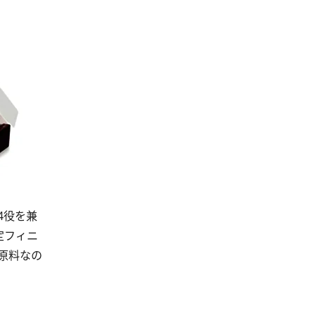
4役を兼
定フィニ
原料なの