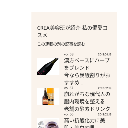
CREA美容班が紹介 私の偏愛コ
スメ
この連載の別の記事を読む
vol.58
2013.04.15
漢方ベースにハーブ
をブレンド
今なら炭酸割りがお
すすめ！
vol.57
2013.02.19
崩れがちな現代人の
腸内環境を整える
老舗の酵素ドリンク
vol.56
2013.02.16
高い抗酸化力に美
肌・美白効果、