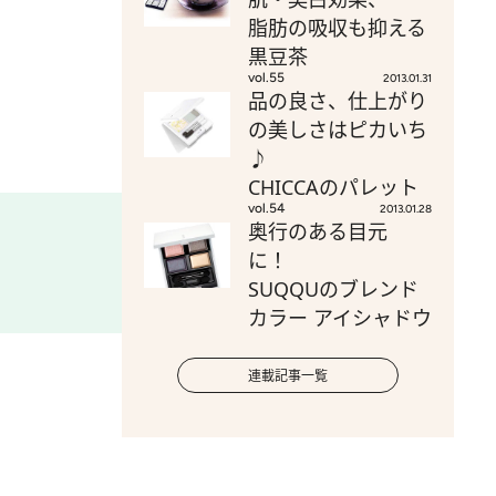
脂肪の吸収も抑える
黒豆茶
vol.55
2013.01.31
品の良さ、仕上がり
の美しさはピカいち
♪
CHICCAのパレット
vol.54
2013.01.28
奥行のある目元
に！
SUQQUのブレンド
カラー アイシャドウ
連載記事一覧