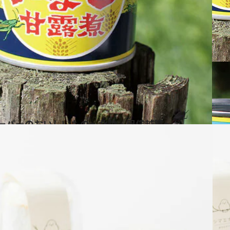
スーパーのおいしいもの～北陸・甲信越篇～