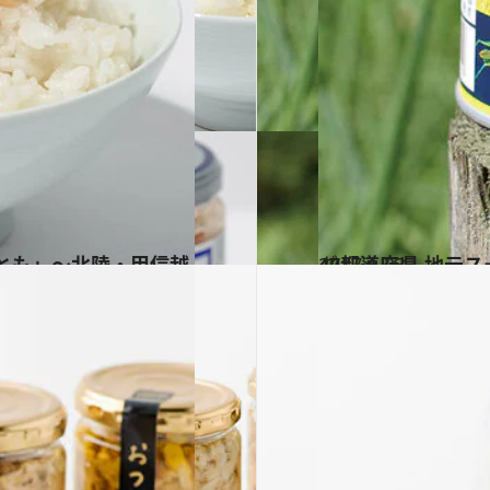
2017.1.23
47都道府県 地元
グルメ