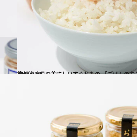
2017.8.17
47都道府県の美味しいすぐれもの 「ごはんのおとも」～北陸・甲信越篇～
グルメ