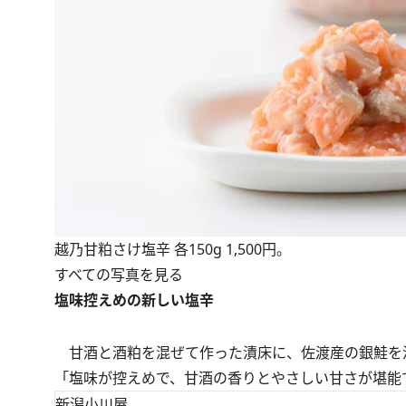
越乃甘粕さけ塩辛 各150g 1,500円。
すべての写真を見る
塩味控えめの新しい塩辛
甘酒と酒粕を混ぜて作った漬床に、佐渡産の銀鮭を
「塩味が控えめで、甘酒の香りとやさしい甘さが堪能で
新潟小川屋