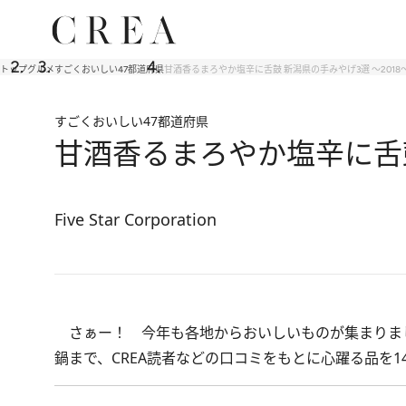
トップ
グルメ
すごくおいしい47都道府県
甘酒香るまろやか塩辛に舌鼓 新潟県の手みやげ3選 ～2018
すごくおいしい47都道府県
甘酒香るまろやか塩辛に舌鼓
Five Star Corporation
さぁー！ 今年も各地からおいしいものが集まりま
鍋まで、CREA読者などの口コミをもとに心躍る品を