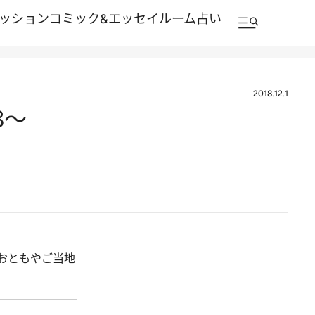
ッション
コミック&エッセイルーム
占い
2018.12.1
8～
おともやご当地