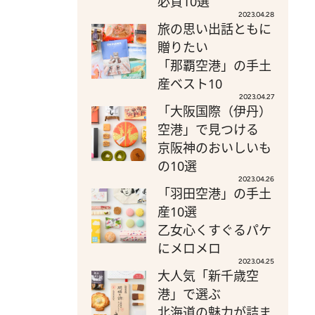
必買10選
2023.04.28
旅の思い出話ともに
贈りたい
「那覇空港」の手土
産ベスト10
2023.04.27
「大阪国際（伊丹）
空港」で見つける
京阪神のおいしいも
の10選
2023.04.26
「羽田空港」の手土
産10選
乙女心くすぐるパケ
にメロメロ
2023.04.25
大人気「新千歳空
港」で選ぶ
北海道の魅力が詰ま