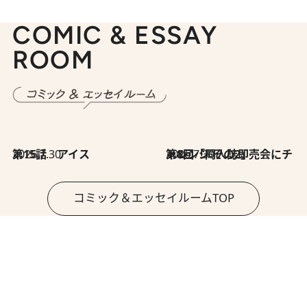
COMIC & ESSAY
ROOM
2026.7.30
第15話 アイス
2026.7.30
第8回「同人誌即売会にチャレンジ その2」
コミック＆エッセイルームTOP