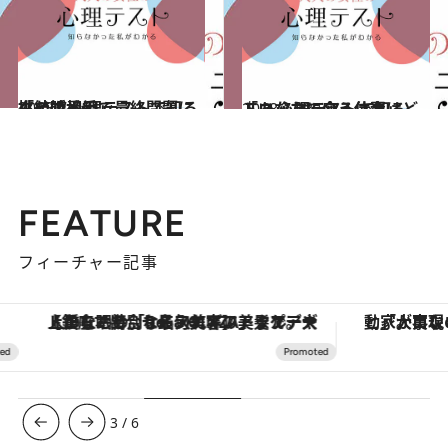
2018.7.14
クイズ番組で最終問題に挑む時 心理テストで知る「結婚相手」
占い
2018.7.13
トロッコで座る位置はどこ？ 心理テストで知る「あなたに合う仕事」
占い
FEATURE
フィーチャー記事
【銀座で出合う最旬美容】美髪ケアや上質な眠り…セルフケアのアップデートから、特別な名入れギフトまで。大人のための「ReFa GINZA」クルーズ
3
/
6