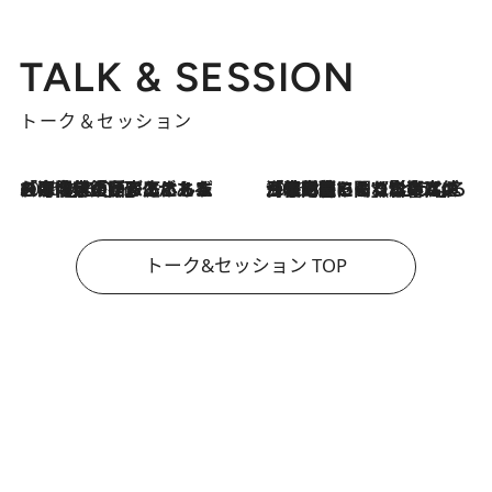
TALK & SESSION
トーク＆セッション
2026.8.3
「今後値上げがあるとすれば…」「リスクがあるのは今年の冬」エネルギー専門家が語る、ホルムズ海峡封鎖が家庭にもたらす“ある心配”
2026.8.3
「住宅建てられない…」「サーチャージ料の高値が続いている」ホルムズ海峡封鎖による影響はいつまで続く？《エネルギー専門家に聞く“どうなる日本の暮らし”》
トーク&セッション TOP