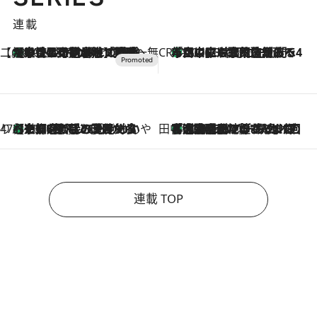
連載
【CREA×星野リゾート】唯一無二。癒しと発見が待つ場所へ
【トンボの足水浴】ヒノキの香りに包まれて涼感マックス！約13℃の湧水かけ流しを避暑地「星野温泉 トンボの湯」で体験
2026.8.7
CREA'S CHOICE
「立川にも歌舞伎があるんだよ」 片岡仁左衛門・市川中車ら豪華座組みで4年目の立川立飛歌舞伎へ
2026.8.7
47都道府県の手みやげ ひんやりスイーツで夏を満喫
【京都府】この夏絶対食べたい 冷やしておいしいおやつ3選 ひと口目から心を掴む新緑のテリーヌ
2026.8.7
田中稲の勝手に再ブーム
「湘南乃風に憧れて」観客大盛上がりの“タオル回し”に、ラッパー顔負けの高速歌唱まで…さだまさし（74）のアグレッシブすぎる現在地
2026.8.7
連載 TOP