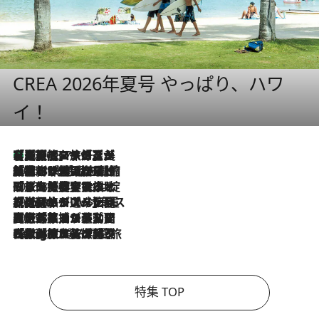
CREA 2026年夏号 やっぱり、ハワ
イ！
【厳選旅コスメ】「多機能アイテムがメイン！」旅好き美容エディターが選んだ夏旅ベストコスメを発表【Mサイズジップ】
2026.8.7
2026.8.6
「荷物が増えるほど旅ストレスは増す」美容ジャーナリストがたどり着いた最終結論。“化粧品を劇的に減らす”感動の凝縮美容とは
2026.8.6
「旅先には金髪ウィッグを持参」日本と同じメイクでは損してる!? 美容ジャーナリストが提案する“掟破りの旅美容”とは
2026.8.6
【厳選旅コスメ】「身軽さ＆UV対策重視！」ヘアアーティストshucoが選んだ夏旅ベストコスメを発表【Mサイズジップ】
2026.8.5
【厳選旅コスメ】国内をあちこち移動する河井菜摘が選んだ夏旅ベストコスメ発表！「リラックスアイテムはマスト」【Mサイズジップ】
2026.8.4
【厳選旅コスメ】「紫外線＆乾燥対策しながらメイク感も！」ヘア＆メイクGeorgeが選んだ夏旅ベストコスメを発表！【Mサイズジップ】
特集 TOP