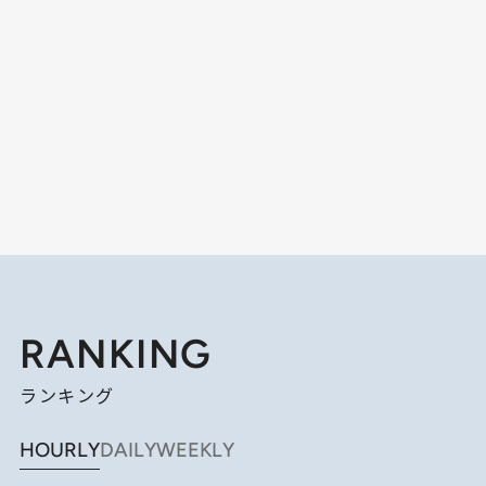
RANKING
ランキング
HOURLY
DAILY
WEEKLY