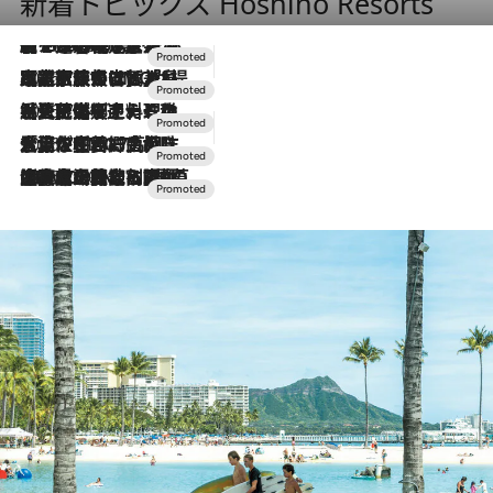
新着トピックス Hoshino Resorts
【トンボの足水浴】ヒノキの香りに包まれて涼感マックス！約13℃の湧水かけ流しを避暑地「星野温泉 トンボの湯」で体験
2026.8.7
2026.7.31
【ホテル帰省】という選択肢をOMOが提案。家族とほどよい距離を保つには「昼は実家、夜は気兼ねなくホテルで！」
2026.7.24
【夏限定ディナーコース】旬を迎える稚鮎や花ズッキーニなどをイタリア・トスカーナの郷土料理の手法で満喫！
2026.7.17
「土佐和ハーブかき氷」がOMO7高知に登場！生姜、山椒、大葉など目にも舌にも涼を呼ぶ郷土の味
2026.7.10
NEW OPEN！【界 草津】名湯の地に誕生。趣の異なる2種の温泉と上州ならではの会席・蕎麦割烹など美食を味わう究極の癒やし旅