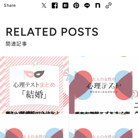
Share
RELATED POSTS
関連記事
2018.1.1
新しい気持ちで自分を占う！ 【心理テストまとめ】～結婚篇～
占い
2018.7.20
どんな便箋にする？ 心理テストで知る「友達に求めるもの」
占い