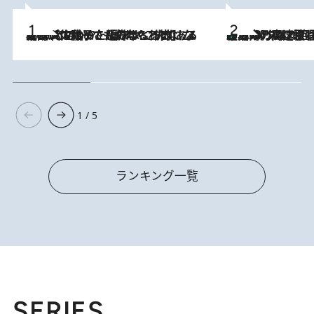
2026.8.5
【阿川佐和子さんの年とる力】なぜ70代で始めた趣味は“こんなに楽しい”のか？ ピアノ、俳句…スランプに陥っても続けられる“ある秘訣”とは
「湘南乃風に憧れて」観客大盛上がりの“タオル回し”に、ラッパー顔負けの高速歌唱まで…さだまさし（74）のアグレッシブすぎる現在地
2026.8.7
1 / 5
ランキング一覧
SERIES