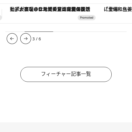
「土佐和ハーブかき氷」がOMO7高知に登場！生姜、山椒、大葉など目にも舌にも涼を呼ぶ郷土の味
3
/
6
フィーチャー記事一覧