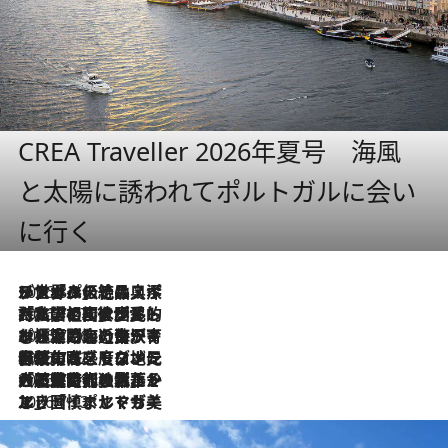
CREA Traveller 2026年夏号 海風
と太陽に誘われてポルトガルに会い
に行く
2026.8.8
リスボンの絶品スイーツ「パステル・デ・ナタ」とは？ポルトガル伝統の奥深い世界へ
2026.7.27
「私の祖国はポルトガル語です」国民的詩人フェルナンド・ペソアと、彼が愛した文学の街を歩く
2026.7.26
ポルトガル近海が育む極上の海の幸。キリリと冷えた白ワインと愉しむ、シーフード専門店の贅沢
2026.7.22
伝統の味をモダンに昇華。高感度な地元客が集う、リスボンの最旬ガストロノミー
2026.7.21
大航海時代の栄華から、震災、独裁、そして革命へ。ポルトガル・首都リスボンの石畳に刻まれた「歴史の光と影」
2026.7.13
エッセイ・ヤマザキマリ「慎ましくも美しき国 ポルトガル」