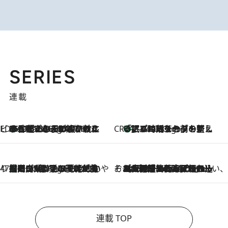
SERIES
連載
ビューティいいもの集め EDITORS' BEST
35℃超えの日の夜、枕にひと吹き！ BAUMのルームスプレーが、ひのきの香りで心まで解きほぐす
2 Hours Ago
CREA'S CHOICE
「眠る時刻をセットする」——眠りの前を整える、バルミューダの新しいアプローチ
2 Hours Ago
47都道府県の手みやげ ひんやりスイーツで夏を満喫
【岡山県】この夏絶対食べたい 冷やしておいしいおやつ3選 フルーツが主役のプリンやアイスが勢揃い
2 Hours Ago
そおだよおこの関西おいしい、おやつ紀行
2026.8.9
［大阪府箕面市］一皿一皿目の前で仕上げられる、料理を巧みに組み込んだアシェットデセールコース「ミチル アシェット デセール（Michiru assiette dessert）」
連載 TOP