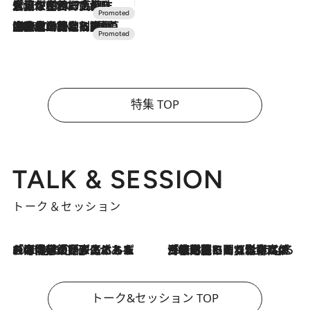
2026.7.17
「土佐和ハーブかき氷」がOMO7高知に登場！生姜、山椒、大葉など目にも舌にも涼を呼ぶ郷土の味
2026.7.10
NEW OPEN！【界 草津】名湯の地に誕生。趣の異なる2種の温泉と上州ならではの会席・蕎麦割烹など美食を味わう究極の癒やし旅
特集 TOP
TALK & SESSION
トーク＆セッション
2026.8.3
「今後値上げがあるとすれば…」「リスクがあるのは今年の冬」エネルギー専門家が語る、ホルムズ海峡封鎖が家庭にもたらす“ある心配”
2026.8.3
「住宅建てられない…」「サーチャージ料の高値が続いている」ホルムズ海峡封鎖による影響はいつまで続く？《エネルギー専門家に聞く“どうなる日本の暮らし”》
トーク&セッション TOP