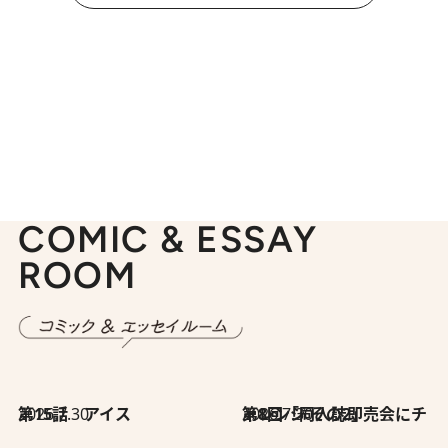
COMIC & ESSAY
ROOM
2026.7.30
第15話 アイス
2026.7.30
第8回「同人誌即売会にチャレンジ その2」