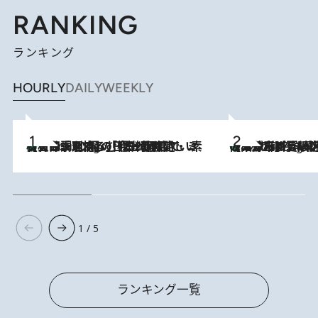
RANKING
ランキング
HOURLY
DAILY
WEEKLY
【大分・別府】「今一番おいしい食材を調理する」1日2組限定・ミシュラン2ツ星の日本料理店で、素材と四季を愉しむ極上の時間
2 Hours Ago
《みずみずしい桃が丸ごと》東京の“あの有名洋菓子シェフ”の下で修業したパティシエが腕を振るう、珠玉の夏限定パフェを堪能！【大分市】
2 Hours Ago
1 / 5
ランキング一覧