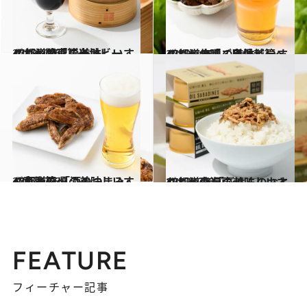
2018.7.26
47都道府県の美味しいすぐれもの「ご当地ビール」～関東篇～
グルメ
2018.7.29
47都道府県の美味しいすぐれもの「ご当地ビール」～北陸・甲信越篇～
グルメ
2017.12.28
47都道府県の美味しいすぐれもの 「酒のつまみ」～東海篇～
グルメ
2017.8.20
47都道府県の美味しいすぐれもの 「ごはんのおとも」～東海篇～
グルメ
FEATURE
フィーチャー記事