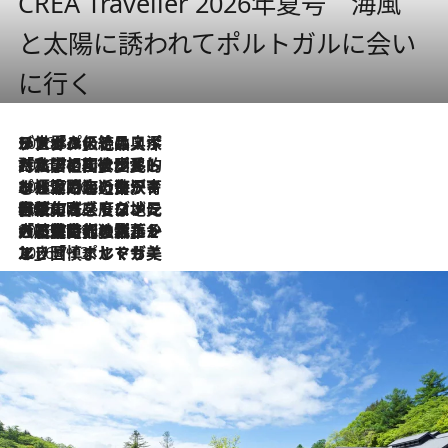
CREA Traveller 2026年夏号 海風
と太陽に誘われてポルトガルに会い
に行く
2026.8.8
リスボンの絶品スイーツ「パステル・デ・ナタ」とは？ポルトガル伝統の奥深い世界へ
2026.7.27
「私の祖国はポルトガル語です」国民的詩人フェルナンド・ペソアと、彼が愛した文学の街を歩く
2026.7.26
ポルトガル近海が育む極上の海の幸。キリリと冷えた白ワインと愉しむ、シーフード専門店の贅沢
2026.7.22
伝統の味をモダンに昇華。高感度な地元客が集う、リスボンの最旬ガストロノミー
2026.7.21
大航海時代の栄華から、震災、独裁、そして革命へ。ポルトガル・首都リスボンの石畳に刻まれた「歴史の光と影」
2026.7.13
エッセイ・ヤマザキマリ「慎ましくも美しき国 ポルトガル」