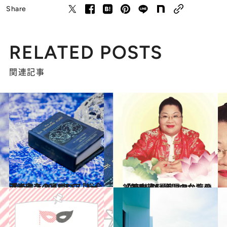
Share
RELATED POSTS
関連記事
2018.4.1
流光七奈の裏ホロスコープで占う 2018年の「総合運」は？
ライフスタイル
2018.2.16
【特別篇】話題の台湾発「干支占い」 あなたの2018年の運勢は？
旅＆お出かけ