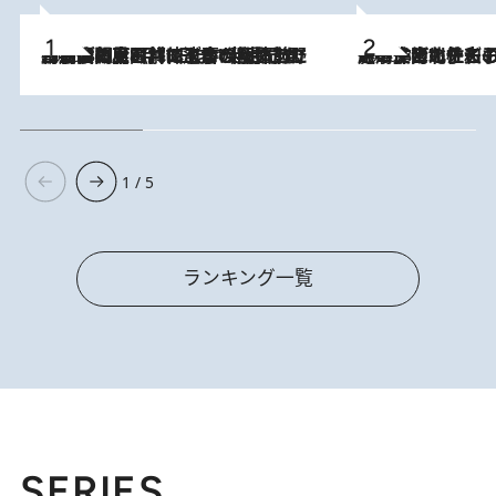
2026.8.8
「最後に見られてよかった」上野動物園の東園パンダ舎が解体前に特別公開。8月16日まで延長されたパネル展と共に辿る“半世紀”のパンダ飼育《解体工事の図面あり》
2026.8.3
《「文士の子ども被害者の会」発足！》阿川佐和子（72）が語る遠藤周作に北杜夫、劇作家・矢代静一の子どもたちの“文豪プライベート事件簿”
1 / 5
ランキング一覧
SERIES