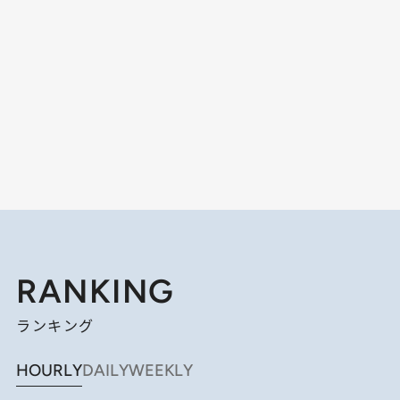
RANKING
ランキング
HOURLY
DAILY
WEEKLY