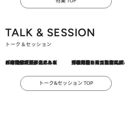
特集 TOP
TALK & SESSION
トーク＆セッション
2026.8.3
「今後値上げがあるとすれば…」「リスクがあるのは今年の冬」エネルギー専門家が語る、ホルムズ海峡封鎖が家庭にもたらす“ある心配”
2026.8.3
「住宅建てられない…」「サーチャージ料の高値が続いている」ホルムズ海峡封鎖による影響はいつまで続く？《エネルギー専門家に聞く“どうなる日本の暮らし”》
トーク&セッション TOP