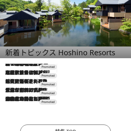
新着トピックス Hoshino Resorts
2026.8.7
【トンボの足水浴】ヒノキの香りに包まれて涼感マックス！約13℃の湧水かけ流しを避暑地「星野温泉 トンボの湯」で体験
2026.7.31
【ホテル帰省】という選択肢をOMOが提案。家族とほどよい距離を保つには「昼は実家、夜は気兼ねなくホテルで！」
2026.7.24
【夏限定ディナーコース】旬を迎える稚鮎や花ズッキーニなどをイタリア・トスカーナの郷土料理の手法で満喫！
2026.7.17
「土佐和ハーブかき氷」がOMO7高知に登場！生姜、山椒、大葉など目にも舌にも涼を呼ぶ郷土の味
2026.7.10
NEW OPEN！【界 草津】名湯の地に誕生。趣の異なる2種の温泉と上州ならではの会席・蕎麦割烹など美食を味わう究極の癒やし旅