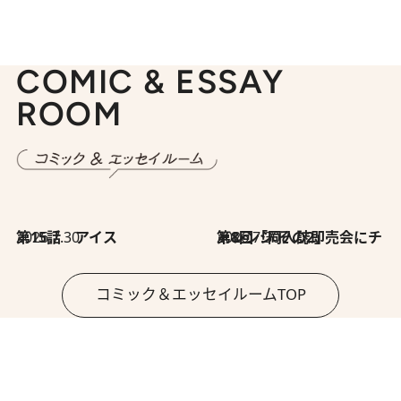
COMIC & ESSAY
ROOM
2026.7.30
第15話 アイス
2026.7.30
第8回「同人誌即売会にチャレンジ その2」
コミック＆エッセイルームTOP