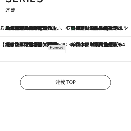
連載
そおだよおこの関西おいしい、おやつ紀行
［大阪府箕面市］一皿一皿目の前で仕上げられる、料理を巧みに組み込んだアシェットデセールコース「ミチル アシェット デセール（Michiru assiette dessert）」
30 Minutes Ago
47都道府県の手みやげ ひんやりスイーツで夏を満喫
【和歌山県】この夏絶対食べたい 冷やしておいしいおやつ3選 みかんがごろっと丸ごと入ったジュレ
30 Minutes Ago
【CREA×星野リゾート】唯一無二。癒しと発見が待つ場所へ
2026.8.7
【トンボの足水浴】ヒノキの香りに包まれて涼感マックス！約13℃の湧水かけ流しを避暑地「星野温泉 トンボの湯」で体験
CREA'S CHOICE
2026.8.7
「立川にも歌舞伎があるんだよ」 片岡仁左衛門・市川中車ら豪華座組みで4年目の立川立飛歌舞伎へ
連載 TOP