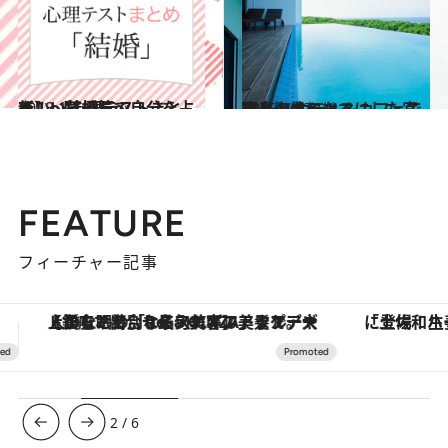
2018.1.1
新しい気持ちで自分を占う！ 【心理テストまとめ】～結婚篇～
占い
2018.7.17
空と海をテーマにした宮古島の ホテル＆カフェで青と一体になる
旅＆お出かけ
FEATURE
フィーチャー記事
「土佐和ハーブかき氷」がOMO7高知に登場！生姜、山椒、大葉など目にも舌にも涼を呼ぶ郷土の味
ヴァシュロン・コンスタンタン
3
/
6