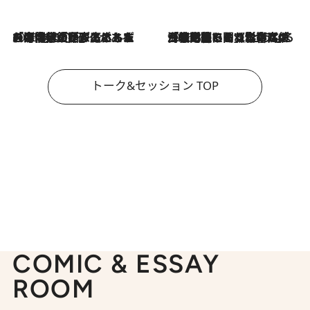
2026.8.3
「今後値上げがあるとすれば…」「リスクがあるのは今年の冬」エネルギー専門家が語る、ホルムズ海峡封鎖が家庭にもたらす“ある心配”
2026.8.3
「住宅建てられない…」「サーチャージ料の高値が続いている」ホルムズ海峡封鎖による影響はいつまで続く？《エネルギー専門家に聞く“どうなる日本の暮らし”》
トーク&セッション TOP
COMIC & ESSAY
ROOM