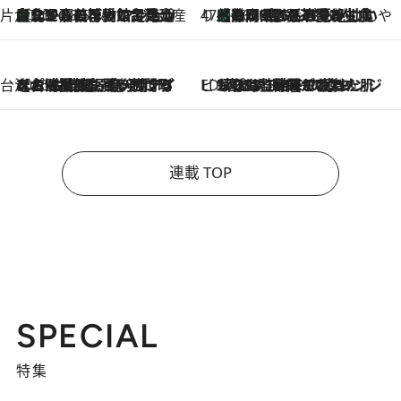
片倉真理のときめく台湾土産
台北からちょっと足を延ばして嘉義へ！ マジョリカタイルの博物館で見つけたレトロ可愛い台湾土産
2026.8.5
47都道府県の手みやげ ひんやりスイーツで夏を満喫
【静岡県】この夏絶対食べたい 冷やしておいしいおやつ3選 お茶香る生食感のふるふるゼリー
2026.8.5
台湾ぶらぶら食べ歩き
2026.8.4
【台湾夏旅】買い物するなら“台湾の原宿”西門町へ！ お土産も自分用アイテムも揃うショッピングスポット8選
ビューティいいもの集め EDITORS' BEST
2026.8.3
“落とす”時間が“癒やし”に。THREEのクレンジングは、酷暑で疲れた肌も心も整えてくれる！
連載 TOP
SPECIAL
特集