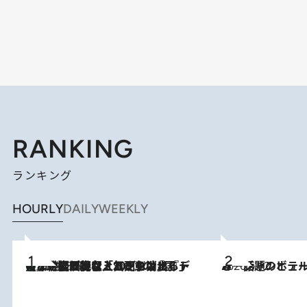
RANKING
ランキング
HOURLY
DAILY
WEEKLY
【なぜ吉沢亮は「気配を消せる」のか？】興行収入208億の『国宝』を経て挑むミュージカル『ディア・エヴァン・ハンセン』。トップ俳優が舞台上でさらけ出した“孤独”とは
2026.8.5
2026.6.12
オーシャンビュー＆特別なひととき 話題のホテルでハワイにひたる