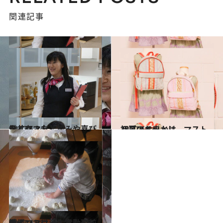
関連記事
2012.5.24
働くママ友と悩みや喜びを共有！
ライフスタイル
2012.6.2
初夏のお出かけ。マストハブアイテム
ライフスタイル
2012.4.28
働くママは資生堂勤務。ポイントは「入念な事前準備」
ライフスタイル