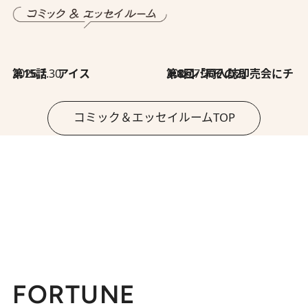
2026.7.30
第15話 アイス
2026.7.30
第8回「同人誌即売会にチャレンジ その2」
コミック＆エッセイルームTOP
FORTUNE