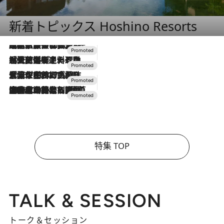
新着トピックス Hoshino Resorts
2026.7.31
【ホテル帰省】という選択肢をOMOが提案。家族とほどよい距離を保つには「昼は実家、夜は気兼ねなくホテルで！」
2026.7.24
【夏限定ディナーコース】旬を迎える稚鮎や花ズッキーニなどをイタリア・トスカーナの郷土料理の手法で満喫！
2026.7.17
「土佐和ハーブかき氷」がOMO7高知に登場！生姜、山椒、大葉など目にも舌にも涼を呼ぶ郷土の味
2026.7.10
NEW OPEN！【界 草津】名湯の地に誕生。趣の異なる2種の温泉と上州ならではの会席・蕎麦割烹など美食を味わう究極の癒やし旅
特集 TOP
TALK & SESSION
トーク＆セッション