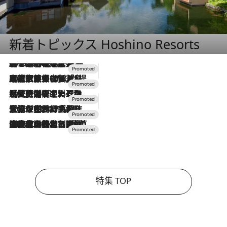
新着トピックス Hoshino Resorts
2026.8.7
【トンボの足水浴】ヒノキの香りに包まれて涼感マックス！約13℃の湧水かけ流しを避暑地「星野温泉 トンボの湯」で体験
2026.7.31
【ホテル帰省】という選択肢をOMOが提案。家族とほどよい距離を保つには「昼は実家、夜は気兼ねなくホテルで！」
2026.7.24
【夏限定ディナーコース】旬を迎える稚鮎や花ズッキーニなどをイタリア・トスカーナの郷土料理の手法で満喫！
2026.7.17
「土佐和ハーブかき氷」がOMO7高知に登場！生姜、山椒、大葉など目にも舌にも涼を呼ぶ郷土の味
2026.7.10
NEW OPEN！【界 草津】名湯の地に誕生。趣の異なる2種の温泉と上州ならではの会席・蕎麦割烹など美食を味わう究極の癒やし旅
特集 TOP