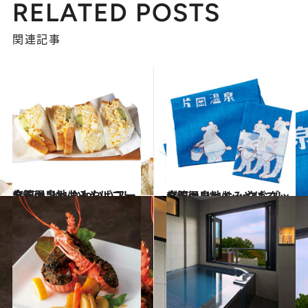
RELATED POSTS
関連記事
2017.1.26
全国温泉地おみやげコレクション ～かわいいフード篇～
旅＆お出かけ
2017.1.28
全国温泉地おみやげコレクション ～シックなグッズ篇～
旅＆お出かけ