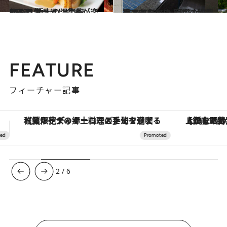
2018.1.7
ひとり気ままに食事が楽しめる 極上の温泉宿 BEST5
旅＆お出かけ
2018.1.9
チェックアウト時刻が遅くてうれしい 至福の温泉宿 BEST5
旅＆お出かけ
FEATURE
フィーチャー記事
【銀座で出合う最旬美容】美髪ケアや上質な眠り…セルフケアのアップデートから、特別な名入れギフトまで。大人のための「ReFa GINZA」クルーズ
ヴァシュロン・コンスタンタン
3
/
6