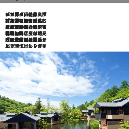
2026.8.8
リスボンの絶品スイーツ「パステル・デ・ナタ」とは？ポルトガル伝統の奥深い世界へ
2026.7.27
「私の祖国はポルトガル語です」国民的詩人フェルナンド・ペソアと、彼が愛した文学の街を歩く
2026.7.26
ポルトガル近海が育む極上の海の幸。キリリと冷えた白ワインと愉しむ、シーフード専門店の贅沢
2026.7.22
伝統の味をモダンに昇華。高感度な地元客が集う、リスボンの最旬ガストロノミー
2026.7.21
大航海時代の栄華から、震災、独裁、そして革命へ。ポルトガル・首都リスボンの石畳に刻まれた「歴史の光と影」
2026.7.13
エッセイ・ヤマザキマリ「慎ましくも美しき国 ポルトガル」