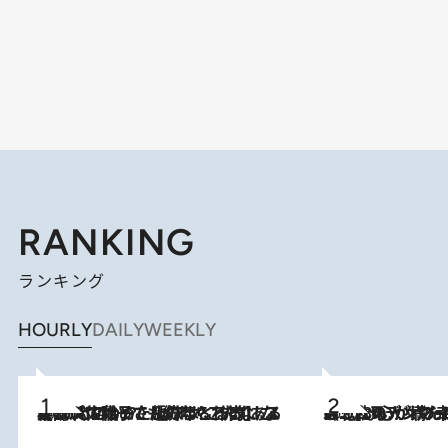
RANKING
ランキング
HOURLY
DAILY
WEEKLY
2026.8.5
【阿川佐和子さんの年とる力】なぜ70代で始めた趣味は“こんなに楽しい”のか？ ピアノ、俳句…スランプに陥っても続けられる“ある秘訣”とは
2026.8.8
《北欧の人々の幸福度が高いのは…》元デンマーク親善大使が出会った“心が満たされる暮らし”「いいかげんにヒュッゲしなさい！」