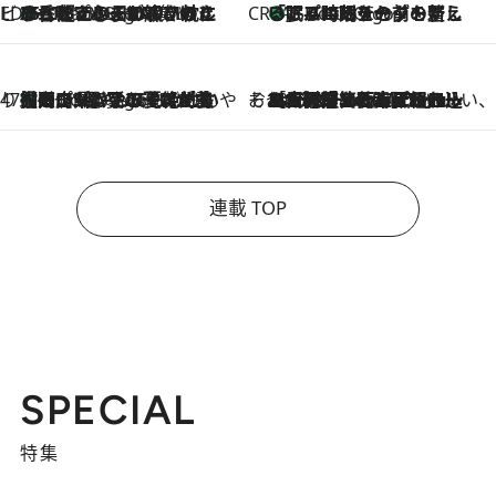
ビューティいいもの集め EDITORS' BEST
35℃超えの日の夜、枕にひと吹き！ BAUMのルームスプレーが、ひのきの香りで心まで解きほぐす
5 Hours Ago
CREA'S CHOICE
「眠る時刻をセットする」——眠りの前を整える、バルミューダの新しいアプローチ
5 Hours Ago
47都道府県の手みやげ ひんやりスイーツで夏を満喫
【岡山県】この夏絶対食べたい 冷やしておいしいおやつ3選 フルーツが主役のプリンやアイスが勢揃い
5 Hours Ago
そおだよおこの関西おいしい、おやつ紀行
2026.8.9
［大阪府箕面市］一皿一皿目の前で仕上げられる、料理を巧みに組み込んだアシェットデセールコース「ミチル アシェット デセール（Michiru assiette dessert）」
連載 TOP
SPECIAL
特集