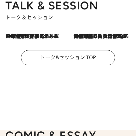
TALK & SESSION
トーク＆セッション
2026.8.3
「今後値上げがあるとすれば…」「リスクがあるのは今年の冬」エネルギー専門家が語る、ホルムズ海峡封鎖が家庭にもたらす“ある心配”
2026.8.3
「住宅建てられない…」「サーチャージ料の高値が続いている」ホルムズ海峡封鎖による影響はいつまで続く？《エネルギー専門家に聞く“どうなる日本の暮らし”》
トーク&セッション TOP
COMIC & ESSAY