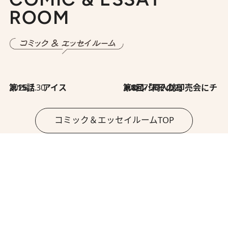
ROOM
2026.7.30
第15話 アイス
2026.7.30
第8回「同人誌即売会にチャレンジ その2」
コミック＆エッセイルームTOP