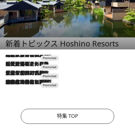
新着トピックス Hoshino Resorts
2026.7.31
【ホテル帰省】という選択肢をOMOが提案。家族とほどよい距離を保つには「昼は実家、夜は気兼ねなくホテルで！」
2026.7.24
【夏限定ディナーコース】旬を迎える稚鮎や花ズッキーニなどをイタリア・トスカーナの郷土料理の手法で満喫！
2026.7.17
「土佐和ハーブかき氷」がOMO7高知に登場！生姜、山椒、大葉など目にも舌にも涼を呼ぶ郷土の味
2026.7.10
NEW OPEN！【界 草津】名湯の地に誕生。趣の異なる2種の温泉と上州ならではの会席・蕎麦割烹など美食を味わう究極の癒やし旅
特集 TOP