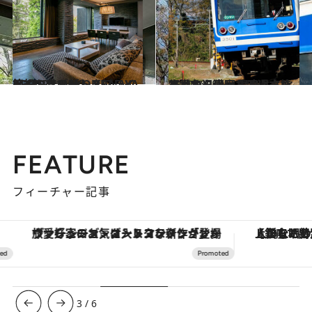
2017.11.1
箱根の森の新しきプライベートリゾート KANAYA RESORT HAKONE
旅＆お出かけ
2017.7.25
三島から伊豆長岡に立ち寄って沼津へ 温泉と名水と地魚を満喫する週末旅行
旅＆お出かけ
FEATURE
フィーチャー記事
ヴァシュロン・コンスタンタン「オーヴァーシーズ・オートマティック」。旅愛好家のお気に入りコレクションから、ジェンダーレスな新作が登場
【銀座で出合う最旬美容】美髪ケアや上質な眠
3
/
6