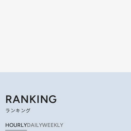
RANKING
ランキング
HOURLY
DAILY
WEEKLY