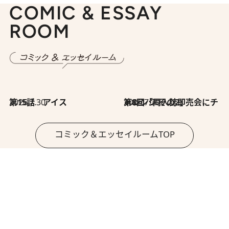
COMIC & ESSAY
ROOM
2026.7.30
第15話 アイス
2026.7.30
第8回「同人誌即売会にチャレンジ その2」
コミック＆エッセイルームTOP