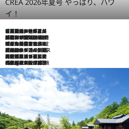
CREA 2026年夏号 やっぱり、ハワ
イ！
【厳選旅コスメ】「多機能アイテムがメイン！」旅好き美容エディターが選んだ夏旅ベストコスメを発表【Mサイズジップ】
1 Hour Ago
2026.8.6
「荷物が増えるほど旅ストレスは増す」美容ジャーナリストがたどり着いた最終結論。“化粧品を劇的に減らす”感動の凝縮美容とは
2026.8.6
「旅先には金髪ウィッグを持参」日本と同じメイクでは損してる!? 美容ジャーナリストが提案する“掟破りの旅美容”とは
2026.8.6
【厳選旅コスメ】「身軽さ＆UV対策重視！」ヘアアーティストshucoが選んだ夏旅ベストコスメを発表【Mサイズジップ】
2026.8.5
【厳選旅コスメ】国内をあちこち移動する河井菜摘が選んだ夏旅ベストコスメ発表！「リラックスアイテムはマスト」【Mサイズジップ】
2026.8.4
【厳選旅コスメ】「紫外線＆乾燥対策しながらメイク感も！」ヘア＆メイクGeorgeが選んだ夏旅ベストコスメを発表！【Mサイズジップ】