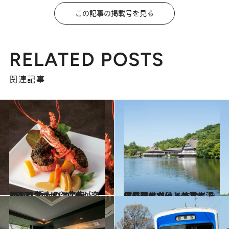
この記事の掲載号を見る
RELATED POSTS
関連記事
2018.1.7
ひとり気ままに食事が楽しめる 極上の温泉宿 BEST5
旅＆お出かけ
2016.8.27
「星野リゾート 青森屋」の魅力は みちのくを体感する文化と美食と温泉
旅＆お出かけ