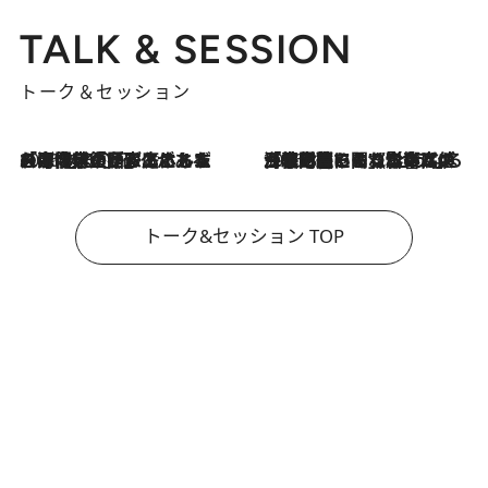
TALK & SESSION
トーク＆セッション
2026.8.3
「今後値上げがあるとすれば…」「リスクがあるのは今年の冬」エネルギー専門家が語る、ホルムズ海峡封鎖が家庭にもたらす“ある心配”
2026.8.3
「住宅建てられない…」「サーチャージ料の高値が続いている」ホルムズ海峡封鎖による影響はいつまで続く？《エネルギー専門家に聞く“どうなる日本の暮らし”》
トーク&セッション TOP