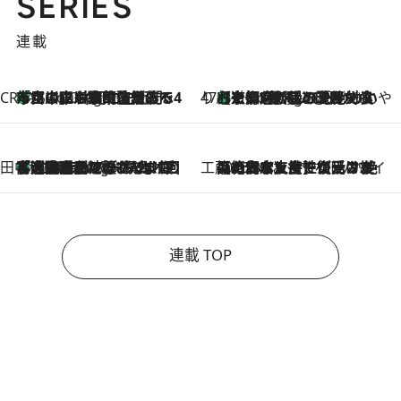
SERIES
連載
CREA'S CHOICE
「立川にも歌舞伎があるんだよ」 片岡仁左衛門・市川中車ら豪華座組みで4年目の立川立飛歌舞伎へ
1 Hour Ago
47都道府県の手みやげ ひんやりスイーツで夏を満喫
【京都府】この夏絶対食べたい 冷やしておいしいおやつ3選 ひと口目から心を掴む新緑のテリーヌ
1 Hour Ago
田中稲の勝手に再ブーム
「湘南乃風に憧れて」観客大盛上がりの“タオル回し”に、ラッパー顔負けの高速歌唱まで…さだまさし（74）のアグレッシブすぎる現在地
6 Hours Ago
工藤まやのおもてなしハワイ
2026.8.6
【ハワイ土産】ローカルの絶大な支持で復活！ 絶品の幻クッキー《元ファンの日本人女性が受け継いだ名店》
連載 TOP