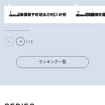
2026.8.5
【西日本エリアを総まとめ】 47都道府県の手みやげ ひんやりスイーツで夏を満喫
2026.8.5
【阿川佐和子さんの年とる力】なぜ70代で始めた趣味は“こんなに楽しい”のか？ ピアノ、俳句…スランプに陥っても続けられる“ある秘訣”とは
1 / 5
ランキング一覧