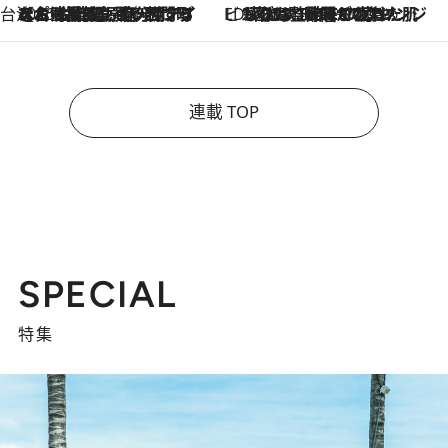
台湾ぶらぶら食べ歩き
2026.8.4
【台湾夏旅】買い物するなら“台湾の原宿”西門町へ！ お土産も自分用アイテムも揃うショッピングスポット8選
ビューティいいもの集め EDITORS' BEST
2026.8.3
“落とす”時間が“癒やし”に。THREEのクレンジングは、酷暑で疲れた肌も心も整えてくれる！
連載 TOP
SPECIAL
特集