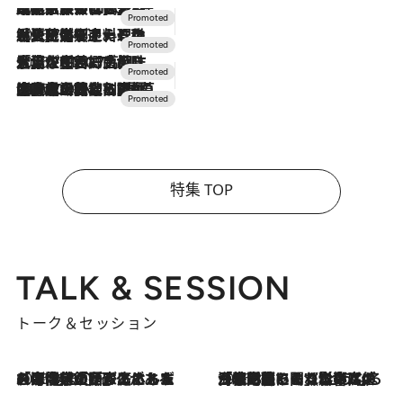
2026.7.31
【ホテル帰省】という選択肢をOMOが提案。家族とほどよい距離を保つには「昼は実家、夜は気兼ねなくホテルで！」
2026.7.24
【夏限定ディナーコース】旬を迎える稚鮎や花ズッキーニなどをイタリア・トスカーナの郷土料理の手法で満喫！
2026.7.17
「土佐和ハーブかき氷」がOMO7高知に登場！生姜、山椒、大葉など目にも舌にも涼を呼ぶ郷土の味
2026.7.10
NEW OPEN！【界 草津】名湯の地に誕生。趣の異なる2種の温泉と上州ならではの会席・蕎麦割烹など美食を味わう究極の癒やし旅
特集 TOP
TALK & SESSION
トーク＆セッション
2026.8.3
「今後値上げがあるとすれば…」「リスクがあるのは今年の冬」エネルギー専門家が語る、ホルムズ海峡封鎖が家庭にもたらす“ある心配”
2026.8.3
「住宅建てられない…」「サーチャージ料の高値が続いている」ホルムズ海峡封鎖による影響はいつまで続く？《エネルギー専門家に聞く“どうなる日本の暮らし”》