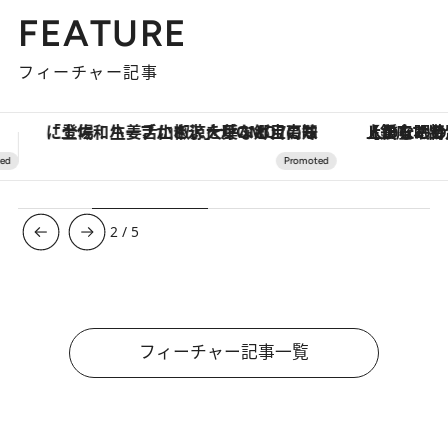
FEATURE
フィーチャー記事
【銀座で出合う最旬美容】美髪ケアや上質な眠り…セルフケアのアップデートから、特別な名入れギフトまで。大人のための「ReFa GINZA」クルーズ
【夏限定ディナーコース】旬を迎
3
/
5
フィーチャー記事一覧