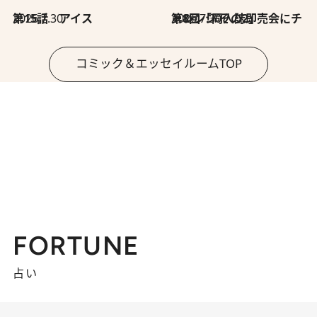
2026.7.30
第15話 アイス
2026.7.30
第8回「同人誌即売会にチャレンジ その2」
コミック＆エッセイルームTOP
FORTUNE
占い