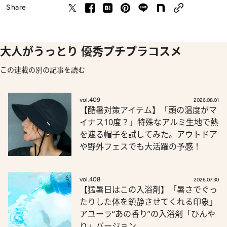
Share
大人がうっとり 優秀プチプラコスメ
この連載の別の記事を読む
vol.409
2026.08.01
【酷暑対策アイテム】「頭の温度がマ
イナス10度？」特殊なアルミ生地で熱
を遮る帽子を試してみた。アウトドア
や野外フェスでも大活躍の予感！
vol.408
2026.07.30
【猛暑日はこの入浴剤】「暑さでぐっ
たりした体を鎮静させてくれる印象」
アユーラ“あの香り”の入浴剤「ひんや
り」バージョン