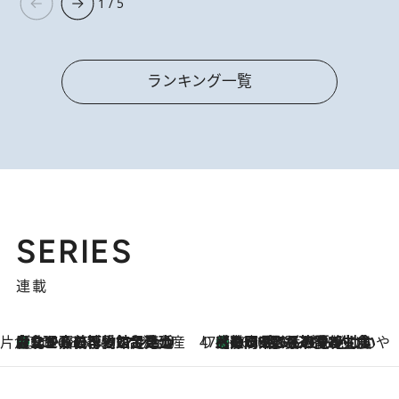
1 / 5
ランキング一覧
SERIES
連載
片倉真理のときめく台湾土産
台北からちょっと足を延ばして嘉義へ！ マジョリカタイルの博物館で見つけたレトロ可愛い台湾土産
2026.8.5
47都道府県の手みやげ ひんやりスイーツで夏を満喫
【静岡県】この夏絶対食べたい 冷やしておいしいおやつ3選 お茶香る生食感のふるふるゼリー
2026.8.5