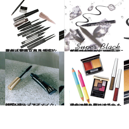
2016.12.5
単なるプチプラコスメじゃない素晴らしさ 激安ならぬ「驚安」商品が嬉しすぎる！
ビューティ＆ヘルス
2017.12.16
プチプラコスメ・ザ・ベスト2017(4) ゲリラ豪雨にも勝つリキッドアイライナー
ビューティ＆ヘルス
2017.12.5
CREAベストコスメ2017！(5) 「アイメイク」部門5選
ビューティ＆ヘルス
2015.9.14
週末は思い切り派手なメイクに挑み 知らなかった自分の顔を見つけよう
ビューティ＆ヘルス