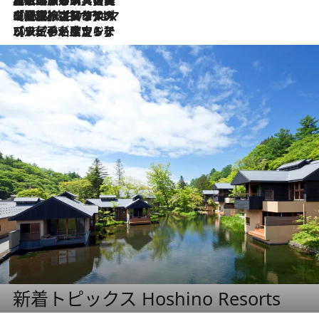
2026.8.2
【厳選旅コスメ】美容家・瀬戸麻実の夏旅ベストコスメを発表！「ストレスなく使えるクレンジング＆洗顔は必須」【Mサイズジップ】
2026.8.1
【厳選旅コスメ】「UV＆美白ケアはマスト！」フリーアナウンサー宇賀なつみの夏旅ベストコスメを発表！【Mサイズジップ】
2026.7.23
【リピート確定！】ハワイの名店ランチプレートとサンドイッチ、手が止まらない人気ドーナツ
新着トピックス Hoshino Resorts