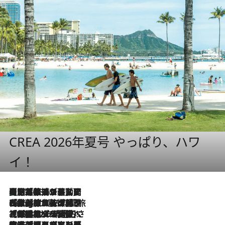
CREA 2026年夏号 やっぱり、ハワ
イ！
【厳選旅コスメ】国内をあちこち移動する河井菜摘が選んだ夏旅ベストコスメ発表！「リラックスアイテムはマスト」【Mサイズジップ】
2026.8.5
2026.8.4
【厳選旅コスメ】「紫外線＆乾燥対策しながらメイク感も！」ヘア＆メイクGeorgeが選んだ夏旅ベストコスメを発表！【Mサイズジップ】
2026.8.3
【厳選旅コスメ】「保湿もタイパ重視！」“サウナ好き”タレント清水みさとが愛用する夏旅ベストコスメを発表！【Mサイズジップ】