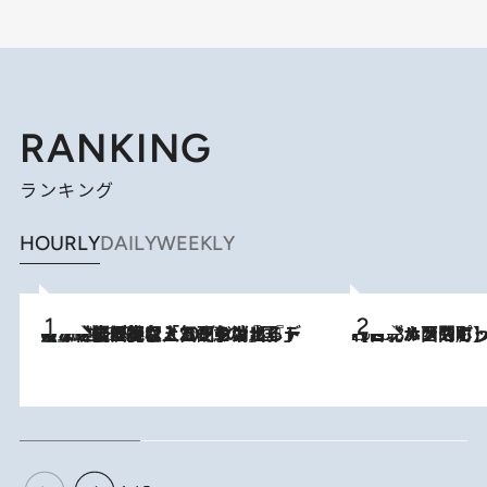
RANKING
ランキング
HOURLY
DAILY
WEEKLY
【なぜ吉沢亮は「気配を消せる」のか？】興行収入208億の『国宝』を経て挑むミュージカル『ディア・エヴァン・ハンセン』。トップ俳優が舞台上でさらけ出した“孤独”とは
2026.8.5
2026.8.4
【台北・西門町】台湾旅行で行くべきグルメスポット7選《濃厚ルーローハンやもっちり粽、サクふわドーナツも》