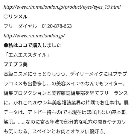
http://www.rimmellondon.jp/product/eyes/eyes_19.html
◇リンメル
フリーダイヤル 0120-878-653
http://www.rimmellondon.jp/
●私はココで購入しました
「エムエススタイル」
プチプラ美
高級コスメにうっとりしつつ、デイリーメイクにはプチプ
ラコスメも出番多し、の美容メインのなんでもライター。
編集プロダクションと美容雑誌編集部を経てフリーランス
に。かれこれ20ウン年美容雑誌業界の片隅でお仕事中。肌
データは、アトピー持ちの(でも現在はほぼ出ない)基本乾
燥肌。……なのに寄る年波で部分的な毛穴の開きやテカリ
も気になる。スペインとお肉とオヤジ俳優好き。