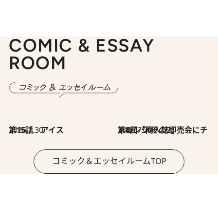
COMIC & ESSAY
ROOM
2026.7.30
第15話 アイス
2026.7.30
第8回「同人誌即売会にチャレンジ その2」
コミック＆エッセイルームTOP