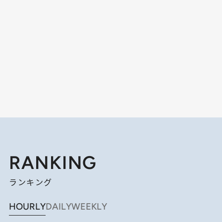
RANKING
ランキング
HOURLY
DAILY
WEEKLY