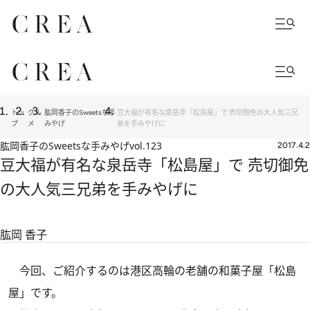
トッ
グル
肱岡香子のSweetsな手
豆大福が有名な泉岳寺「松島屋」で 売切御免の大人気三兄
プ
メ
みやげ
弟を手みやげに
肱岡香子のSweetsな手みやげ
vol.123
2017.4.2
豆大福が有名な泉岳寺「松島屋」で 売切御免
の大人気三兄弟を手みやげに
肱岡 香子
今回、ご紹介するのは港区高輪の老舗の和菓子屋「松島
屋」です。