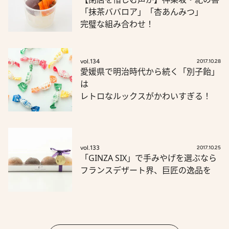
「抹茶ババロア」「杏あんみつ」
完璧な組み合わせ！
vol.134
2017.10.28
愛媛県で明治時代から続く「別子飴」
は
レトロなルックスがかわいすぎる！
vol.133
2017.10.25
「GINZA SIX」で手みやげを選ぶなら
フランスデザート界、巨匠の逸品を