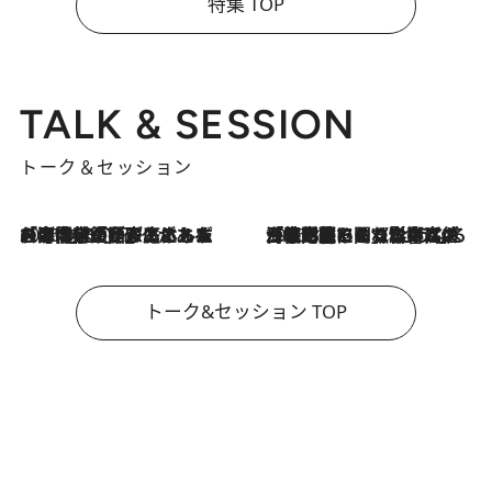
特集 TOP
TALK & SESSION
トーク＆セッション
2026.8.3
「今後値上げがあるとすれば…」「リスクがあるのは今年の冬」エネルギー専門家が語る、ホルムズ海峡封鎖が家庭にもたらす“ある心配”
2026.8.3
「住宅建てられない…」「サーチャージ料の高値が続いている」ホルムズ海峡封鎖による影響はいつまで続く？《エネルギー専門家に聞く“どうなる日本の暮らし”》
トーク&セッション TOP