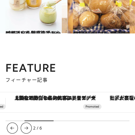
2016.11.25
47都道府県 魅惑の手みやげリスト ～関東篇2016～
グルメ
2017.1.21
47都道府県 地元スーパーのおいしいもの～関東篇～
グルメ
FEATURE
フィーチャー記事
「大事なのは地域の意識を変えること」。ロレックス賞受賞の自然保護活動家が実現させたナイジェリアの自然環境の復活
3
/
6