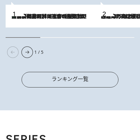
「最後に見られてよかった」上野動物園の東園パンダ舎が解体前に特別公開。8月16日まで延長されたパネル展と共に辿る“半世紀”のパンダ飼育《解体工事の図面あり》
2026.8.8
2026.8.7
「湘南乃風に憧れて」観客大盛上がりの“タオル回し”に、ラッパー顔負けの高速歌唱まで…さだまさし（74）のアグレッシブすぎる現在地
1 / 5
ランキング一覧
SERIES