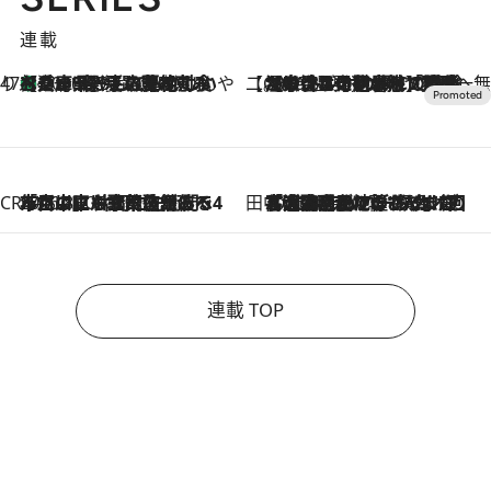
連載
47都道府県の手みやげ ひんやりスイーツで夏を満喫
【兵庫県】この夏絶対食べたい 冷やしておいしいおやつ3選 淡路島の恵みをジェラートに集約
2026.8.8
【CREA×星野リゾート】唯一無二。癒しと発見が待つ場所へ
2026.8.7
【トンボの足水浴】ヒノキの香りに包まれて涼感マックス！約13℃の湧水かけ流しを避暑地「星野温泉 トンボの湯」で体験
CREA'S CHOICE
2026.8.7
「立川にも歌舞伎があるんだよ」 片岡仁左衛門・市川中車ら豪華座組みで4年目の立川立飛歌舞伎へ
田中稲の勝手に再ブーム
2026.8.7
「湘南乃風に憧れて」観客大盛上がりの“タオル回し”に、ラッパー顔負けの高速歌唱まで…さだまさし（74）のアグレッシブすぎる現在地
連載 TOP