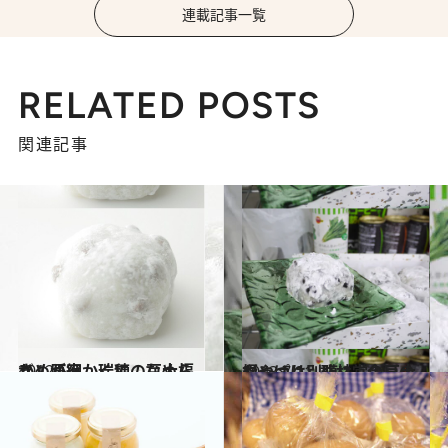
連載記事一覧
RELATED POSTS
関連記事
2012.5.9
きめが細かくて、なめらか。原宿 瑞穂の豆大福
グルメ
2013.7.11
やっぱり別腹!? 今日のおやつは…群林堂の豆大福
グルメ