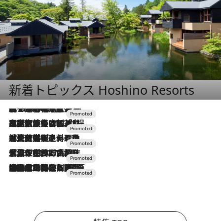
新着トピックス Hoshino Resorts
2026.8.7
【トンボの足水浴】ヒノキの香りに包まれて涼感マックス！約13℃の湧水かけ流しを避暑地「星野温泉 トンボの湯」で体験
2026.7.31
【ホテル帰省】という選択肢をOMOが提案。家族とほどよい距離を保つには「昼は実家、夜は気兼ねなくホテルで！」
2026.7.24
【夏限定ディナーコース】旬を迎える稚鮎や花ズッキーニなどをイタリア・トスカーナの郷土料理の手法で満喫！
2026.7.17
「土佐和ハーブかき氷」がOMO7高知に登場！生姜、山椒、大葉など目にも舌にも涼を呼ぶ郷土の味
2026.7.10
NEW OPEN！【界 草津】名湯の地に誕生。趣の異なる2種の温泉と上州ならではの会席・蕎麦割烹など美食を味わう究極の癒やし旅