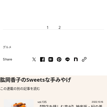
1
2
グルメ
Share
肱岡香子のSweetsな手みやげ
この連載の別の記事を読む
vol.135
2022.10.16
【閉店を惜しむ声が】神楽坂・紀の善