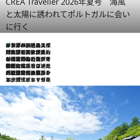
CREA Traveller 2026年夏号 海風
と太陽に誘われてポルトガルに会い
に行く
リスボンの絶品スイーツ「パステル・デ・ナタ」とは？ポルトガル伝統の奥深い世界へ
2026.8.8
2026.7.27
「私の祖国はポルトガル語です」国民的詩人フェルナンド・ペソアと、彼が愛した文学の街を歩く
2026.7.26
ポルトガル近海が育む極上の海の幸。キリリと冷えた白ワインと愉しむ、シーフード専門店の贅沢
2026.7.22
伝統の味をモダンに昇華。高感度な地元客が集う、リスボンの最旬ガストロノミー
2026.7.21
大航海時代の栄華から、震災、独裁、そして革命へ。ポルトガル・首都リスボンの石畳に刻まれた「歴史の光と影」
2026.7.13
エッセイ・ヤマザキマリ「慎ましくも美しき国 ポルトガル」