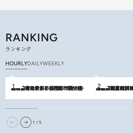
RANKING
ランキング
HOURLY
DAILY
WEEKLY
2026.8.3
《「文士の子ども被害者の会」発足！》阿川佐和子（72）が語る遠藤周作に北杜夫、劇作家・矢代静一の子どもたちの“文豪プライベート事件簿”
2026.8.8
「最後に見られてよかった」上野動物園の東園パンダ舎が解体前に特別公開。8月16日まで延長されたパネル展と共に辿る“半世紀”のパンダ飼育《解体工事の図面あり》
1 / 5