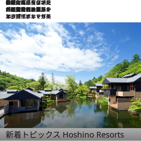
2026.7.22
伝統の味をモダンに昇華。高感度な地元客が集う、リスボンの最旬ガストロノミー
2026.7.21
大航海時代の栄華から、震災、独裁、そして革命へ。ポルトガル・首都リスボンの石畳に刻まれた「歴史の光と影」
2026.7.13
エッセイ・ヤマザキマリ「慎ましくも美しき国 ポルトガル」
新着トピックス Hoshino Resorts