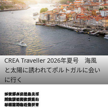
CREA Traveller 2026年夏号 海風
と太陽に誘われてポルトガルに会い
に行く
2026.8.8
リスボンの絶品スイーツ「パステル・デ・ナタ」とは？ポルトガル伝統の奥深い世界へ
2026.7.27
「私の祖国はポルトガル語です」国民的詩人フェルナンド・ペソアと、彼が愛した文学の街を歩く
2026.7.26
ポルトガル近海が育む極上の海の幸。キリリと冷えた白ワインと愉しむ、シーフード専門店の贅沢