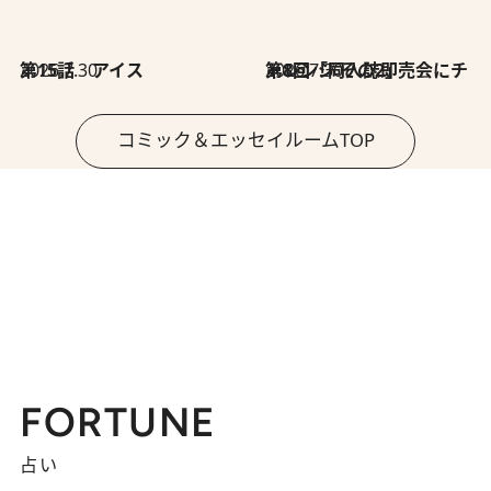
2026.7.30
第15話 アイス
2026.7.30
第8回「同人誌即売会にチャレンジ その2」
コミック＆エッセイルームTOP
FORTUNE
占い