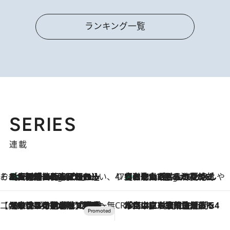
ランキング一覧
SERIES
連載
そおだよおこの関西おいしい、おやつ紀行
［大阪府箕面市］一皿一皿目の前で仕上げられる、料理を巧みに組み込んだアシェットデセールコース「ミチル アシェット デセール（Michiru assiette dessert）」
6 Hours Ago
47都道府県の手みやげ ひんやりスイーツで夏を満喫
【和歌山県】この夏絶対食べたい 冷やしておいしいおやつ3選 みかんがごろっと丸ごと入ったジュレ
6 Hours Ago
【CREA×星野リゾート】唯一無二。癒しと発見が待つ場所へ
2026.8.7
【トンボの足水浴】ヒノキの香りに包まれて涼感マックス！約13℃の湧水かけ流しを避暑地「星野温泉 トンボの湯」で体験
CREA'S CHOICE
2026.8.7
「立川にも歌舞伎があるんだよ」 片岡仁左衛門・市川中車ら豪華座組みで4年目の立川立飛歌舞伎へ