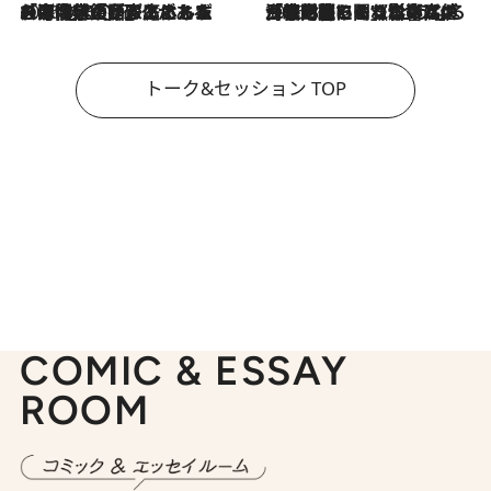
2026.8.3
「今後値上げがあるとすれば…」「リスクがあるのは今年の冬」エネルギー専門家が語る、ホルムズ海峡封鎖が家庭にもたらす“ある心配”
2026.8.3
「住宅建てられない…」「サーチャージ料の高値が続いている」ホルムズ海峡封鎖による影響はいつまで続く？《エネルギー専門家に聞く“どうなる日本の暮らし”》
トーク&セッション TOP
COMIC & ESSAY
ROOM