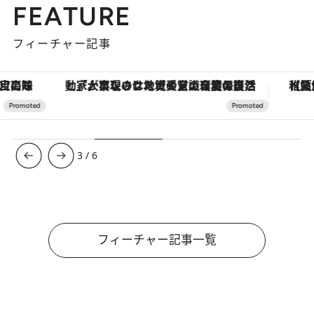
FEATURE
フィーチャー記事
「大事なのは地域の意識を変えること」。ロレックス賞受賞の自然保護活動家が実現させたナイジェリアの自然環境の復活
【夏限定ディナーコース】旬を迎
3
/
6
フィーチャー記事一覧