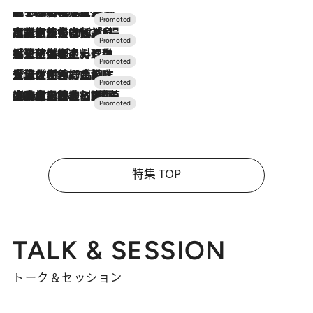
2026.8.7
【トンボの足水浴】ヒノキの香りに包まれて涼感マックス！約13℃の湧水かけ流しを避暑地「星野温泉 トンボの湯」で体験
2026.7.31
【ホテル帰省】という選択肢をOMOが提案。家族とほどよい距離を保つには「昼は実家、夜は気兼ねなくホテルで！」
2026.7.24
【夏限定ディナーコース】旬を迎える稚鮎や花ズッキーニなどをイタリア・トスカーナの郷土料理の手法で満喫！
2026.7.17
「土佐和ハーブかき氷」がOMO7高知に登場！生姜、山椒、大葉など目にも舌にも涼を呼ぶ郷土の味
2026.7.10
NEW OPEN！【界 草津】名湯の地に誕生。趣の異なる2種の温泉と上州ならではの会席・蕎麦割烹など美食を味わう究極の癒やし旅
特集 TOP
TALK & SESSION
トーク＆セッション