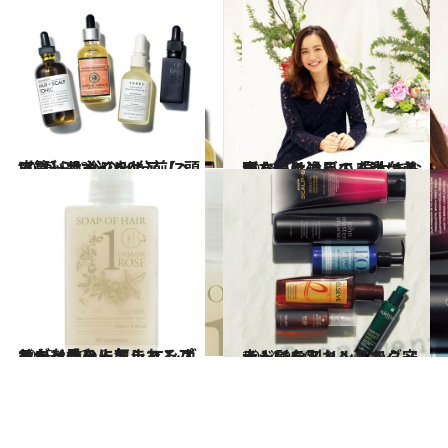
2015.12.22
“ながら”オイルケア【ヘア篇】 入浴の30分前に頭皮マッサージを！
ビューティ＆ヘルス
2016.12.4
がんばり過ぎてる私に必要なのはコレ！ 優木まおみさんも注目の「土台美容」とは
ビューティ＆ヘルス
2015.10.2
サロン発の人気シャンプーがリニューアル エレガントな香りに包まれるバスタイムを
ビューティ＆ヘルス
2014.9.10
大人髪をストレスから守るトリートメントでダメージにお別れ！
ビューティ＆ヘルス