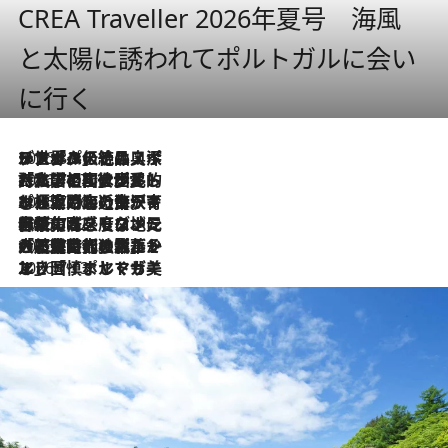
CREA Traveller 2026年夏号 海風
と太陽に誘われてポルトガルに会い
に行く
2026.8.8
リスボンの絶品スイーツ「パステル・デ・ナタ」とは？ポルトガル伝統の奥深い世界へ
2026.7.27
「私の祖国はポルトガル語です」国民的詩人フェルナンド・ペソアと、彼が愛した文学の街を歩く
2026.7.26
ポルトガル近海が育む極上の海の幸。キリリと冷えた白ワインと愉しむ、シーフード専門店の贅沢
2026.7.22
伝統の味をモダンに昇華。高感度な地元客が集う、リスボンの最旬ガストロノミー
2026.7.21
大航海時代の栄華から、震災、独裁、そして革命へ。ポルトガル・首都リスボンの石畳に刻まれた「歴史の光と影」
2026.7.13
エッセイ・ヤマザキマリ「慎ましくも美しき国 ポルトガル」