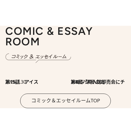
COMIC & ESSAY
ROOM
2026.7.30
第15話 アイス
2026.7.30
第8回「同人誌即売会にチャレンジ その2」
コミック＆エッセイルームTOP