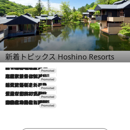
新着トピックス Hoshino Resorts
2026.8.7
【トンボの足水浴】ヒノキの香りに包まれて涼感マックス！約13℃の湧水かけ流しを避暑地「星野温泉 トンボの湯」で体験
2026.7.31
【ホテル帰省】という選択肢をOMOが提案。家族とほどよい距離を保つには「昼は実家、夜は気兼ねなくホテルで！」
2026.7.24
【夏限定ディナーコース】旬を迎える稚鮎や花ズッキーニなどをイタリア・トスカーナの郷土料理の手法で満喫！
2026.7.17
「土佐和ハーブかき氷」がOMO7高知に登場！生姜、山椒、大葉など目にも舌にも涼を呼ぶ郷土の味
2026.7.10
NEW OPEN！【界 草津】名湯の地に誕生。趣の異なる2種の温泉と上州ならではの会席・蕎麦割烹など美食を味わう究極の癒やし旅