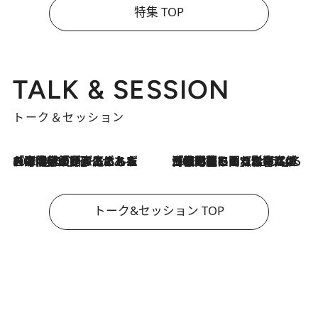
特集 TOP
TALK & SESSION
トーク＆セッション
2026.8.3
「今後値上げがあるとすれば…」「リスクがあるのは今年の冬」エネルギー専門家が語る、ホルムズ海峡封鎖が家庭にもたらす“ある心配”
2026.8.3
「住宅建てられない…」「サーチャージ料の高値が続いている」ホルムズ海峡封鎖による影響はいつまで続く？《エネルギー専門家に聞く“どうなる日本の暮らし”》
トーク&セッション TOP