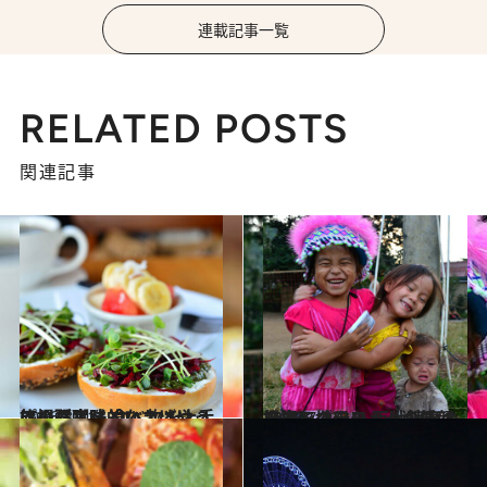
連載記事一覧
RELATED POSTS
関連記事
2016.8.21
旅の醍醐味といえばやっぱりグルメ 食べ物を上手に撮る実践的なコツは？
ライフスタイル
2016.7.23
旅先で地元の人々の笑顔を撮るコツを 百戦錬磨のフォトグラファーが伝授！
ライフスタイル