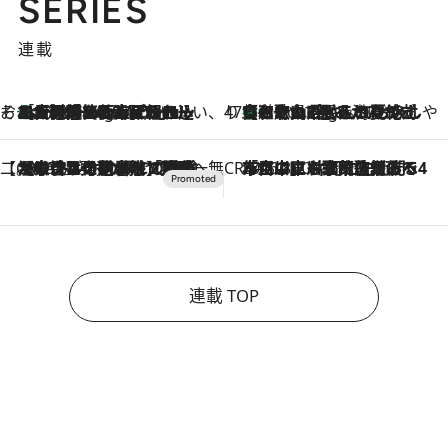
SERIES
連載
そおだよおこの関西おいしい、おやつ紀行
［大阪府箕面市］一皿一皿目の前で仕上げられる、料理を巧みに組み込んだアシェットデセールコース「ミチル アシェット デセール（Michiru assiette dessert）」
1 Hour Ago
47都道府県の手みやげ ひんやりスイーツで夏を満喫
【和歌山県】この夏絶対食べたい 冷やしておいしいおやつ3選 みかんがごろっと丸ごと入ったジュレ
1 Hour Ago
【CREA×星野リゾート】唯一無二。癒しと発見が待つ場所へ
2026.8.7
【トンボの足水浴】ヒノキの香りに包まれて涼感マックス！約13℃の湧水かけ流しを避暑地「星野温泉 トンボの湯」で体験
CREA'S CHOICE
2026.8.7
「立川にも歌舞伎があるんだよ」 片岡仁左衛門・市川中車ら豪華座組みで4年目の立川立飛歌舞伎へ
連載 TOP