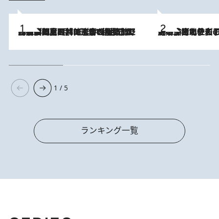
2026.8.8
「最後に見られてよかった」上野動物園の東園パンダ舎が解体前に特別公開。8月16日まで延長されたパネル展と共に辿る“半世紀”のパンダ飼育《解体工事の図面あり》
2026.8.3
《「文士の子ども被害者の会」発足！》阿川佐和子（72）が語る遠藤周作に北杜夫、劇作家・矢代静一の子どもたちの“文豪プライベート事件簿”
1 / 5
ランキング一覧