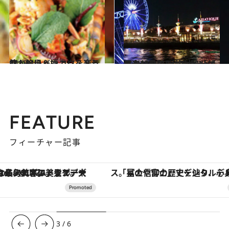
2013.4.2
懐かしいバンコクを楽しむ 絶景＆極上レストラン
旅＆お出かけ
2015.3.29
バンコクでショッピングを楽しむなら 絶対にハズせない最旬3大スポット！
旅＆お出かけ
FEATURE
フィーチャー記事
「星のや富士」でデジタルデトックス。冨士信仰の歴史を辿り、心身を調える。
ヴァシュロン・コンスタンタン
3
/
6