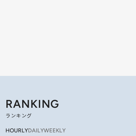
RANKING
ランキング
HOURLY
DAILY
WEEKLY