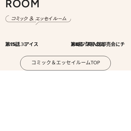
ROOM
2026.7.30
第15話 アイス
2026.7.30
第8回「同人誌即売会にチャレンジ その2」
コミック＆エッセイルームTOP