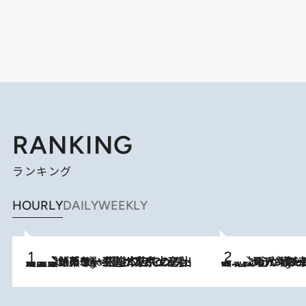
RANKING
ランキング
HOURLY
DAILY
WEEKLY
【間違いのない王道・東京土産】資生堂パーラー 銀座本店でのみ出会える銘菓5選《極上プディング・濃厚チーズケーキ・ボンボンショコラほか》
2 Hours Ago
《北欧の人々の幸福度が高いのは…》元デンマーク親善大使が出会った“心が満たされる暮らし”「いいかげんにヒュッゲしなさい！」
2 Hours Ago