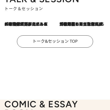
トーク＆セッション
2026.8.3
「今後値上げがあるとすれば…」「リスクがあるのは今年の冬」エネルギー専門家が語る、ホルムズ海峡封鎖が家庭にもたらす“ある心配”
2026.8.3
「住宅建てられない…」「サーチャージ料の高値が続いている」ホルムズ海峡封鎖による影響はいつまで続く？《エネルギー専門家に聞く“どうなる日本の暮らし”》
トーク&セッション TOP
COMIC & ESSAY