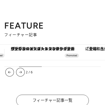
FEATURE
フィーチャー記事
「土佐和ハーブかき氷」がOMO7高知に登場！生姜、山椒、大葉など目にも舌にも涼を呼ぶ郷土の味
【銀座で出合う最旬美容】美髪ケアや上質な眠
3
/
6
フィーチャー記事一覧