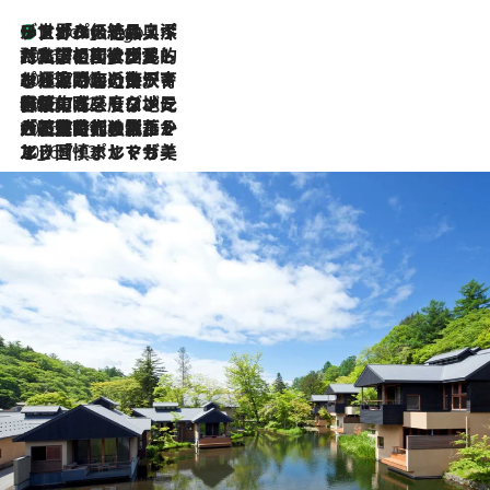
リスボンの絶品スイーツ「パステル・デ・ナタ」とは？ポルトガル伝統の奥深い世界へ
2 Hours Ago
2026.7.27
「私の祖国はポルトガル語です」国民的詩人フェルナンド・ペソアと、彼が愛した文学の街を歩く
2026.7.26
ポルトガル近海が育む極上の海の幸。キリリと冷えた白ワインと愉しむ、シーフード専門店の贅沢
2026.7.22
伝統の味をモダンに昇華。高感度な地元客が集う、リスボンの最旬ガストロノミー
2026.7.21
大航海時代の栄華から、震災、独裁、そして革命へ。ポルトガル・首都リスボンの石畳に刻まれた「歴史の光と影」
2026.7.13
エッセイ・ヤマザキマリ「慎ましくも美しき国 ポルトガル」