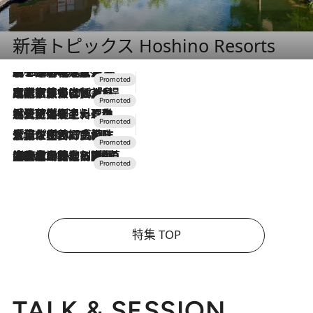
新着トピックス Hoshino Resorts
2026.8.7
【トンボの足水浴】ヒノキの香りに包まれて涼感マックス！約13℃の湧水かけ流しを避暑地「星野温泉 トンボの湯」で体験
2026.7.31
【ホテル帰省】という選択肢をOMOが提案。家族とほどよい距離を保つには「昼は実家、夜は気兼ねなくホテルで！」
2026.7.24
【夏限定ディナーコース】旬を迎える稚鮎や花ズッキーニなどをイタリア・トスカーナの郷土料理の手法で満喫！
2026.7.17
「土佐和ハーブかき氷」がOMO7高知に登場！生姜、山椒、大葉など目にも舌にも涼を呼ぶ郷土の味
2026.7.10
NEW OPEN！【界 草津】名湯の地に誕生。趣の異なる2種の温泉と上州ならではの会席・蕎麦割烹など美食を味わう究極の癒やし旅
特集 TOP
TALK & SESSION