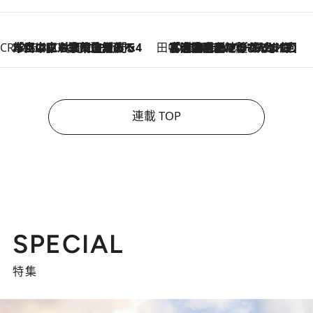
CREA'S CHOICE
2026.8.7
「立川にも歌舞伎があるんだよ」 片岡仁左衛門・市川中車ら豪華座組みで4年目の立川立飛歌舞伎へ
田中稲の勝手に再ブーム
2026.8.7
「湘南乃風に憧れて」観客大盛上がりの“タオル回し”に、ラッパー顔負けの高速歌唱まで…さだまさし（74）のアグレッシブすぎる現在地
連載 TOP
SPECIAL
特集