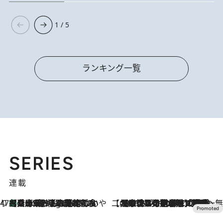
1 / 5
ランキング一覧
SERIES
連載
47都道府県の手みやげ ひんやりスイーツで夏を満喫
【兵庫県】この夏絶対食べたい 冷やしておいしいおやつ3選 淡路島の恵みをジェラートに集約
2 Hours Ago
【CREA×星野リゾート】唯一無二。癒しと発見が待つ場所へ
2026.8.7
【トンボの足水浴】ヒノキの香りに包まれて涼感マックス！約13℃の湧水かけ流しを避暑地「星野温泉 トンボの湯」で体験