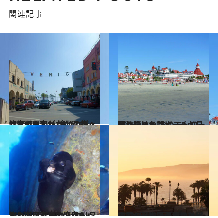
関連記事
2016.7.9
治安の悪かったLAのヴェニスビーチが 憧れの街へと生まれ変わった理由は？
旅＆お出かけ
2015.1.17
西海岸の名門ホテルが見守り続ける あのモンローがはしゃいだビーチ
旅＆お出かけ
2016.1.23
かわいいアシカの赤ちゃんと遊べる バハ・カリフォルニア半島の楽園へ
旅＆お出かけ
2016.3.25
年間の平均晴天日数は実に325日 米国西海岸を代表するビーチタウン
旅＆お出かけ