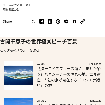
文・撮影＝古関千恵子
旅＆お出かけ
Share
古関千恵子の世界極楽ビーチ百景
この連載の別の記事を読む
vol.351
2026.05.30
《ターコイズブルーの海に囲まれた楽
園》ハネムーナーの憧れの地、世界遺
産…人気の島が点在する「ソシエテ諸
島」の旅
vol.350
2026.05.16