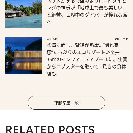
《サメがまるで壁のように…》ダイビ
ングの神様が「地球上で最も美しい」
と絶賛。世界中のダイバーが憧れる島
へ
vol.349
2025.11.11
≪湾に面し、背後が断崖…“隠れ家
感”たっぷりのエコリゾート≫全長
35mのインフィニティプールに、生簀
からロブスターを取って…驚きの食体
験も
連載記事一覧
RELATED POSTS