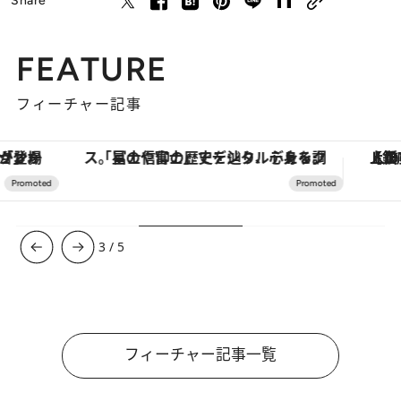
Share
FEATURE
フィーチャー記事
「星のや富士」でデジタルデトックス。冨士信仰の歴史を辿り、心身を調える。
【銀座で出合う最旬美容】美髪ケアや上質な眠
3
/
5
フィーチャー記事一覧