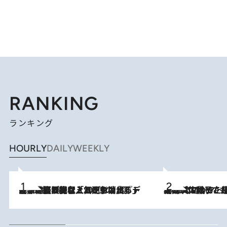
RANKING
ランキング
HOURLY
DAILY
WEEKLY
2026.8.5
【なぜ吉沢亮は「気配を消せる」のか？】興行収入208億の『国宝』を経て挑むミュージカル『ディア・エヴァン・ハンセン』。トップ俳優が舞台上でさらけ出した“孤独”とは
2026.8.5
【阿川佐和子さんの年とる力】なぜ70代で始めた趣味は“こんなに楽しい”のか？ ピアノ、俳句…スランプに陥っても続けられる“ある秘訣”とは