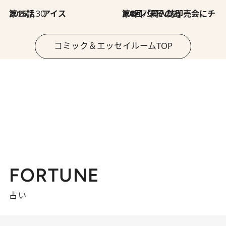
2026.7.30
第15話 アイス
2026.7.30
第8回「同人誌即売会にチャレンジ その2」
コミック＆エッセイルームTOP
FORTUNE
占い