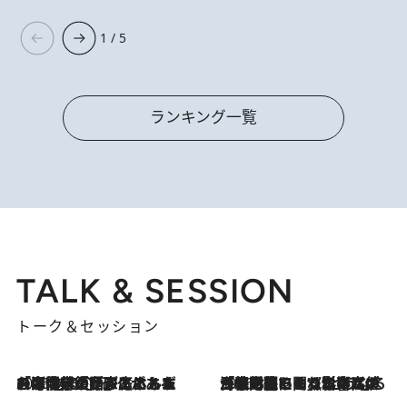
1 / 5
ランキング一覧
TALK & SESSION
トーク＆セッション
2026.8.3
「今後値上げがあるとすれば…」「リスクがあるのは今年の冬」エネルギー専門家が語る、ホルムズ海峡封鎖が家庭にもたらす“ある心配”
2026.8.3
「住宅建てられない…」「サーチャージ料の高値が続いている」ホルムズ海峡封鎖による影響はいつまで続く？《エネルギー専門家に聞く“どうなる日本の暮らし”》