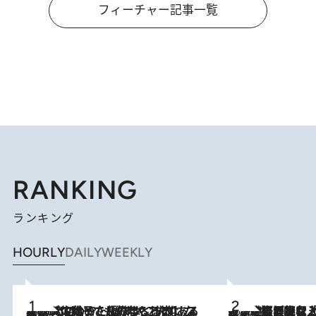
フィーチャー記事一覧
RANKING
ランキング
HOURLY
DAILY
WEEKLY
2026.8.5
【阿川佐和子さんの年とる力】なぜ70代で始めた趣味は“こんなに楽しい”のか？ ピアノ、俳句…スランプに陥っても続けられる“ある秘訣”とは
2026.8.5
【なぜ吉沢亮は「気配を消せる」のか？】興行収入208億の『国宝』を経て挑むミュージカル『ディア・エヴァン・ハンセン』。トップ俳優が舞台上でさらけ出した“孤独”とは