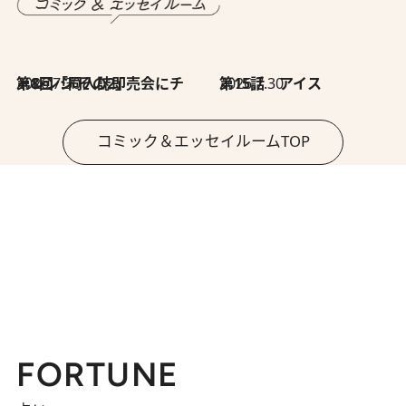
2026.7.30
第8回「同人誌即売会にチャレンジ その2」
2026.7.30
第15話 アイス
コミック＆エッセイルームTOP
FORTUNE