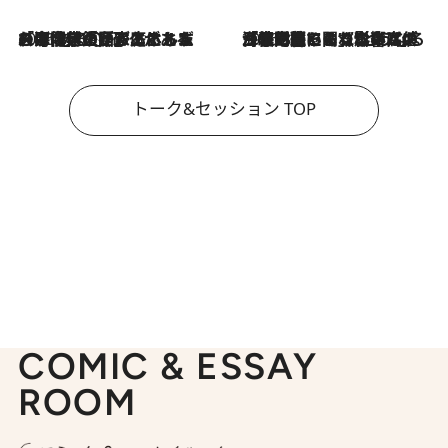
2026.8.3
「今後値上げがあるとすれば…」「リスクがあるのは今年の冬」エネルギー専門家が語る、ホルムズ海峡封鎖が家庭にもたらす“ある心配”
2026.8.3
「住宅建てられない…」「サーチャージ料の高値が続いている」ホルムズ海峡封鎖による影響はいつまで続く？《エネルギー専門家に聞く“どうなる日本の暮らし”》
トーク&セッション TOP
COMIC & ESSAY
ROOM