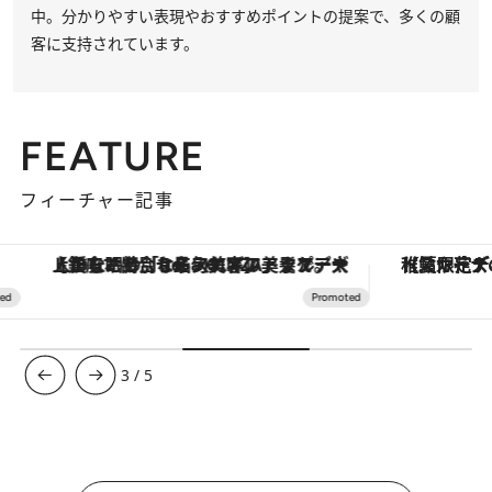
中。分かりやすい表現やおすすめポイントの提案で、多くの顧
客に支持されています。
FEATURE
フィーチャー記事
【銀座で出合う最旬美容】美髪ケアや上質な眠り…セルフケアのアップデートから、特別な名入れギフトまで。大人のための「ReFa GINZA」クルーズ
【夏限定ディナーコース】旬を迎
3
/
5