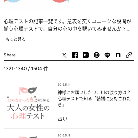
心理テストの記事一覧です。意表を突くユニークな設問が
揃う心理テストで、自分の心の中を覗いてみませんか？
恋愛、仕事、人間関係の深層心理……、自分でも気づかな
もっと見る
かったあなたの“本当の気持ち”が浮かび上がります。
占い
Share
1321-1340 / 1504
件
2016.5.14
神様にお願いしたい、川の渡り方は？
心理テストで知る「結婚に反対された
ら」
占い
2016.5.11