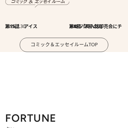
2026.7.30
第15話 アイス
2026.7.30
第8回「同人誌即売会にチャレンジ その2」
コミック＆エッセイルームTOP
FORTUNE