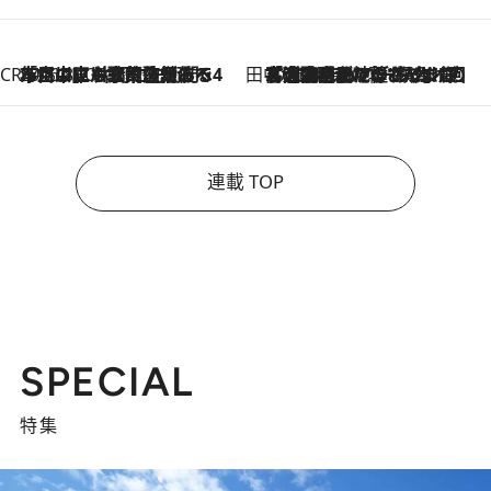
CREA'S CHOICE
2026.8.7
「立川にも歌舞伎があるんだよ」 片岡仁左衛門・市川中車ら豪華座組みで4年目の立川立飛歌舞伎へ
田中稲の勝手に再ブーム
2026.8.7
「湘南乃風に憧れて」観客大盛上がりの“タオル回し”に、ラッパー顔負けの高速歌唱まで…さだまさし（74）のアグレッシブすぎる現在地
連載 TOP
SPECIAL
特集