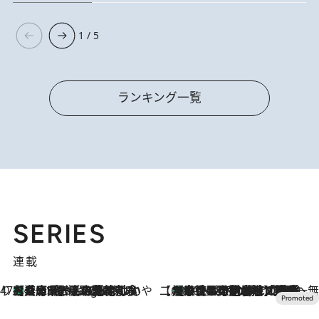
1 / 5
ランキング一覧
SERIES
連載
47都道府県の手みやげ ひんやりスイーツで夏を満喫
【兵庫県】この夏絶対食べたい 冷やしておいしいおやつ3選 淡路島の恵みをジェラートに集約
8 Minutes Ago
【CREA×星野リゾート】唯一無二。癒しと発見が待つ場所へ
【トンボの足水浴】ヒノキの香りに包まれて涼感マックス！約13℃の湧水かけ流しを避暑地「星野温泉 トンボの湯」で体験
2026.8.7