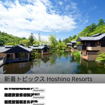
新着トピックス Hoshino Resorts
【トンボの足水浴】ヒノキの香りに包まれて涼感マックス！約13℃の湧水かけ流しを避暑地「星野温泉 トンボの湯」で体験
2026.8.7
2026.7.31
【ホテル帰省】という選択肢をOMOが提案。家族とほどよい距離を保つには「昼は実家、夜は気兼ねなくホテルで！」
2026.7.24
【夏限定ディナーコース】旬を迎える稚鮎や花ズッキーニなどをイタリア・トスカーナの郷土料理の手法で満喫！