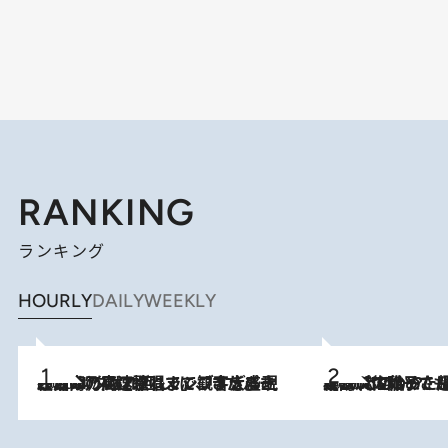
RANKING
ランキング
HOURLY
DAILY
WEEKLY
2026.8.7
「湘南乃風に憧れて」観客大盛上がりの“タオル回し”に、ラッパー顔負けの高速歌唱まで…さだまさし（74）のアグレッシブすぎる現在地
2026.8.5
【阿川佐和子さんの年とる力】なぜ70代で始めた趣味は“こんなに楽しい”のか？ ピアノ、俳句…スランプに陥っても続けられる“ある秘訣”とは