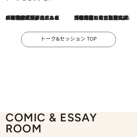
2026.8.3
「今後値上げがあるとすれば…」「リスクがあるのは今年の冬」エネルギー専門家が語る、ホルムズ海峡封鎖が家庭にもたらす“ある心配”
2026.8.3
「住宅建てられない…」「サーチャージ料の高値が続いている」ホルムズ海峡封鎖による影響はいつまで続く？《エネルギー専門家に聞く“どうなる日本の暮らし”》
トーク&セッション TOP
COMIC & ESSAY
ROOM