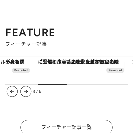
FEATURE
フィーチャー記事
「土佐和ハーブかき氷」がOMO7高知に登場！生姜、山椒、大葉など目にも舌にも涼を呼ぶ郷土の味
ヴァシュロン・コンスタンタン
3
/
6
フィーチャー記事一覧