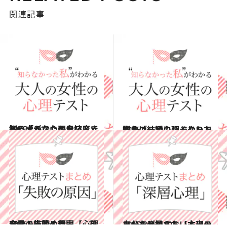
関連記事
2015.12.19
飼い犬がなつかないときどうする？心理テストで知る「あなたの鬼嫁度」
占い
2015.11.14
勝負の一瞬につぶやいたことは？ 心理テストで知る「結婚のしくじり方」
占い
2015.12.30
恋愛・結婚・仕事……あなたの失敗の原因【心理テストまとめ7】
占い
2015.8.21
あなたが知らない本当の自分を発見する【心理テストまとめ10】
占い