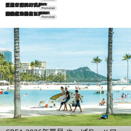
2026.7.17
「土佐和ハーブかき氷」がOMO7高知に登場！生姜、山椒、大葉など目にも舌にも涼を呼ぶ郷土の味
2026.7.10
NEW OPEN！【界 草津】名湯の地に誕生。趣の異なる2種の温泉と上州ならではの会席・蕎麦割烹など美食を味わう究極の癒やし旅