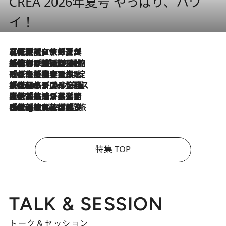
CREA 2026年夏号 やっぱり、ハワ
イ！
2026.8.7
【厳選旅コスメ】「多機能アイテムがメイン！」旅好き美容エディターが選んだ夏旅ベストコスメを発表【Mサイズジップ】
2026.8.6
「荷物が増えるほど旅ストレスは増す」美容ジャーナリストがたどり着いた最終結論。“化粧品を劇的に減らす”感動の凝縮美容とは
2026.8.6
「旅先には金髪ウィッグを持参」日本と同じメイクでは損してる!? 美容ジャーナリストが提案する“掟破りの旅美容”とは
2026.8.6
【厳選旅コスメ】「身軽さ＆UV対策重視！」ヘアアーティストshucoが選んだ夏旅ベストコスメを発表【Mサイズジップ】
2026.8.5
【厳選旅コスメ】国内をあちこち移動する河井菜摘が選んだ夏旅ベストコスメ発表！「リラックスアイテムはマスト」【Mサイズジップ】
2026.8.4
【厳選旅コスメ】「紫外線＆乾燥対策しながらメイク感も！」ヘア＆メイクGeorgeが選んだ夏旅ベストコスメを発表！【Mサイズジップ】
特集 TOP
TALK & SESSION
トーク＆セッション