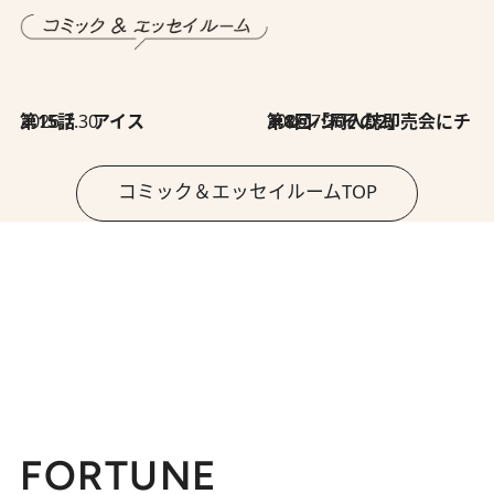
2026.7.30
第15話 アイス
2026.7.30
第8回「同人誌即売会にチャレンジ その2」
コミック＆エッセイルームTOP
FORTUNE