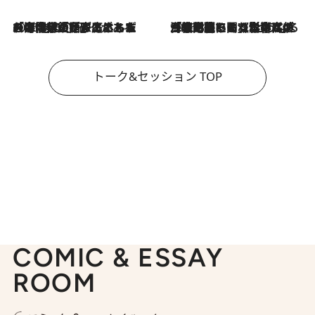
2026.8.3
「今後値上げがあるとすれば…」「リスクがあるのは今年の冬」エネルギー専門家が語る、ホルムズ海峡封鎖が家庭にもたらす“ある心配”
2026.8.3
「住宅建てられない…」「サーチャージ料の高値が続いている」ホルムズ海峡封鎖による影響はいつまで続く？《エネルギー専門家に聞く“どうなる日本の暮らし”》
トーク&セッション TOP
COMIC & ESSAY
ROOM