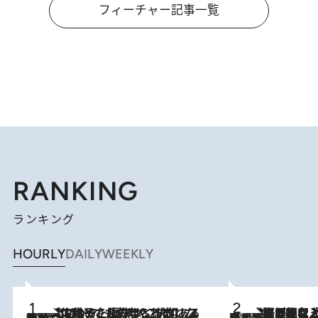
フィーチャー記事一覧
RANKING
ランキング
HOURLY
DAILY
WEEKLY
2026.8.5
【阿川佐和子さんの年とる力】なぜ70代で始めた趣味は“こんなに楽しい”のか？ ピアノ、俳句…スランプに陥っても続けられる“ある秘訣”とは
2026.8.5
【なぜ吉沢亮は「気配を消せる」のか？】興行収入208億の『国宝』を経て挑むミュージカル『ディア・エヴァン・ハンセン』。トップ俳優が舞台上でさらけ出した“孤独”とは