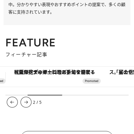
中。分かりやすい表現やおすすめポイントの提案で、多くの顧
客に支持されています。
FEATURE
フィーチャー記事
「星のや富士」でデジタルデトックス。冨士信仰の歴史を辿り、心身を調える。
【銀座で出合う最旬美容】美髪ケアや上質な眠
3
/
5