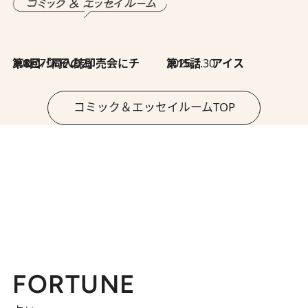
2026.7.30
第8回「同人誌即売会にチャレンジ その2」
2026.7.30
第15話 アイス
コミック＆エッセイルームTOP
FORTUNE