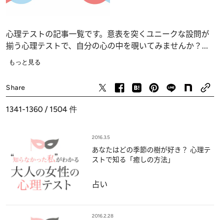
心理テストの記事一覧です。意表を突くユニークな設問が
揃う心理テストで、自分の心の中を覗いてみませんか？
恋愛、仕事、人間関係の深層心理……、自分でも気づかな
もっと見る
かったあなたの“本当の気持ち”が浮かび上がります。
占い
Share
1341-1360 / 1504
件
2016.3.5
あなたはどの季節の樹が好き？ 心理テ
ストで知る「癒しの方法」
占い
2016.2.28