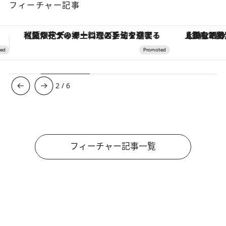
フィーチャー記事
【銀座で出合う最旬美容】美髪ケアや上質な眠り…セルフケアのアップデートから、特別な名入れギフトまで。大人のための「ReFa GINZA」クルーズ
3
/
6
フィーチャー記事一覧