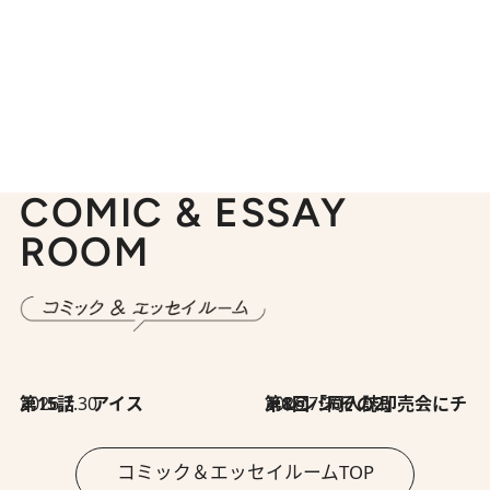
COMIC & ESSAY
ROOM
2026.7.30
第15話 アイス
2026.7.30
第8回「同人誌即売会にチャレンジ その2」
コミック＆エッセイルームTOP