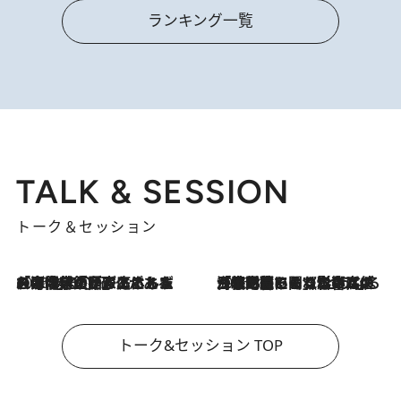
ランキング一覧
TALK & SESSION
トーク＆セッション
2026.8.3
「今後値上げがあるとすれば…」「リスクがあるのは今年の冬」エネルギー専門家が語る、ホルムズ海峡封鎖が家庭にもたらす“ある心配”
2026.8.3
「住宅建てられない…」「サーチャージ料の高値が続いている」ホルムズ海峡封鎖による影響はいつまで続く？《エネルギー専門家に聞く“どうなる日本の暮らし”》
トーク&セッション TOP