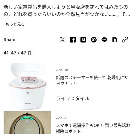
新しい家電製品を購入しようと量販店を訪れてはみたもの
の、どれを買ったらいいのか全然見当がつかない……。そ
んな経験はありませんか？ 総合家電アドバイザーの資格
もっと見る
を持つライター・にしかわゆみこさんが、迷えるあなたに
ライフスタイル
フィットする旬のアイテムをおすすめします！
Share
41-47 / 47
件
2014.1.18
話題のスチーマーを使って 乾燥肌にサ
ヨウナラ！
ライフスタイル
2014.1.4
スマホで遠隔操作もOK！ 賢い最先端お
掃除ロボット