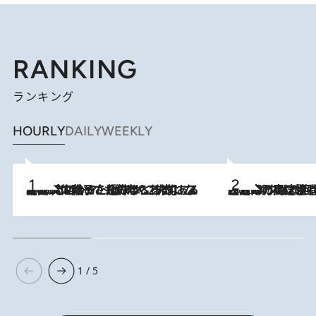
RANKING
ランキング
HOURLY
DAILY
WEEKLY
2026.8.5
【阿川佐和子さんの年とる力】なぜ70代で始めた趣味は“こんなに楽しい”のか？ ピアノ、俳句…スランプに陥っても続けられる“ある秘訣”とは
2026.8.7
「湘南乃風に憧れて」観客大盛上がりの“タオル回し”に、ラッパー顔負けの高速歌唱まで…さだまさし（74）のアグレッシブすぎる現在地
1 / 5