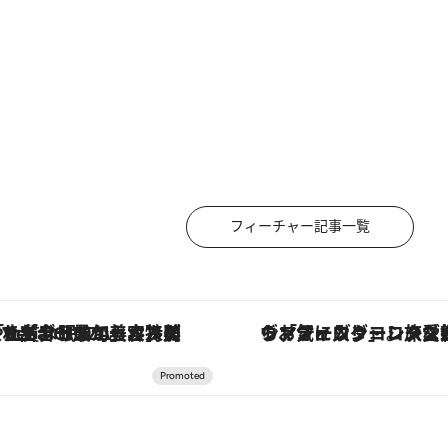
フィーチャー記事一覧
【銀座で出合う最旬美容】美髪ケアや上質な眠り…セルフケアのアップデートから、特別な名入れギフトまで。大人のための「ReFa GINZA」クルーズ