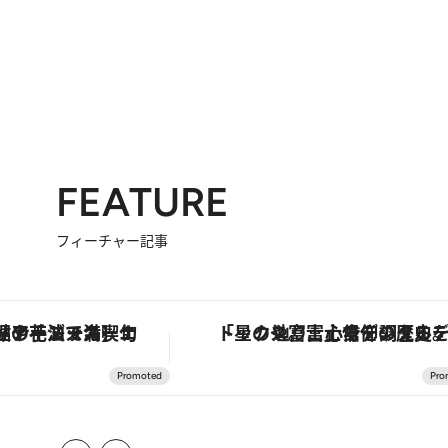
FEATURE
フィーチャー記事
鮎や花ズッキーニなどをイタリア・トスカーナの郷土料理の手法で満喫！
「星のや富士」でデジタルデトックス。冨士信仰の歴史を辿り、心身を調える