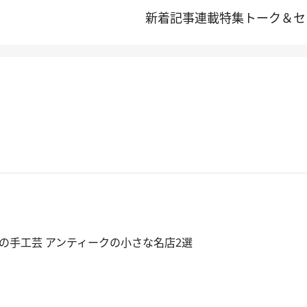
新着記事
連載
特集
トーク＆セ
の手工芸 アンティークの小さな名店2選