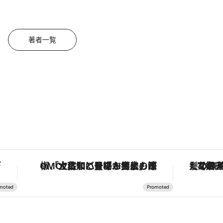
著者一覧
。
「土佐和ハーブかき氷」がOMO7高知に登場！生姜、山椒、大葉など目にも舌にも涼を呼ぶ郷土の味