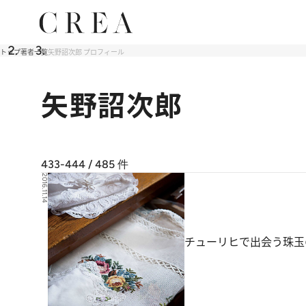
トップ
著者一覧
矢野詔次郎 プロフィール
矢野詔次郎
433-444 / 485
件
2016.11.14
チューリヒで出会う珠玉