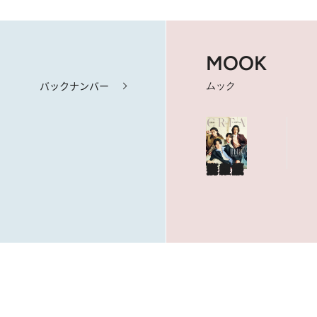
MOOK
バックナンバー
ムック
海も山もグルメも。人生最高の旅へ
やっぱり、ハワイ！
目次を見る
特集記事を読む
ショップリスト