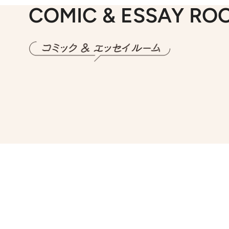
COMIC & ESSAY RO
2026.7.30
第15話 アイス
2026.
第8回「同人誌即
2026.7.8
川添愛「言葉のセンス研究所」（7）今の時代でもどうにか使えそうな「攻める言葉」を考える
2026.
第35回「打ち勝て！ 本厄 その3」