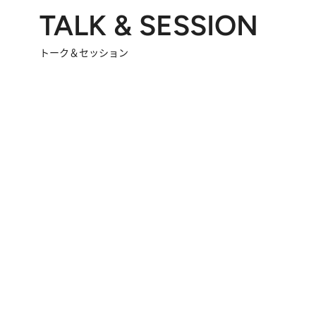
TALK & SESSION
トーク＆セッション
2026.8.3
「今後値上げがあるとすれば…」「リスクがあるのは今年の冬」エネルギー専門家が語る、ホルムズ海峡封鎖が家庭にもたらす“ある心配”
2026.
「住宅建てられない…」「サーチャージ料の高値が続いている」ホルムズ海峡封鎖による影響はいつまで続く？《エネルギー専門家に聞く“どうなる日本の暮らし”》