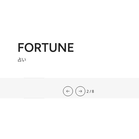
FORTUNE
占い
流光七奈の12星座占い
2026年下半期の運勢
韓国式四柱推命
心理占星学研究家
岡本翔子の星占い2026年
2026.7.31
心理占星学研究家 岡本翔子の星占い
2026.7.29
流光七奈の12星座占い
6 Hours Ago
東京ケイ子の 「オンナの算命学」
2 Hours Ago
岡本翔子の日めくりムーンカレンダー
2026.8.2
今週の12星座占い
2
/
8