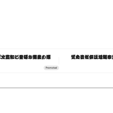
「土佐和ハーブかき氷」がOMO7高知に登場！生姜、山椒、大葉など目にも舌にも涼を呼ぶ郷土の味