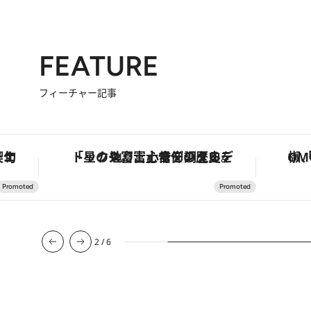
FEATURE
フィーチャー記事
手法で満喫！
「星のや富士」でデジタルデトックス。冨士信仰の歴史を辿り、心身を調える。
2
/
6