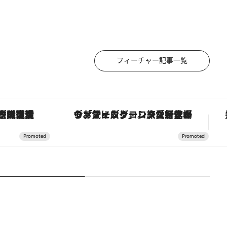
フィーチャー記事一覧
「大事なのは地域の意識を変えること」。ロレックス賞受賞の自然保護活動家が実現させたナイジェリアの自然環境の復活
ヴァシュロン・コンスタンタン「オーヴァーシーズ・オートマティック」。旅愛好家のお気に入りコレクションから、ジェンダーレスな新作が登場