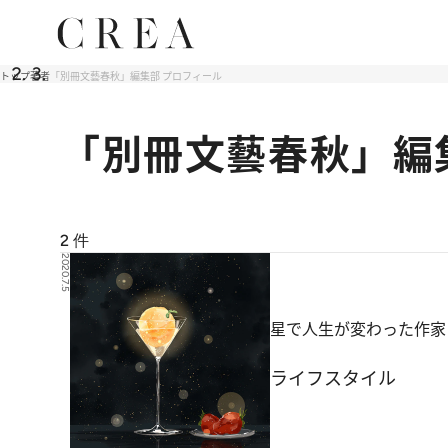
トップ
著者
「別冊文藝春秋」編集部 プロフィール
「別冊文藝春秋」編
2
件
2020.7.5
星で人生が変わった作家
ライフスタイル