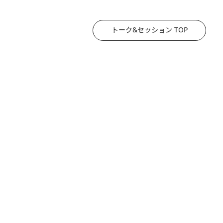
トーク&セッション TOP
2026.8.3
《「文士の子ども被害者の会」発足！》阿川佐和子（72）が語る遠藤周作に北杜夫、劇作家・矢代静一の子どもたちの“文豪プライベート事件簿”