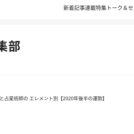
新着記事
連載
特集
トーク＆セ
集部
と占星術師の エレメント別【2020年後半の運勢】