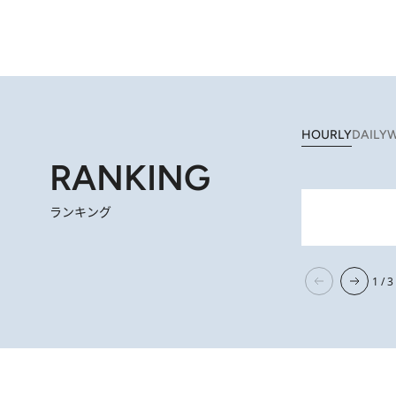
HOURLY
DAILY
W
RANKING
ランキング
2026.
【阿川佐和子さんの年とる力】なぜ70代で始めた趣味は“こんなに楽しい”のか？ ピアノ、俳句…スランプに陥っても
1 / 3