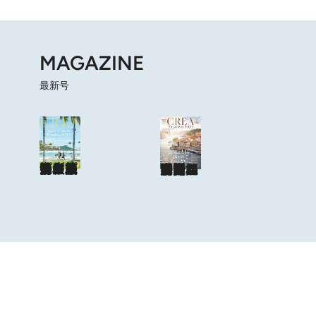
MAGAZINE
最新号
海も山もグルメも。人生最高の旅へ
やっぱり、ハワイ！
目次を見る
特集記事を読む
ショップリスト
海風と太陽に誘われてポルトガルに会いに行く
目次を見る
特集記事を読む