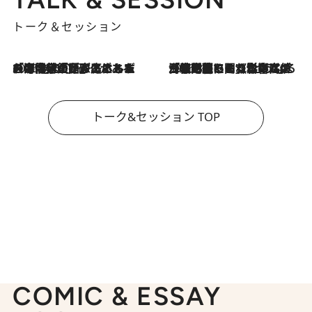
トーク＆セッション
2026.8.3
「今後値上げがあるとすれば…」「リスクがあるのは今年の冬」エネルギー専門家が語る、ホルムズ海峡封鎖が家庭にもたらす“ある心配”
2026.8.3
「住宅建てられない…」「サーチャージ料の高値が続いている」ホルムズ海峡封鎖による影響はいつまで続く？《エネルギー専門家に聞く“どうなる日本の暮らし”》
トーク&セッション TOP
COMIC & ESSAY