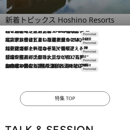
新着トピックス Hoshino Resorts
2026.8.7
【トンボの足水浴】ヒノキの香りに包まれて涼感マックス！約13℃の湧水かけ流しを避暑地「星野温泉 トンボの湯」で体験
2026.7.31
【ホテル帰省】という選択肢をOMOが提案。家族とほどよい距離を保つには「昼は実家、夜は気兼ねなくホテルで！」
2026.7.24
【夏限定ディナーコース】旬を迎える稚鮎や花ズッキーニなどをイタリア・トスカーナの郷土料理の手法で満喫！
2026.7.17
「土佐和ハーブかき氷」がOMO7高知に登場！生姜、山椒、大葉など目にも舌にも涼を呼ぶ郷土の味
2026.7.10
NEW OPEN！【界 草津】名湯の地に誕生。趣の異なる2種の温泉と上州ならではの会席・蕎麦割烹など美食を味わう究極の癒やし旅
特集 TOP
TALK & SESSION