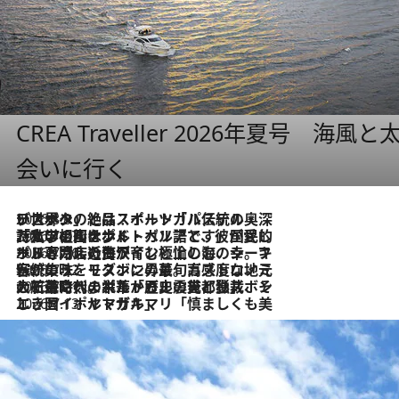
CREA Traveller 2026年夏号
会いに行く
2026.8.8
リスボンの絶品スイーツ「パステル・デ・ナタ」とは？ポルトガル伝統の奥深い世界へ
2026.7.27
「私の祖国はポルトガル語です」国民的詩人フェルナンド・ペソアと、彼が愛した文学の街を歩く
2026.7.26
ポルトガル近海が育む極上の海の幸。キリリと冷えた白ワインと愉しむ、シーフード専門店の贅沢
2026.7.22
伝統の味をモダンに昇華。高感度な地元客が集う、リスボンの最旬ガストロノミー
2026.7.21
大航海時代の栄華から、震災、独裁、そして革命へ。ポルトガル・首都リスボンの石畳に刻まれた「歴史の光と影」
2026.7.13
エッセイ・ヤマザキマリ「慎ましくも美しき国 ポルトガル」