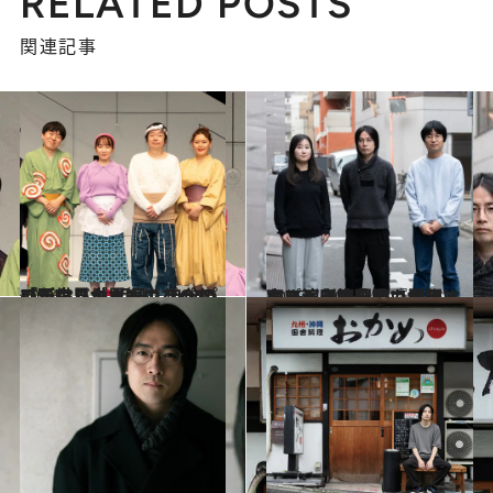
RELATED POSTS
関連記事
2024.3.7
「天才バカボンのパパなのだ」レポ 明日、自分のいる世界がバカボンの パパがいる世界線になっていたら
ライフスタイル
2025.4.10
いま演劇の現場で活躍するプレイヤーはカルチャーとどう接しているのか？ 玉田企画『地図にない』上演記念、劇作家・演出家鼎談
カルチャー