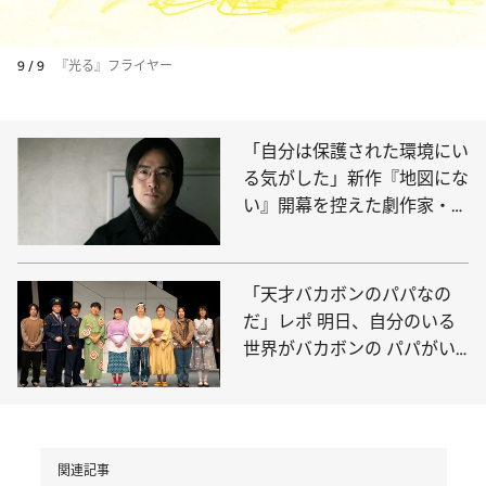
9 / 9
『光る』フライヤー
「自分は保護された環境にい
る気がした」新作『地図にな
い』開幕を控えた劇作家・玉
田真也が能登半島を巡り、気
づいたこと
「天才バカボンのパパなの
だ」レポ 明日、自分のいる
世界がバカボンの パパがい
る世界線になっていたら
関連記事