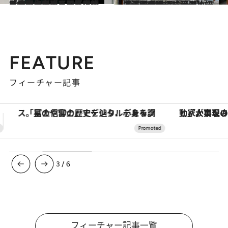
2025.3.24
「自分は保護された環境にいる気がした」新作『地図にない』開幕を控えた劇作家・玉田真也が能登半島を巡り、気づいたこと
カルチャー
2022.12.19
【玉田真也の成分表】 三浦透子が長編映画単独初主演 監督作品『そばかす』が公開
カルチャー
FEATURE
フィーチャー記事
「大事なのは地域の意識を変えること」。ロレックス賞受賞の自然保護活動家が実現させたナイジェリアの自然環境の復活
3
/
6
フィーチャー記事一覧