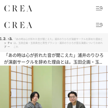
ト
カル
「あの時は心が折れた音が聞こえた」浦井のりひろが演劇サークルを辞めた理由と
ッ
チャ
は。玉田企画・玉田真也と男性ブランコ・浦井のりひろが語る演劇についてのあれ
プ
ー
これ
「あの時は心が折れた音が聞こえた」浦井のりひろ
が演劇サークルを辞めた理由とは。玉田企画・玉田
真也と男性ブランコ・浦井のりひろが語る演劇につ
いてのあれこれ