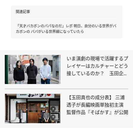
関連記事
「天才バカボンのパパなのだ」レポ 明日、自分のいる世界がバ
カボンの パパがいる世界線になっていたら
いま演劇の現場で活躍するプ
レイヤーはカルチャーとどう
接しているのか？ 玉田企画
『地図にない』上演記念、劇
作家・演出家鼎談
【玉田真也の成分表】 三浦
透子が長編映画単独初主演
監督作品『そばかす』が公開