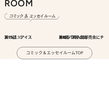
ROOM
2026.7.30
第15話 アイス
2026.7.30
第8回「同人誌即売会にチャレンジ その2」
コミック＆エッセイルームTOP