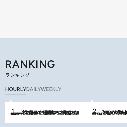
RANKING
ランキング
HOURLY
DAILY
WEEKLY
2026.8.5
【阿川佐和子さんの年とる力】なぜ70代で始めた趣味は“こんなに楽しい”のか？ ピアノ、俳句…スランプに陥っても続けられる“ある秘訣”とは
2026.8.8
《北欧の人々の幸福度が高いのは…》元デンマーク親善大使が出会った“心が満たされる暮らし”「いいかげんにヒュッゲしなさい！」