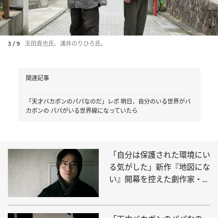
3 / 9
玉田真也氏、浦井のりひろ氏。
関連記事
「天才バカボンのパパなのだ」レポ 明日、自分のいる世界がバ
カボンの パパがいる世界線になっていたら
「自分は保護された環境にい
る気がした」新作『地図にな
い』開幕を控えた劇作家・玉
田真也が能登半島を巡り、気
づいたこと