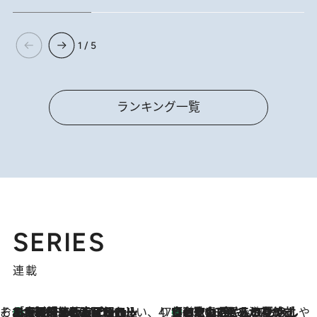
1 / 5
ランキング一覧
SERIES
連載
そおだよおこの関西おいしい、おやつ紀行
［大阪府箕面市］一皿一皿目の前で仕上げられる、料理を巧みに組み込んだアシェットデセールコース「ミチル アシェット デセール（Michiru assiette dessert）」
2026.8.9
47都道府県の手みやげ ひんやりスイーツで夏を満喫
【和歌山県】この夏絶対食べたい 冷やしておいしいおやつ3選 みかんがごろっと丸ごと入ったジュレ
2026.8.9