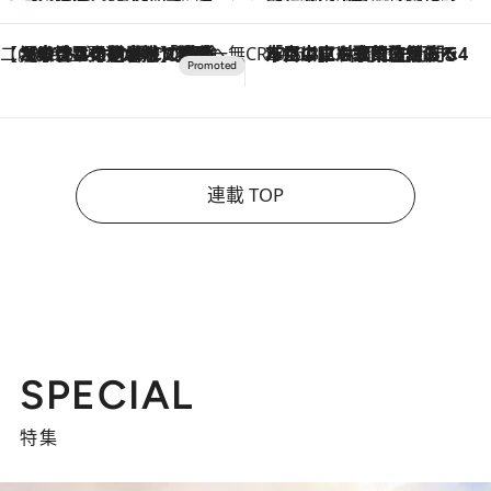
【CREA×星野リゾート】唯一無二。癒しと発見が待つ場所へ
2026.8.7
【トンボの足水浴】ヒノキの香りに包まれて涼感マックス！約13℃の湧水かけ流しを避暑地「星野温泉 トンボの湯」で体験
CREA'S CHOICE
2026.8.7
「立川にも歌舞伎があるんだよ」 片岡仁左衛門・市川中車ら豪華座組みで4年目の立川立飛歌舞伎へ
連載 TOP
SPECIAL
特集