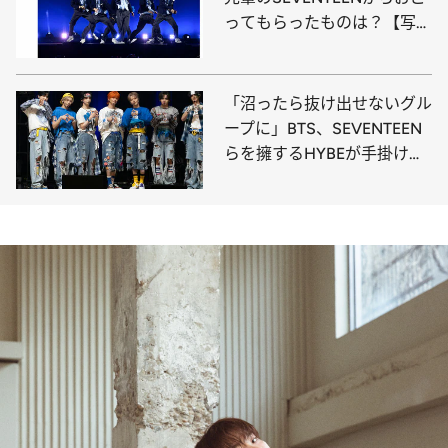
ってもらったものは？【写真
多数】
「沼ったら抜け出せないグル
ープに」BTS、SEVENTEEN
らを擁するHYBEが手掛ける
新世代J-POPボーイズグルー
プ「aoen」がついにデビュ
ー【独占写真多数】