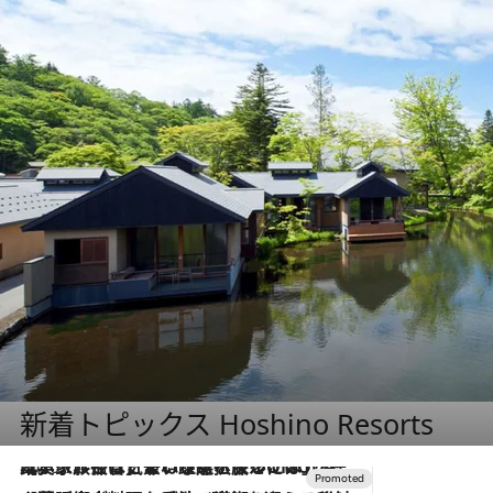
新着トピックス Hoshino Resorts
2026.7.31
【ホテル帰省】という選択肢をOMOが提案。家族とほどよい距離を保つには「昼は実家、夜は気兼ねなくホテルで！」