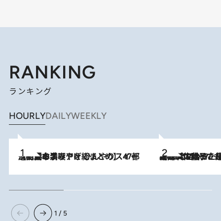
RANKING
ランキング
HOURLY
DAILY
WEEKLY
2026.8.5
【西日本エリアを総まとめ】 47都道府県の手みやげ ひんやりスイーツで夏を満喫
2026.8.5
【阿川佐和子さんの年とる力】なぜ70代で始めた趣味は“こんなに楽しい”のか？ ピアノ、俳句…スランプに陥っても続けられる“ある秘訣”とは
1 / 5