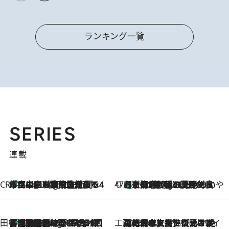
ランキング一覧
SERIES
連載
CREA'S CHOICE
「立川にも歌舞伎があるんだよ」 片岡仁左衛門・市川中車ら豪華座組みで4年目の立川立飛歌舞伎へ
1 Hour Ago
47都道府県の手みやげ ひんやりスイーツで夏を満喫
【京都府】この夏絶対食べたい 冷やしておいしいおやつ3選 ひと口目から心を掴む新緑のテリーヌ
1 Hour Ago
田中稲の勝手に再ブーム
「湘南乃風に憧れて」観客大盛上がりの“タオル回し”に、ラッパー顔負けの高速歌唱まで…さだまさし（74）のアグレッシブすぎる現在地
6 Hours Ago
工藤まやのおもてなしハワイ
2026.8.6
【ハワイ土産】ローカルの絶大な支持で復活！ 絶品の幻クッキー《元ファンの日本人女性が受け継いだ名店》