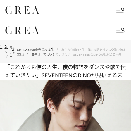
ト
カル
CREA 2026年春号 美容は、
「これからも僕の人生、僕の物語をダンスや歌で伝え
ッ
チャ
楽しい？ 美容は、苦しい？
ていきたい」SEVENTEENのDINOが見据える未来
プ
ー
「これからも僕の人生、僕の物語をダンスや歌で伝
えていきたい」SEVENTEENのDINOが見据える未
来