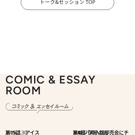
トーク&セッション TOP
COMIC & ESSAY
ROOM
2026.7.30
第15話 アイス
2026.7.30
第8回「同人誌即売会にチャレンジ その2」