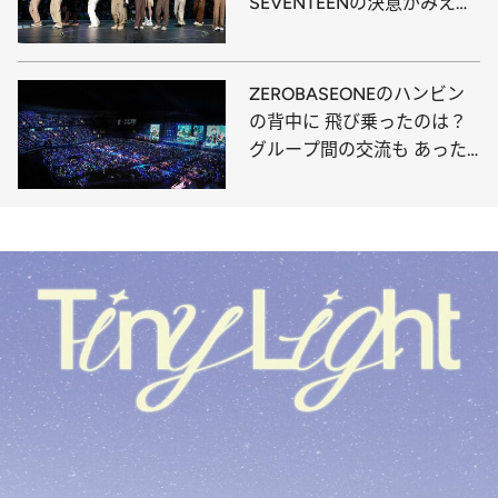
SEVENTEENの決意がみえ
た“夢の舞台”をお届け
ZEROBASEONEのハンビン
の背中に 飛び乗ったのは？
グループ間の交流も あった
「M COUNTDOWN
STAGE」