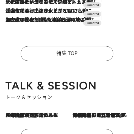
2026.7.24
【夏限定ディナーコース】旬を迎える稚鮎や花ズッキーニなどをイタリア・トスカーナの郷土料理の手法で満喫！
2026.7.17
「土佐和ハーブかき氷」がOMO7高知に登場！生姜、山椒、大葉など目にも舌にも涼を呼ぶ郷土の味
2026.7.10
NEW OPEN！【界 草津】名湯の地に誕生。趣の異なる2種の温泉と上州ならではの会席・蕎麦割烹など美食を味わう究極の癒やし旅
特集 TOP
TALK & SESSION
トーク＆セッション
2026.8.3
「今後値上げがあるとすれば…」「リスクがあるのは今年の冬」エネルギー専門家が語る、ホルムズ海峡封鎖が家庭にもたらす“ある心配”
2026.8.3
「住宅建てられない…」「サーチャージ料の高値が続いている」ホルムズ海峡封鎖による影響はいつまで続く？《エネルギー専門家に聞く“どうなる日本の暮らし”》