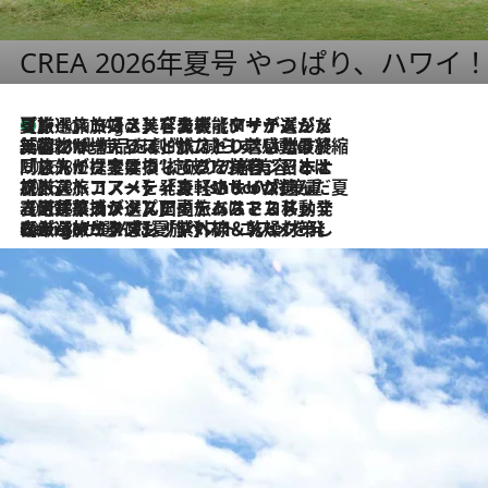
CREA 2026年夏号 やっぱり、ハワイ
【厳選旅コスメ】「多機能アイテムがメイン！」旅好き美容エディターが選んだ夏旅ベストコスメを発表【Mサイズジップ】
1 Hour Ago
2026.8.6
「荷物が増えるほど旅ストレスは増す」美容ジャーナリストがたどり着いた最終結論。“化粧品を劇的に減らす”感動の凝縮美容とは
2026.8.6
「旅先には金髪ウィッグを持参」日本と同じメイクでは損してる!? 美容ジャーナリストが提案する“掟破りの旅美容”とは
2026.8.6
【厳選旅コスメ】「身軽さ＆UV対策重視！」ヘアアーティストshucoが選んだ夏旅ベストコスメを発表【Mサイズジップ】
2026.8.5
【厳選旅コスメ】国内をあちこち移動する河井菜摘が選んだ夏旅ベストコスメ発表！「リラックスアイテムはマスト」【Mサイズジップ】
2026.8.4
【厳選旅コスメ】「紫外線＆乾燥対策しながらメイク感も！」ヘア＆メイクGeorgeが選んだ夏旅ベストコスメを発表！【Mサイズジップ】