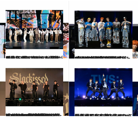
2024.5.28
日産スタジアムで14万人が熱狂！これからも進化するSEVENTEENの決意がみえた“夢の舞台”をお届け
カルチャー
2025.6.12
「沼ったら抜け出せないグループに」BTS、SEVENTEENらを擁するHYBEが手掛ける新世代J-POPボーイズグループ「aoen」がついにデビュー【独占写真多数】
カルチャー
2025.10.23
【ドームツアー追加公演決定】TOMORROW X TOGETHERが直接サプライズ報告「期待してください！ MOAちゃん！」MOAへの愛情が示されたショーケースの様子をレポ
カルチャー
2024.3.5
注目のK-POP第5世代TWSが先輩のSEVENTEENからおごってもらったものは？【写真多数】
カルチャー