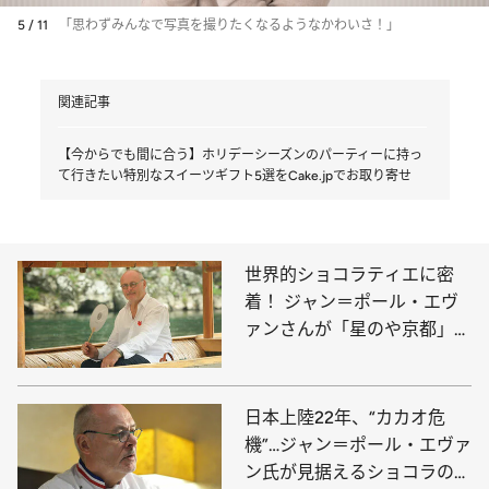
5 / 11
「思わずみんなで写真を撮りたくなるようなかわいさ！」
関連記事
【今からでも間に合う】ホリデーシーズンのパーティーに持っ
て行きたい特別なスイーツギフト5選をCake.jpでお取り寄せ
世界的ショコラティエに密
着！ ジャン＝ポール・エヴ
ァンさんが「星のや京都」で
過ごす休日
日本上陸22年、“カカオ危
機”…ジャン＝ポール・エヴァ
ン氏が見据えるショコラの未