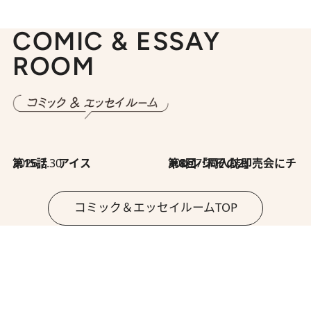
COMIC & ESSAY
ROOM
2026.7.30
第15話 アイス
2026.7.30
第8回「同人誌即売会にチャレンジ その2」
コミック＆エッセイルームTOP