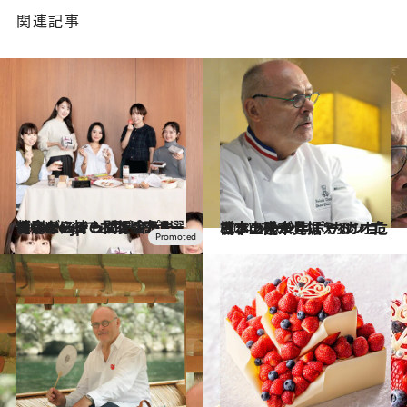
関連記事
2024.12.6
【今からでも間に合う】ホリデーシーズンのパーティーに持って行きたい特別なスイーツギフト5選をCake.jpでお取り寄せ
グルメ
2024.9.16
日本上陸22年、“カカオ危機”…ジャン＝ポール・エヴァン氏が見据えるショコラの未来とは？
カルチャー