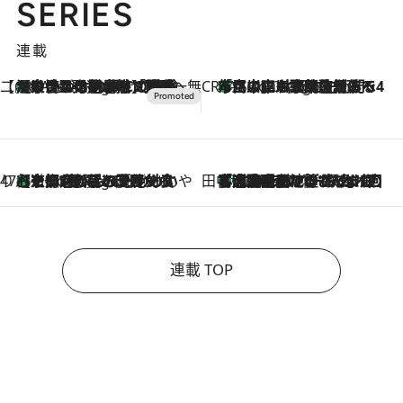
SERIES
連載
【CREA×星野リゾート】唯一無二。癒しと発見が待つ場所へ
【トンボの足水浴】ヒノキの香りに包まれて涼感マックス！約13℃の湧水かけ流しを避暑地「星野温泉 トンボの湯」で体験
5 Hours Ago
CREA'S CHOICE
「立川にも歌舞伎があるんだよ」 片岡仁左衛門・市川中車ら豪華座組みで4年目の立川立飛歌舞伎へ
7 Hours Ago
47都道府県の手みやげ ひんやりスイーツで夏を満喫
【京都府】この夏絶対食べたい 冷やしておいしいおやつ3選 ひと口目から心を掴む新緑のテリーヌ
7 Hours Ago
田中稲の勝手に再ブーム
「湘南乃風に憧れて」観客大盛上がりの“タオル回し”に、ラッパー顔負けの高速歌唱まで…さだまさし（74）のアグレッシブすぎる現在地
2026.8.7
連載 TOP