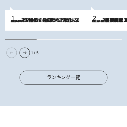
2026.8.5
【阿川佐和子さんの年とる力】なぜ70代で始めた趣味は“こんなに楽しい”のか？ ピアノ、俳句…スランプに陥っても続けられる“ある秘訣”とは
2026.8.5
【なぜ吉沢亮は「気配を消せる」のか？】興行収入208億の『国宝』を経て挑むミュージカル『ディア・エヴァン・ハンセン』。トップ俳優が舞台上でさらけ出した“孤独”とは
1 / 5
ランキング一覧