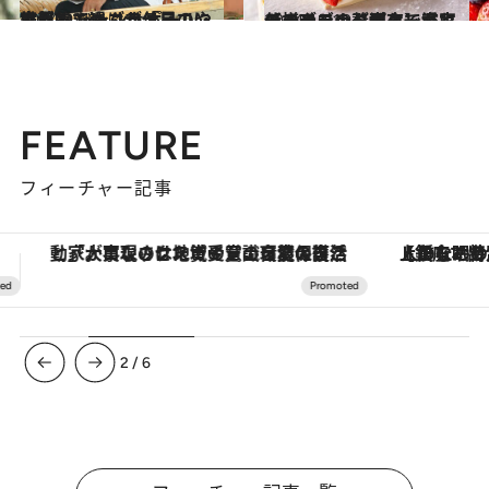
2024.9.16
世界的ショコラティエに密着！ ジャン＝ポール・エヴァンさんが「星のや京都」で過ごす休日
旅＆お出かけ
2024.10.19
【コンラッド東京】溢れるイチゴの贅沢ケーキにモンブラン、ヴィーガン仕様やドッグ用まで充実のラインナップ
グルメ
FEATURE
フィーチャー記事
【銀座で出合う最旬美容】美髪ケアや上質な眠り…セルフケアのアップデートから、特別な名入れギフトまで。大人のための「ReFa GINZA」クルーズ
3
/
6