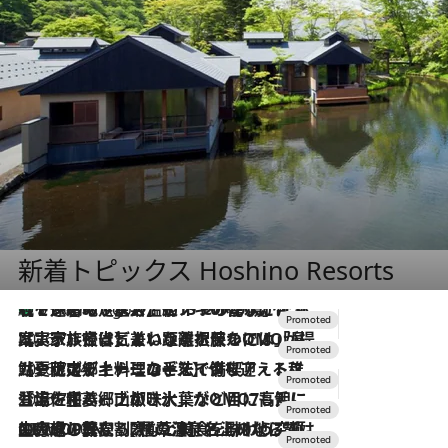
新着トピックス Hoshino Resorts
【トンボの足水浴】ヒノキの香りに包まれて涼感マックス！約13℃の湧水かけ流しを避暑地「星野温泉 トンボの湯」で体験
5 Hours Ago
2026.7.31
【ホテル帰省】という選択肢をOMOが提案。家族とほどよい距離を保つには「昼は実家、夜は気兼ねなくホテルで！」
2026.7.24
【夏限定ディナーコース】旬を迎える稚鮎や花ズッキーニなどをイタリア・トスカーナの郷土料理の手法で満喫！
2026.7.17
「土佐和ハーブかき氷」がOMO7高知に登場！生姜、山椒、大葉など目にも舌にも涼を呼ぶ郷土の味
2026.7.10
NEW OPEN！【界 草津】名湯の地に誕生。趣の異なる2種の温泉と上州ならではの会席・蕎麦割烹など美食を味わう究極の癒やし旅