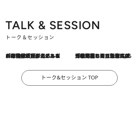
TALK & SESSION
トーク＆セッション
2026.8.3
「今後値上げがあるとすれば…」「リスクがあるのは今年の冬」エネルギー専門家が語る、ホルムズ海峡封鎖が家庭にもたらす“ある心配”
2026.8.3
「住宅建てられない…」「サーチャージ料の高値が続いている」ホルムズ海峡封鎖による影響はいつまで続く？《エネルギー専門家に聞く“どうなる日本の暮らし”》
トーク&セッション TOP