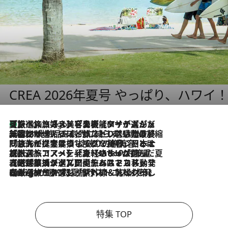
CREA 2026年夏号 やっぱり、ハワイ
【厳選旅コスメ】「多機能アイテムがメイン！」旅好き美容エディターが選んだ夏旅ベストコスメを発表【Mサイズジップ】
7 Hours Ago
2026.8.6
「荷物が増えるほど旅ストレスは増す」美容ジャーナリストがたどり着いた最終結論。“化粧品を劇的に減らす”感動の凝縮美容とは
2026.8.6
「旅先には金髪ウィッグを持参」日本と同じメイクでは損してる!? 美容ジャーナリストが提案する“掟破りの旅美容”とは
2026.8.6
【厳選旅コスメ】「身軽さ＆UV対策重視！」ヘアアーティストshucoが選んだ夏旅ベストコスメを発表【Mサイズジップ】
2026.8.5
【厳選旅コスメ】国内をあちこち移動する河井菜摘が選んだ夏旅ベストコスメ発表！「リラックスアイテムはマスト」【Mサイズジップ】
2026.8.4
【厳選旅コスメ】「紫外線＆乾燥対策しながらメイク感も！」ヘア＆メイクGeorgeが選んだ夏旅ベストコスメを発表！【Mサイズジップ】
特集 TOP