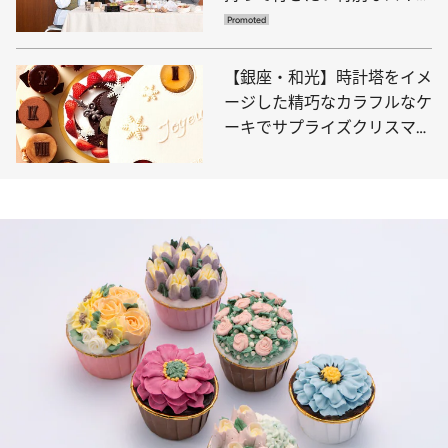
ツギフト5選をCake.jpでお取
り寄せ
【銀座・和光】時計塔をイメ
ージした精巧なカラフルなケ
ーキでサプライズクリスマ
ス！〈注目の新作3選〉