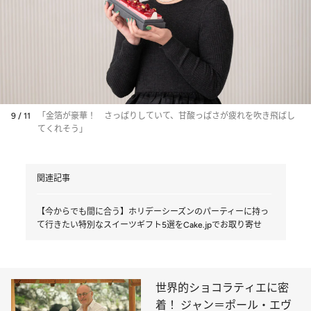
9 / 11
「金箔が豪華！ さっぱりしていて、甘酸っぱさが疲れを吹き飛ばし
てくれそう」
関連記事
【今からでも間に合う】ホリデーシーズンのパーティーに持っ
て行きたい特別なスイーツギフト5選をCake.jpでお取り寄せ
世界的ショコラティエに密
着！ ジャン＝ポール・エヴ