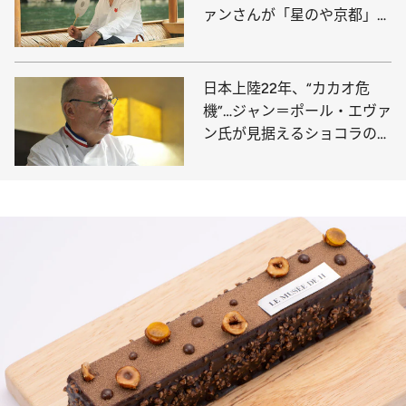
ァンさんが「星のや京都」で
過ごす休日
日本上陸22年、“カカオ危
機”…ジャン＝ポール・エヴァ
ン氏が見据えるショコラの未
来とは？