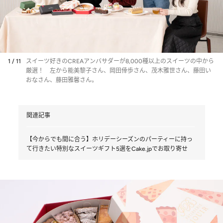
1 / 11
スイーツ好きのCREAアンバサダーが8,000種以上のスイーツの中から
厳選！ 左から能美黎子さん、岡田倖歩さん、茂木雅世さん、藤田い
おなさん、藤田雅馨さん。
関連記事
【今からでも間に合う】ホリデーシーズンのパーティーに持っ
て行きたい特別なスイーツギフト5選をCake.jpでお取り寄せ