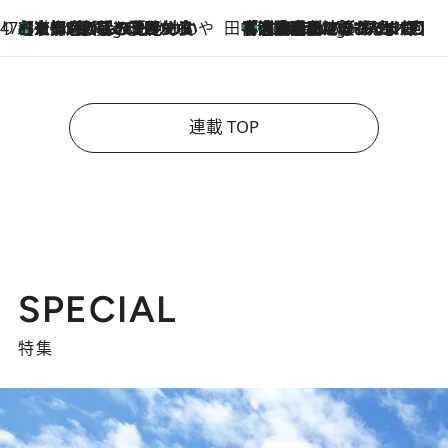
47都道府県の手みやげ ひんやりスイーツで夏を満喫
【京都府】この夏絶対食べたい 冷やしておいしいおやつ3選 ひと口目から心を掴む新緑のテリーヌ
4 Hours Ago
田中稲の勝手に再ブーム
「湘南乃風に憧れて」観客大盛上がりの“タオル回し”に、ラッパー顔負けの高速歌唱まで…さだまさし（74）のアグレッシブすぎる現在地
9 Hours Ago
連載 TOP
SPECIAL
特集