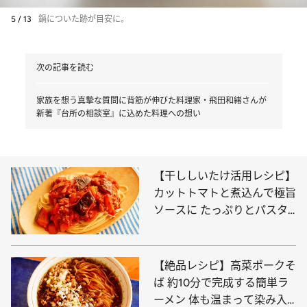
5 / 13
鍋についた跡が目安に。
次の記事を読む
家族を想う真摯な質問に背筋が伸びた料理家・飛田和緒さんが
新著『台所の相談室』に込めた料理への想い
【干ししいたけ活用レシピ】
カットトマトと煮込んで極旨
ソースに たっぷりとパスタ
にかけてどうぞ！
【絶品レシピ】高菜ポークそ
ば 約10分で完成する簡単ラ
ーメン 体も温まって染み入