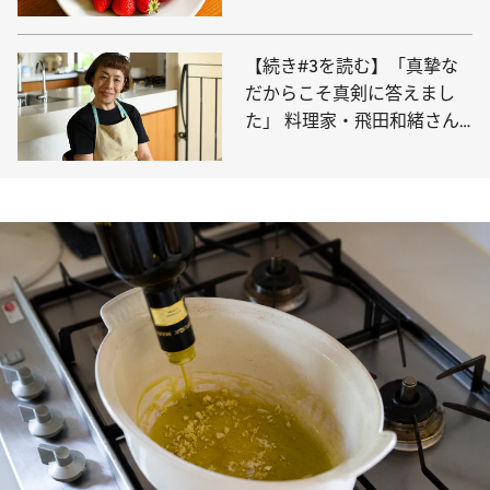
方を教えます！
【続き#3を読む】「真摯な
だからこそ真剣に答えまし
た」 料理家・飛田和緒さん
の新著『台所の相談室』に改
めて込めた料理への想い