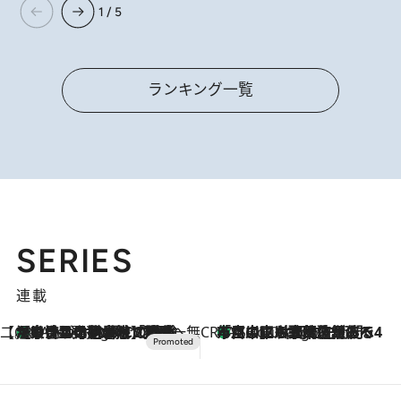
1 / 5
ランキング一覧
SERIES
連載
【CREA×星野リゾート】唯一無二。癒しと発見が待つ場所へ
【トンボの足水浴】ヒノキの香りに包まれて涼感マックス！約13℃の湧水かけ流しを避暑地「星野温泉 トンボの湯」で体験
2 Hours Ago
CREA'S CHOICE
「立川にも歌舞伎があるんだよ」 片岡仁左衛門・市川中車ら豪華座組みで4年目の立川立飛歌舞伎へ
4 Hours Ago