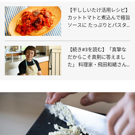
【干ししいたけ活用レシピ】
カットトマトと煮込んで極旨
ソースに たっぷりとパスタ
にかけてどうぞ！
【続き#3を読む】「真摯な
だからこそ真剣に答えまし
た」 料理家・飛田和緒さん
の新著『台所の相談室』に改
めて込めた料理への想い