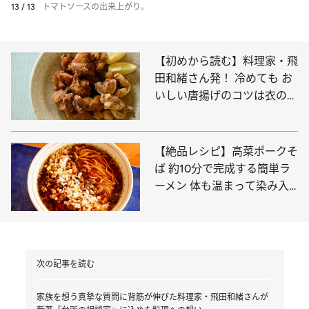
13 / 13
トマトソースの出来上がり。
【初めから読む】料理家・飛
田和緒さん発！ 冷めても お
いしい唐揚げのコツは衣のW
使い！ 面倒な下処理を“した
くなる”理由も
【絶品レシピ】高菜ポークそ
ば 約10分で完成する簡単ラ
ーメン 体も温まって染み入
るおいしさ！
次の記事を読む
家族を想う真摯な質問に背筋が伸びた料理家・飛田和緒さんが