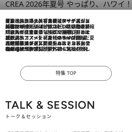
CREA 2026年夏号 やっぱり、ハワイ
【厳選旅コスメ】「多機能アイテムがメイン！」旅好き美容エディターが選んだ夏旅ベストコスメを発表【Mサイズジップ】
4 Hours Ago
2026.8.6
「荷物が増えるほど旅ストレスは増す」美容ジャーナリストがたどり着いた最終結論。“化粧品を劇的に減らす”感動の凝縮美容とは
2026.8.6
「旅先には金髪ウィッグを持参」日本と同じメイクでは損してる!? 美容ジャーナリストが提案する“掟破りの旅美容”とは
2026.8.6
【厳選旅コスメ】「身軽さ＆UV対策重視！」ヘアアーティストshucoが選んだ夏旅ベストコスメを発表【Mサイズジップ】
2026.8.5
【厳選旅コスメ】国内をあちこち移動する河井菜摘が選んだ夏旅ベストコスメ発表！「リラックスアイテムはマスト」【Mサイズジップ】
2026.8.4
【厳選旅コスメ】「紫外線＆乾燥対策しながらメイク感も！」ヘア＆メイクGeorgeが選んだ夏旅ベストコスメを発表！【Mサイズジップ】
特集 TOP
TALK & SESSION
トーク＆セッション