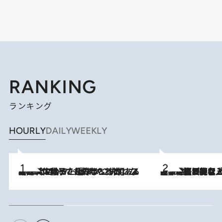
RANKING
ランキング
HOURLY
DAILY
WEEKLY
2026.8.5
【阿川佐和子さんの年とる力】なぜ70代で始めた趣味は“こんなに楽しい”のか？ ピアノ、俳句…スランプに陥っても続けられる“ある秘訣”とは
2026.8.5
【なぜ吉沢亮は「気配を消せる」のか？】興行収入208億の『国宝』を経て挑むミュージカル『ディア・エヴァン・ハンセン』。トップ俳優が舞台上でさらけ出した“孤独”とは