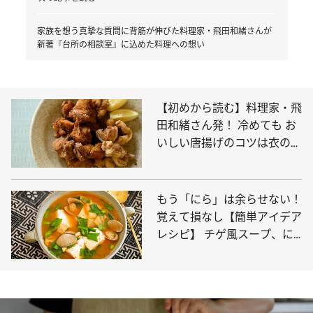
家族を想う真摯な質問に背筋が伸びた料理家・飛田和緒さんが
新著『台所の相談室』に込めた料理への想い
【初めから読む】料理家・飛
田和緒さん発！ 冷めても お
いしい唐揚げのコツは衣のW
使い！ 面倒な下処理を“した
くなる”理由も
もう「にら」は余らせない！
覚えて損なし【簡単アイデア
レシピ】 チゲ風スープ、に
ら玉味噌汁ほか