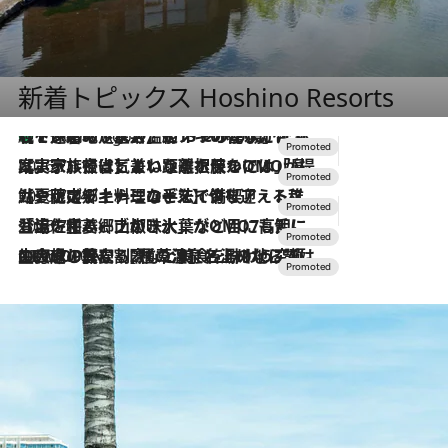
新着トピックス Hoshino Resorts
【トンボの足水浴】ヒノキの香りに包まれて涼感マックス！約13℃の湧水かけ流しを避暑地「星野温泉 トンボの湯」で体験
2 Hours Ago
2026.7.31
【ホテル帰省】という選択肢をOMOが提案。家族とほどよい距離を保つには「昼は実家、夜は気兼ねなくホテルで！」
2026.7.24
【夏限定ディナーコース】旬を迎える稚鮎や花ズッキーニなどをイタリア・トスカーナの郷土料理の手法で満喫！
2026.7.17
「土佐和ハーブかき氷」がOMO7高知に登場！生姜、山椒、大葉など目にも舌にも涼を呼ぶ郷土の味
2026.7.10
NEW OPEN！【界 草津】名湯の地に誕生。趣の異なる2種の温泉と上州ならではの会席・蕎麦割烹など美食を味わう究極の癒やし旅