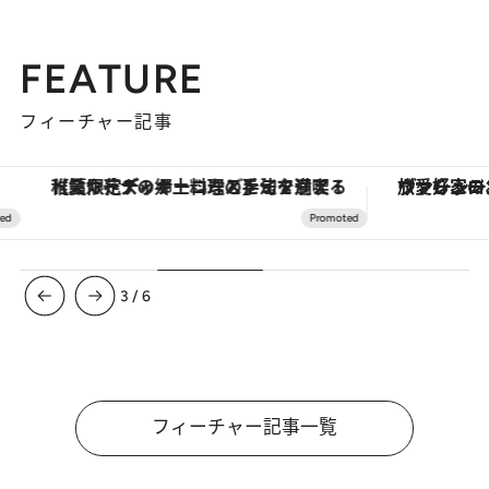
FEATURE
フィーチャー記事
【夏限定ディナーコース】旬を迎える稚鮎や花ズッキーニなどをイタリア・トスカーナの郷土料理の手法で満喫！
ヴァシュロン・コンスタンタン
3
/
6
フィーチャー記事一覧