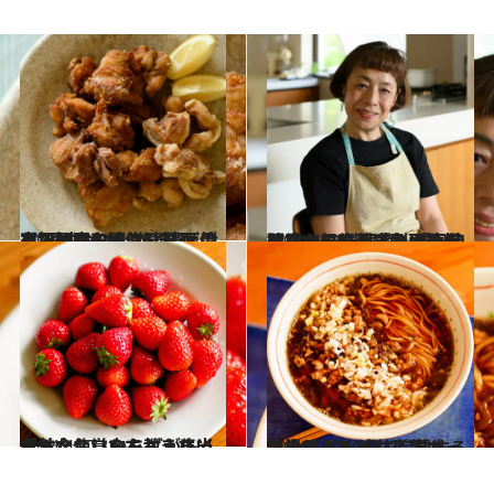
2024.4.24
【初めから読む】料理家・飛田和緒さん発！ 冷めても おいしい唐揚げのコツは衣のW使い！ 面倒な下処理を“したくなる”理由も
グルメ
2024.4.24
【続き#3を読む】「真摯なだからこそ真剣に答えました」 料理家・飛田和緒さんの新著『台所の相談室』に改めて込めた料理への想い
グルメ
2024.4.17
「甘くないいちご」に当たったら… いちごが多く並ぶ今、覚えておきたい 意外な使い方を教えます！
グルメ
2024.1.27
【絶品レシピ】高菜ポークそば 約10分で完成する簡単ラーメン 体も温まって染み入るおいしさ！
グルメ