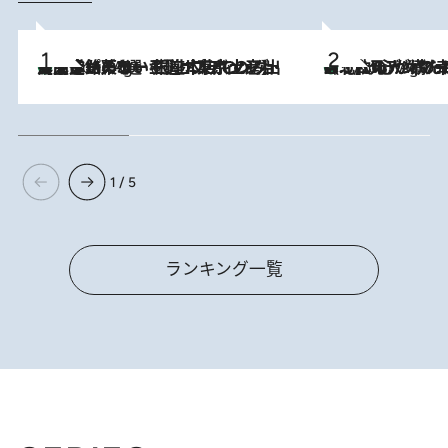
【間違いのない王道・東京土産】資生堂パーラー 銀座本店でのみ出会える銘菓5選《極上プディング・濃厚チーズケーキ・ボンボンショコラほか》
1 Hour Ago
《北欧の人々の幸福度が高いのは…》元デンマーク親善大使が出会った“心が満たされる暮らし”「いいかげんにヒュッゲしなさい！」
1 Hour Ago
1 / 5
ランキング一覧