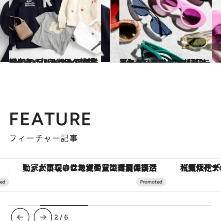
2023.6.17
RHC ロンハーマンが誕生10周年 デザイナーの個性が光る、いまだけの 限定スペシャルアイテムが登場
コミック ＆ エッセイ
2023.4.29
夏のトレンド【サングラス】ディオール、グッチ、セリーヌetc… 眼鏡ライターいち推しの11選はこれ！
ファッション
FEATURE
フィーチャー記事
【夏限定ディナーコース】旬を迎える稚鮎や花ズッキーニなどをイタリア・トスカーナの郷土料理の手法で満喫！
3
/
6