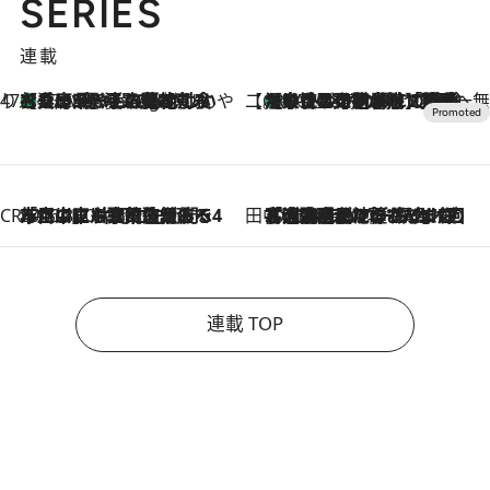
SERIES
連載
47都道府県の手みやげ ひんやりスイーツで夏を満喫
【兵庫県】この夏絶対食べたい 冷やしておいしいおやつ3選 淡路島の恵みをジェラートに集約
57 Minutes Ago
【CREA×星野リゾート】唯一無二。癒しと発見が待つ場所へ
【トンボの足水浴】ヒノキの香りに包まれて涼感マックス！約13℃の湧水かけ流しを避暑地「星野温泉 トンボの湯」で体験
2026.8.7
CREA'S CHOICE
2026.8.7
「立川にも歌舞伎があるんだよ」 片岡仁左衛門・市川中車ら豪華座組みで4年目の立川立飛歌舞伎へ
田中稲の勝手に再ブーム
2026.8.7
「湘南乃風に憧れて」観客大盛上がりの“タオル回し”に、ラッパー顔負けの高速歌唱まで…さだまさし（74）のアグレッシブすぎる現在地
連載 TOP