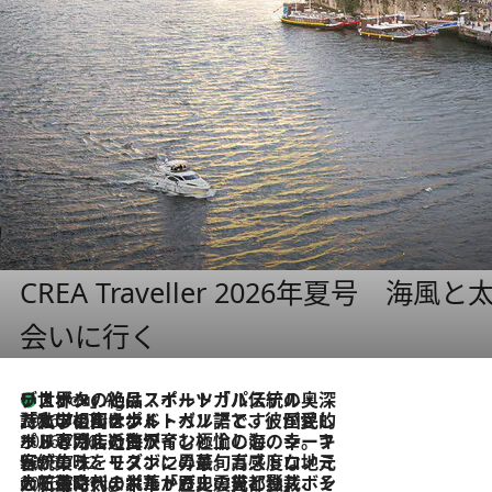
CREA Traveller 2026年夏号
会いに行く
リスボンの絶品スイーツ「パステル・デ・ナタ」とは？ポルトガル伝統の奥深い世界へ
1 Hour Ago
2026.7.27
「私の祖国はポルトガル語です」国民的詩人フェルナンド・ペソアと、彼が愛した文学の街を歩く
2026.7.26
ポルトガル近海が育む極上の海の幸。キリリと冷えた白ワインと愉しむ、シーフード専門店の贅沢
2026.7.22
伝統の味をモダンに昇華。高感度な地元客が集う、リスボンの最旬ガストロノミー
2026.7.21
大航海時代の栄華から、震災、独裁、そして革命へ。ポルトガル・首都リスボンの石畳に刻まれた「歴史の光と影」