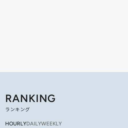
RANKING
ランキング
HOURLY
DAILY
WEEKLY