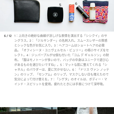
6 / 12
1：上向きの絶妙な曲線が涼しげな表情を演出する「シシクイ」のサ
ングラス。2：「ジルサンダー」の名刺入れ。スムースレザーの質感
とシックな色がお気に入り。3：ヘアコームはショートヘアの必需
品。「オフィシーヌ・ユニヴェルセル・ビュリー」の極小サイズをセ
レクト。4：ジッパープルが12個も付いた「コム デ ギャルソン」の財
布。「服はモノトーンが多いので、バッグの中身はユニークで遊び心
があるものを選びたいですね」。5：マットな肌に整えてくれる「シ
ャネル」のパウダーは、夏に欠かせない。6：「ドリス ヴァン ノッテ
ン」のリップ、「センアム」のリップ。マスクしない日も増えたので
気分によって付け替えを。7：「シゲタ」のオイルは、ボディー・マ
インド・スピリットを愛用。疲れたときには手首につけて深呼吸。