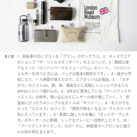
9 / 12
1：自転車の日にマストな「ブラン」のサングラス。2：キッズウエア
のショップ「ザ・リトルスタンダード」のエコバッグ。3：韓国土産
でもらった「ロンドンベーグルミュージアム」のトート。「小さいシ
ョルダーを持つときには、バッグは基本2個持ちです」。4：娘が小学
校に入り、一人時間が増えたので、エアポッツは必需品。5：「カネ
ボウ」のミストUV。顔、体、頭皮などに気軽にシュッとできるうえ
SPF50＋という優れもの。6：8年ほど愛用している「アーツアンドサ
イエンス」の財布。使い込むほどにレザーの味が増していく。7：常
温派にぴったりのシンプルなボトルは「キントー」。8：友人からも
らった「エルメス」のリップ。「顔色が明るくなるコーラルカラーが
気に入っています」。9：新居に越したのを機に「ボッテガ・ヴェネ
タ」のキーケースに新調。シックなグレーに一目惚れしたそう。10：
「アーツアンドサイエンス」のポーチに、絆創膏やヘアピンなど娘さ
んの持ち物をまとめて。