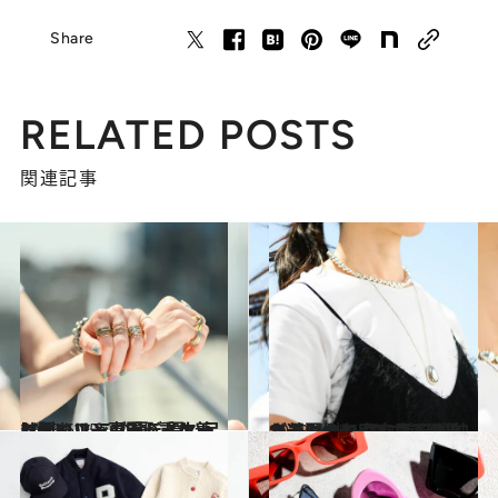
Share
RELATED POSTS
関連記事
2023.6.15
ジュエリー専門バイヤーに聞く！ この夏、買い足したいリング7選 重ね着けのコツ＆コーディネート例も
ファッション
2023.6.15
バイヤー和田麻里子さんが選ぶ！ 一気に首元が映える夏ネックレス7選 重ね着けのコツ＆コーディネート例も
コミック ＆ エッセイ