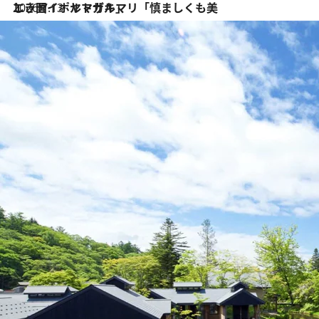
2026.7.13
エッセイ・ヤマザキマリ「慎ましくも美しき国 ポルトガル」