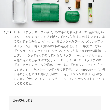
3 / 12
1、9：「ボッテガ・ヴェネタ」の財布と名刺入れは、2年前に新しい
スタートを切るタイミングで購入。自分を鼓舞する意味を込めて。あ
えて対照的な色をセレクト。2：薄ピンクのカラーレンズサングラス
は「ブラン」。軽くて薄いので持ち運びに◎。3：年中欠かせない
「べリュマン」のハンドローション。ベタつかないのでPC作業中にも
最適。4：ウッディな香りに惹かれた「フラマ」のハンドクリーム。
目線の先にある手はいつも潤っていたい。5、6、7：リップケアは
「スアビナ」のバームを愛用。カラーは、「セルヴォーク」と「リー
カ」を。8：「キントー」のボトルは超軽量。10：AirPodsケース。毎
日持ち歩くものはお気に入りのカラーを。「メゾンドサブレ」のも
の。11：「ナリン」のカーミングロールオン。リラックスしたいとき
にくるくると。
次の記事を読む