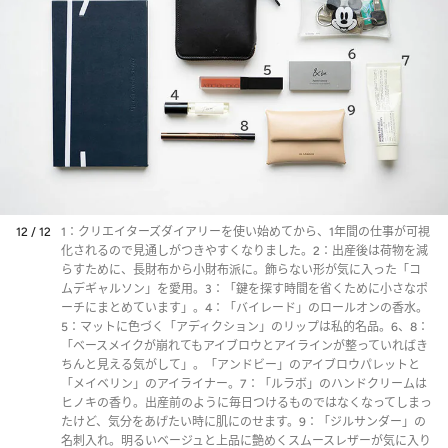
12 / 12
1：クリエイターズダイアリーを使い始めてから、1年間の仕事が可視
化されるので見通しがつきやすくなりました。2：出産後は荷物を減
らすために、長財布から小財布派に。飾らない形が気に入った「コ
ムデギャルソン」を愛用。3：「鍵を探す時間を省くために小さなポ
ーチにまとめています」。4：「バイレード」のロールオンの香水。
5：マットに色づく「アディクション」のリップは私的名品。6、8：
「ベースメイクが崩れてもアイブロウとアイラインが整っていればき
ちんと見える気がして」。「アンドビー」のアイブロウパレットと
「メイベリン」のアイライナー。7：「ルラボ」のハンドクリームは
ヒノキの香り。出産前のように毎日つけるものではなくなってしまっ
たけど、気分をあげたい時に肌にのせます。9：「ジルサンダー」の
名刺入れ。明るいベージュと上品に艶めくスムースレザーが気に入り