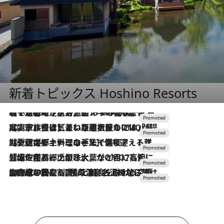
新着トピックス Hoshino Resorts
【トンボの足水浴】ヒノキの香りに包まれて涼感マックス！約13℃の湧水かけ流しを避暑地「星野温泉 トンボの湯」で体験
2026.8.7
2026.7.31
【ホテル帰省】という選択肢をOMOが提案。家族とほどよい距離を保つには「昼は実家、夜は気兼ねなくホテルで！」
2026.7.24
【夏限定ディナーコース】旬を迎える稚鮎や花ズッキーニなどをイタリア・トスカーナの郷土料理の手法で満喫！
2026.7.17
「土佐和ハーブかき氷」がOMO7高知に登場！生姜、山椒、大葉など目にも舌にも涼を呼ぶ郷土の味
2026.7.10
NEW OPEN！【界 草津】名湯の地に誕生。趣の異なる2種の温泉と上州ならではの会席・蕎麦割烹など美食を味わう究極の癒やし旅