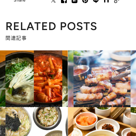
Share
RELATED POSTS
関連記事
2023.4.15
両方味わうのが韓国通！ 食で元気を取り戻す 辛い＆辛くない料理6選
グルメ
2023.4.8
韓国ラバーがすすめる 間違いのないひと皿【肉篇】 牛・豚・鶏…全部食べたい名店8選
グルメ