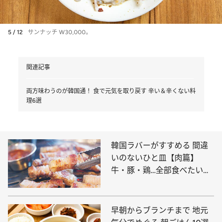
5 / 12
サンナッチ W30,000。
関連記事
両方味わうのが韓国通！ 食で元気を取り戻す 辛い＆辛くない料
理6選
韓国ラバーがすすめる 間違
いのないひと皿【肉篇】
牛・豚・鶏…全部食べたい名
店8選
早朝からブランチまで 地元