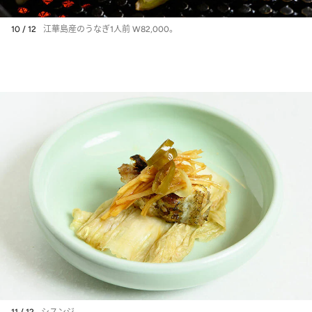
10 / 12
江華島産のうなぎ1人前 W82,000。