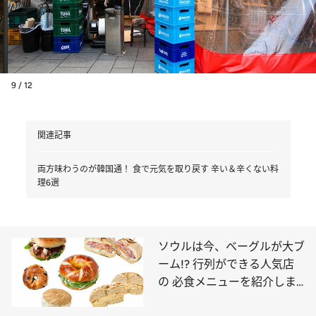
9 / 12
関連記事
両方味わうのが韓国通！ 食で元気を取り戻す 辛い＆辛くない料
理6選
ソウルは今、ベーグルが大ブ
ーム!? 行列ができる人気店
の 必食メニューを紹介しま
す！