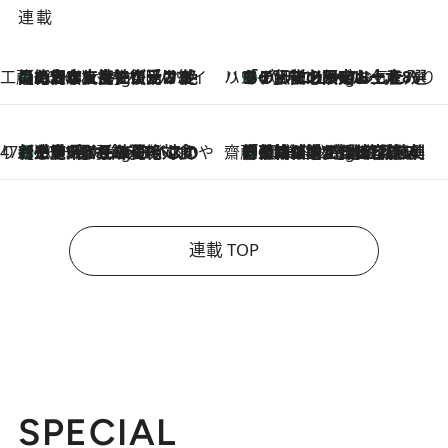
連載
工藤まやのおもてなしハワイ
【ハワイ土産】ローカルの絶大な支持で復活！ 絶品の幻クッキー《元ファンの日本人女性が受け継いだ名店》
10 Hours Ago
ハワイ賢者 リサのお気に入りリスト
あの伝説の限定トートも！ リニューアルした「ディーン＆デルーカ ハワイ」で必須のお土産8選
10 Hours Ago
47都道府県の手みやげ ひんやりスイーツで夏を満喫
【三重県】この夏絶対食べたい 冷やしておいしいおやつ3選 お餅×アイスの新感覚スイーツ
10 Hours Ago
齋藤 薫 美容脳ルネサンス
「荷物が増えるほど旅ストレスは増す」美容ジャーナリストがたどり着いた最終結論。“化粧品を劇的に減らす”感動の凝縮美容とは
10 Hours Ago
連載 TOP
SPECIAL