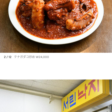
2 / 12
テナガダコ炒め W24,000