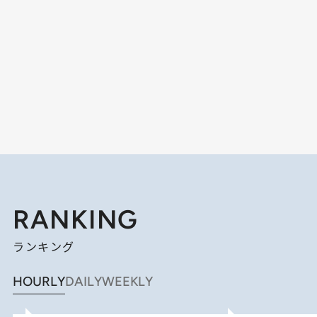
RANKING
ランキング
HOURLY
DAILY
WEEKLY