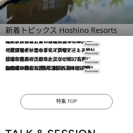
新着トピックス Hoshino Resorts
2026.7.31
【ホテル帰省】という選択肢をOMOが提案。家族とほどよい距離を保つには「昼は実家、夜は気兼ねなくホテルで！」
2026.7.24
【夏限定ディナーコース】旬を迎える稚鮎や花ズッキーニなどをイタリア・トスカーナの郷土料理の手法で満喫！
2026.7.17
「土佐和ハーブかき氷」がOMO7高知に登場！生姜、山椒、大葉など目にも舌にも涼を呼ぶ郷土の味
2026.7.10
NEW OPEN！【界 草津】名湯の地に誕生。趣の異なる2種の温泉と上州ならではの会席・蕎麦割烹など美食を味わう究極の癒やし旅
特集 TOP