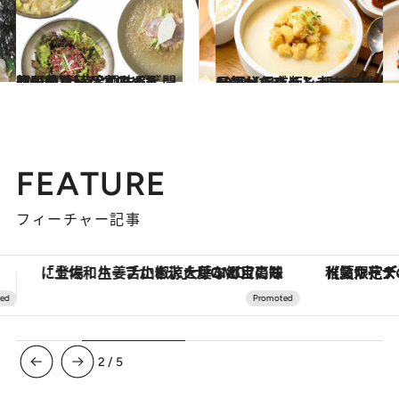
2023.4.12
韓国ラバーがすすめる 間違いのないひと皿【ご飯・麺篇】 冷麺もビビンバも！ 大満足の味4選
グルメ
2023.4.16
早朝からブランチまで 地元気分でめぐる 朝ごはん10選【保存版】
グルメ
FEATURE
フィーチャー記事
【夏限定ディナーコース】旬を迎える稚鮎や花ズッキーニなどをイタリア・トスカーナの郷土料理の手法で満喫！
3
/
5