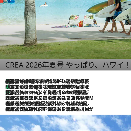
CREA 2026年夏号 やっぱり、ハワイ
「荷物が増えるほど旅ストレスは増す」美容ジャーナリストがたどり着いた最終結論。“化粧品を劇的に減らす”感動の凝縮美容とは
10 Hours Ago
「旅先には金髪ウィッグを持参」日本と同じメイクでは損してる!? 美容ジャーナリストが提案する“掟破りの旅美容”とは
10 Hours Ago
【厳選旅コスメ】「身軽さ＆UV対策重視！」ヘアアーティストshucoが選んだ夏旅ベストコスメを発表【Mサイズジップ】
10 Hours Ago
2026.8.5
【厳選旅コスメ】国内をあちこち移動する河井菜摘が選んだ夏旅ベストコスメ発表！「リラックスアイテムはマスト」【Mサイズジップ】
2026.8.4
【厳選旅コスメ】「紫外線＆乾燥対策しながらメイク感も！」ヘア＆メイクGeorgeが選んだ夏旅ベストコスメを発表！【Mサイズジップ】
2026.8.3
【厳選旅コスメ】「保湿もタイパ重視！」“サウナ好き”タレント清水みさとが愛用する夏旅ベストコスメを発表！【Mサイズジップ】