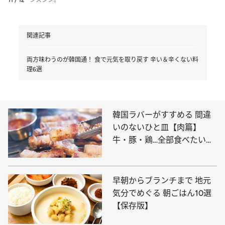
11 / 12
シスンジ。
関連記事
両方味わうのが韓国通！ 食で元気を取り戻す 辛い＆辛くない料
理6選
韓国ラバーがすすめる 間違
いのないひと皿【肉篇】
牛・豚・鶏…全部食べたい名
店8選
早朝からブランチまで 地元
気分でめぐる 朝ごはん10選
【保存版】