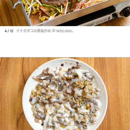
4 / 12
テナガダコの鉄板炒め 中 W55,000。