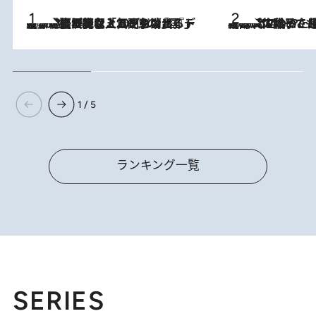
2026.8.5
【なぜ吉沢亮は「気配を消せる」のか？】興行収入208億の『国宝』を経て挑むミュージカル『ディア・エヴァン・ハンセン』。トップ俳優が舞台上でさらけ出した“孤独”とは
2026.8.5
【阿川佐和子さんの年とる力】なぜ70代で始めた趣味は“こんなに楽しい”のか？ ピアノ、俳句…スランプに陥っても続けられる“ある秘訣”とは
1 / 5
ランキング一覧
SERIES