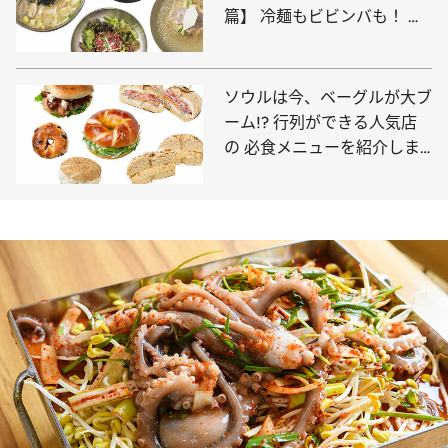
篇】 冷麺もビビンバも！ 大
満足の味4選
ソウルは今、ベーグルが大ブ
ーム!? 行列ができる人気店
の 必食メニューを紹介しま
す！