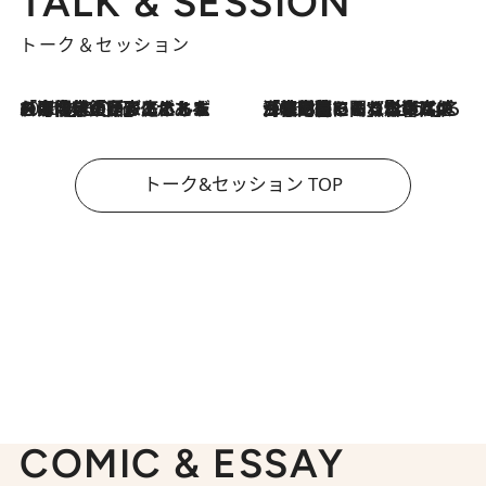
TALK & SESSION
トーク＆セッション
2026.8.3
「今後値上げがあるとすれば…」「リスクがあるのは今年の冬」エネルギー専門家が語る、ホルムズ海峡封鎖が家庭にもたらす“ある心配”
2026.8.3
「住宅建てられない…」「サーチャージ料の高値が続いている」ホルムズ海峡封鎖による影響はいつまで続く？《エネルギー専門家に聞く“どうなる日本の暮らし”》
トーク&セッション TOP
COMIC & ESSAY