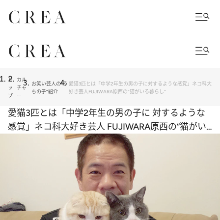
ト
カル
お笑い芸人の“う
愛猫3匹とは「中学2年生の男の子に対するような感覚」ネコ科大
ッ
チャ
ちの子”紹介
好き芸人FUJIWARA原西の“猫がいる暮らし”
プ
ー
愛猫3匹とは「中学2年生の男の子に 対するような
感覚」ネコ科大好き芸人 FUJIWARA原西の“猫がい
る暮らし”