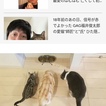
最愛のはむはむ 亡くして初
めて語る幸せすぎた2年間
18年前のあの日、信号が赤
でよかった GAG福井俊太郎
の愛猫‟師匠”と‟氏” ひた隠し
にしてきた溺愛の日々