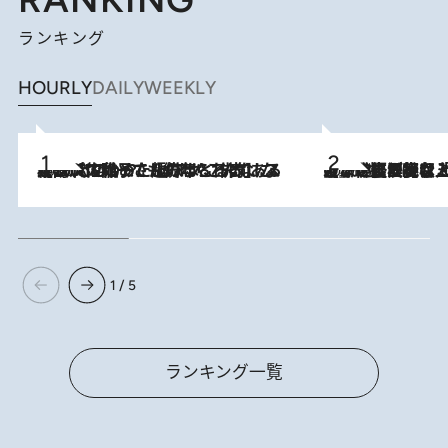
ランキング
HOURLY
DAILY
WEEKLY
2026.8.5
【阿川佐和子さんの年とる力】なぜ70代で始めた趣味は“こんなに楽しい”のか？ ピアノ、俳句…スランプに陥っても続けられる“ある秘訣”とは
2026.8.5
【なぜ吉沢亮は「気配を消せる」のか？】興行収入208億の『国宝』を経て挑むミュージカル『ディア・エヴァン・ハンセン』。トップ俳優が舞台上でさらけ出した“孤独”とは
1 / 5
ランキング一覧