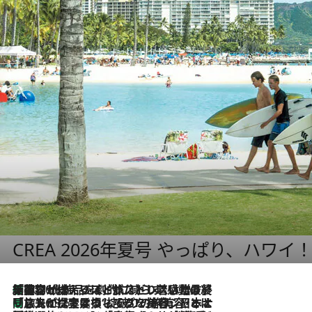
CREA 2026年夏号 やっぱり、ハワイ
「荷物が増えるほど旅ストレスは増す」美容ジャーナリストがたどり着いた最終結論。“化粧品を劇的に減らす”感動の凝縮美容とは
2026.8.6
「旅先には金髪ウィッグを持参」日本と同じメイクでは損してる!? 美容ジャーナリストが提案する“掟破りの旅美容”とは
2026.8.6