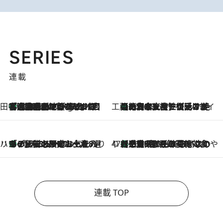
SERIES
連載
田中稲の勝手に再ブーム
「湘南乃風に憧れて」観客大盛上がりの“タオル回し”に、ラッパー顔負けの高速歌唱まで…さだまさし（74）のアグレッシブすぎる現在地
50 Minutes Ago
工藤まやのおもてなしハワイ
【ハワイ土産】ローカルの絶大な支持で復活！ 絶品の幻クッキー《元ファンの日本人女性が受け継いだ名店》
2026.8.6
ハワイ賢者 リサのお気に入りリスト
あの伝説の限定トートも！ リニューアルした「ディーン＆デルーカ ハワイ」で必須のお土産8選
2026.8.6
47都道府県の手みやげ ひんやりスイーツで夏を満喫
【三重県】この夏絶対食べたい 冷やしておいしいおやつ3選 お餅×アイスの新感覚スイーツ
2026.8.6
連載 TOP