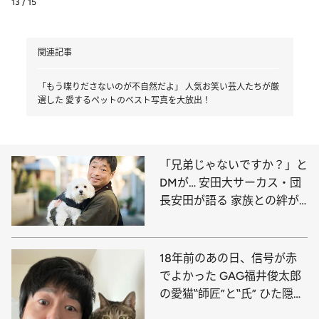
13 / 15
関連記事
「もう喋りださないのが不自然だよ」 人気お笑い芸人たちが厳
選した 愛するペットのベスト写真を大放出！
「兄弟じゃないですか？」と
DMが… 安田大サーカス・団
長安田が語る 家族との絆が
深まった愛犬との暮らし
18年前のあの日、信号が赤
でよかった GAG福井俊太郎
の愛猫‟師匠”と‟氏” ひた隠し
にしてきた溺愛の日々