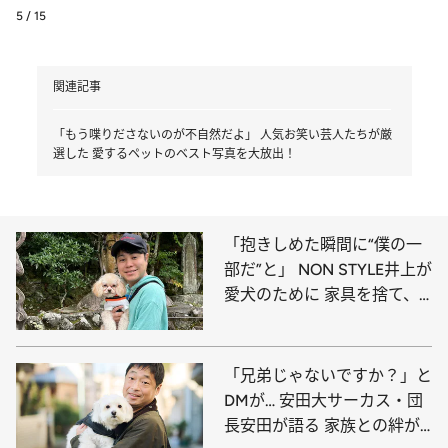
5 / 15
関連記事
「もう喋りださないのが不自然だよ」 人気お笑い芸人たちが厳
選した 愛するペットのベスト写真を大放出！
「抱きしめた瞬間に“僕の一
部だ”と」 NON STYLE井上が
愛犬のために 家具を捨て、
立って食事をする理由
「兄弟じゃないですか？」と
DMが… 安田大サーカス・団
長安田が語る 家族との絆が