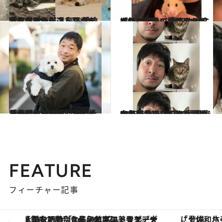
2022.2.22
「もう喋りださないのが不自然だよ」 人気お笑い芸人たちが厳選した 愛するペットのベスト写真を大放出！
カルチャー
2023.3.18
ご飯もケージ掃除もまだ続けている。 野田クリスタルと最愛のはむはむ 亡くして初めて語る幸せすぎた2年間
カルチャー
2023.2.11
「兄弟じゃないですか？」とDMが… 安田大サーカス・団長安田が語る 家族との絆が深まった愛犬との暮らし
カルチャー
2022.12.30
18年前のあの日、信号が赤でよかった GAG福井俊太郎の愛猫‟師匠”と‟氏” ひた隠しにしてきた溺愛の日々
カルチャー
FEATURE
フィーチャー記事
「土佐和ハーブかき氷」がOMO7高知に登場！生姜、山椒、大葉など目にも舌にも涼を呼ぶ郷土の味