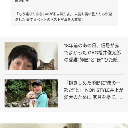
関連記事
「もう喋りださないのが不自然だよ」 人気お笑い芸人たちが厳
選した 愛するペットのベスト写真を大放出！
18年前のあの日、信号が赤
でよかった GAG福井俊太郎
の愛猫‟師匠”と‟氏” ひた隠し
にしてきた溺愛の日々
「抱きしめた瞬間に“僕の一
部だ”と」 NON STYLE井上が
愛犬のために 家具を捨て、
立って食事をする理由